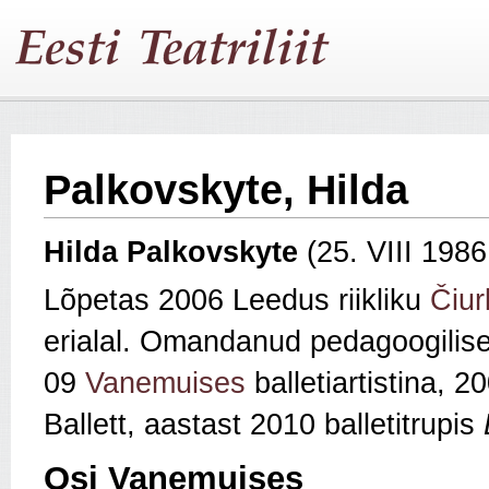
Palkovskyte, Hilda
Hilda Palkovskyte
(25. VIII 198
Lõpetas 2006 Leedus riikliku
Čiurl
erialal. Omandanud pedagoogilis
09
Vanemuises
balletiartistina, 2
Ballett, aastast 2010 balletitrupis
Osi Vanemuises