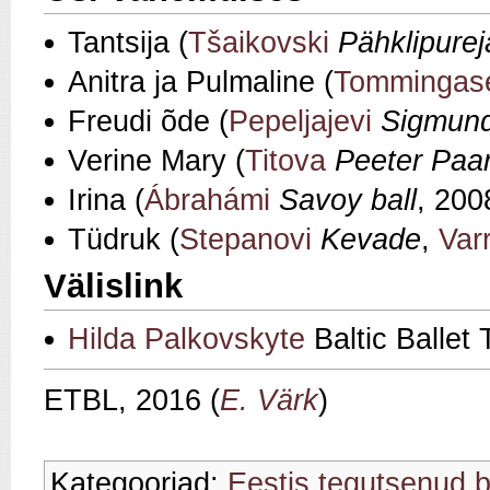
Tantsija (
Tšaikovski
Pähklipurej
Anitra ja Pulmaline (
Tommingas
Freudi õde (
Pepeljajevi
Sigmund
Verine Mary (
Titova
Peeter Paa
Irina (
Ábrahámi
Savoy ball
, 200
Tüdruk
(
Stepanovi
Kevade
,
Var
Välislink
Hilda Palkovskyte
Baltic Ballet
ETBL, 2016 (
E. Värk
)
Kategooriad:
Eestis tegutsenud ba