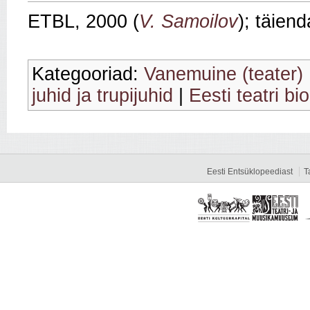
ETBL, 2000 (
V. Samoilov
); täien
Kategooriad:
Vanemuine (teater)
juhid ja trupijuhid
|
Eesti teatri bi
Eesti Entsüklopeediast
T