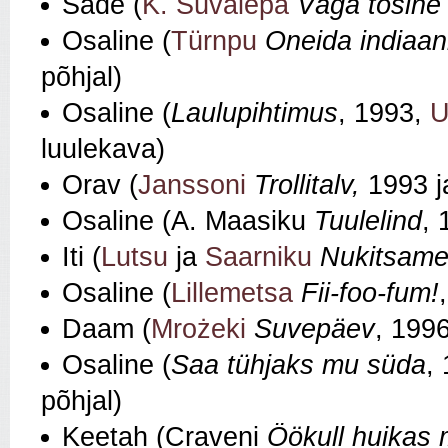
Säde (
K. Süvalepa
Väga tõsine
Osaline (
Türnpu
Oneida indiaan
põhjal)
Osaline (
Laulupihtimus
, 1993,
U
luulekava)
Orav (
Janssoni
Trollitalv,
1993 
Osaline (A. Maasiku
Tuulelind
, 
Iti (
Lutsu
ja
Saarniku
Nukitsam
Osaline (
Lillemetsa
Fii-foo-fum!
Daam (
Mrożeki
Suvepäev
, 1996
Osaline (
Saa tühjaks mu süda
,
põhjal)
Keetah (Craveni
Öökull huikas