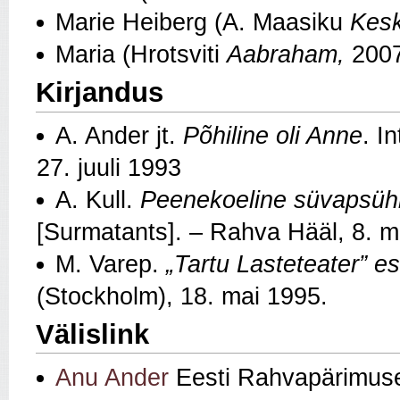
Marie Heiberg (A. Maasiku
Kesk
Maria (Hrotsviti
Aabraham,
200
Kirjandus
A. Ander jt.
Põhiline oli Anne
. I
27. juuli 1993
A. Kull.
Peenekoeline süvapsühh
[Surmatants]. – Rahva Hääl, 8. m
M. Varep.
„Tartu Lasteteater” e
(Stockholm), 18. mai 1995.
Välislink
Anu Ander
Eesti Rahvapärimuse