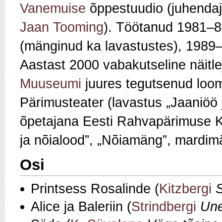
Vanemuise
õppestuudio (juhenda
Jaan Tooming
). Töötanud 1981–89
(mänginud ka lavastustes), 198
Aastast 2000 vabakutseline näit
Muuseumi
juures tegutsenud loo
Pärimusteater (lavastus „Jaaniöö
õpetajana Eesti Rahvapärimuse K
ja nõialood”, „Nõiamäng”, mardimä
Osi
Printsess Rosalinde (
Kitzbergi
Alice ja Baleriin (
Strindbergi
Un