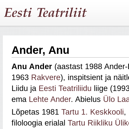
Ander, Anu
Anu Ander
(aastast 1988 Ander-L
1963
Rakvere
), inspitsient ja näit
Liidu ja
Eesti Teatriliidu
liige (199
ema
Lehte Ander
. Abielus
Ülo La
Lõpetas 1981
Tartu 1. Keskkooli
,
filoloogia erialal
Tartu Riikliku Ülik