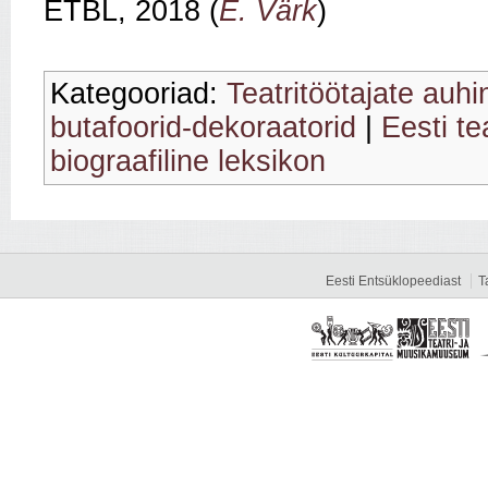
ETBL, 2018 (
E. Värk
)
Kategooriad:
Teatritöötajate auh
butafoorid-dekoraatorid
|
Eesti te
biograafiline leksikon
Eesti Entsüklopeediast
T