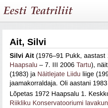
Ait, Silvi
Silvi Ait
(1976–91 Pukk, aastast 1
Haapsalu
– 7. III 2006
Tartu
), näi
(1983) ja
Näitlejate Liidu
liige (19
jaamakorraldaja. Oli aastani 198
Lõpetas 1972 Haapsalu 1. Keskko
Riikliku Konservatooriumi lavakun