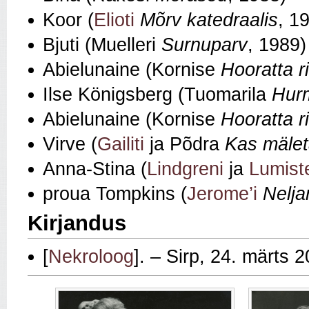
Koor (
Elioti
Mõrv katedraalis
, 1
Bjuti (Muelleri
Surnuparv
, 1989)
Abielunaine (Kornise
Hooratta r
Ilse Königsberg (Tuomarila
Hur
Abielunaine (Kornise
Hooratta r
Virve (
Gailiti
ja Põdra
Kas mäle
Anna-Stina (
Lindgreni
ja
Lumist
proua Tompkins (
Jerome’i
Nelja
Kirjandus
[
Nekroloog
]. – Sirp, 24. märts 