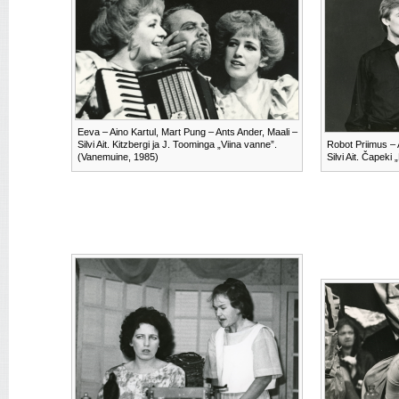
Eeva – Aino Kartul, Mart Pung – Ants Ander, Maali –
Silvi Ait. Kitzbergi ja J. Toominga „Viina vanne”.
Robot Priimus – 
(Vanemuine, 1985)
Silvi Ait. Čapek