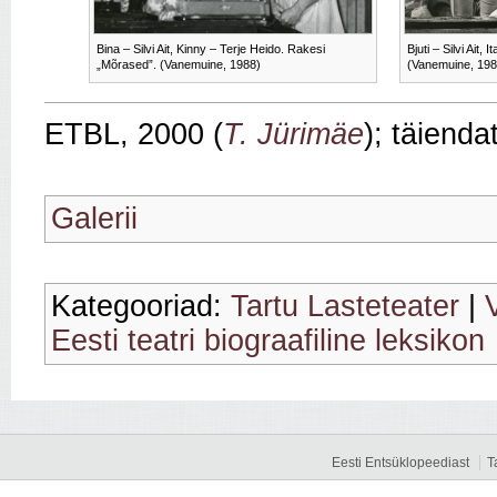
Bina – Silvi Ait, Kinny – Terje Heido. Rakesi
Bjuti – Silvi Ait,
„Mõrased”. (Vanemuine, 1988)
(Vanemuine, 198
ETBL, 2000 (
T. Jürimäe
); täienda
Galerii
Kategooriad:
Tartu Lasteteater
|
Eesti teatri biograafiline leksikon
Eesti Entsüklopeediast
T