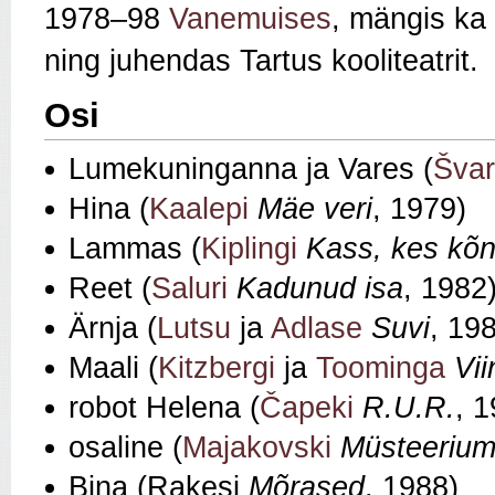
1978–98
Vanemuises
, mängis ka
ning juhendas Tartus kooliteatrit.
Osi
Lumekuninganna ja Vares (
Švar
Hina (
Kaalepi
Mäe veri
, 1979)
Lammas (
Kiplingi
Kass, kes kõ
Reet (
Saluri
Kadunud isa
, 1982
Ärnja (
Lutsu
ja
Adlase
Suvi
, 19
Maali (
Kitzbergi
ja
Toominga
Vi
robot Helena (
Čapeki
R.U.R.
, 
osaline (
Majakovski
Müsteerium
Bina (Rakesi
Mõrased
, 1988)