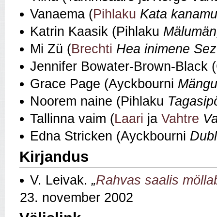
Vanaema (
Pihlaku
Kata kanam
Katrin Kaasik (Pihlaku
Mälumän
Mi Zü (
Brechti
Hea inimene Sez
Jennifer Bowater-Brown-Black (
Grace Page (Ayckbourni
Mängu
Noorem naine (Pihlaku
Tagasip
Tallinna vaim (
Laari
ja
Vahtre
Va
Edna Stricken (Ayckbourni
Dubl
Kirjandus
V. Leivak.
„
Rahvas saalis möllab
23. november 2002