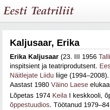
Kaljusaar, Erika
Erika Kaljusaar
(23. III 1956
Tall
inspitsient ja teatriprodutsent.
Ees
Näitlejate Liidu
liige (1994–2008). 
Aastast 1980
Väino Laese
elukaa
Lõpetas 1974
Keila
I keskkooli, 
õppestuudios
. Töötanud 1979–8