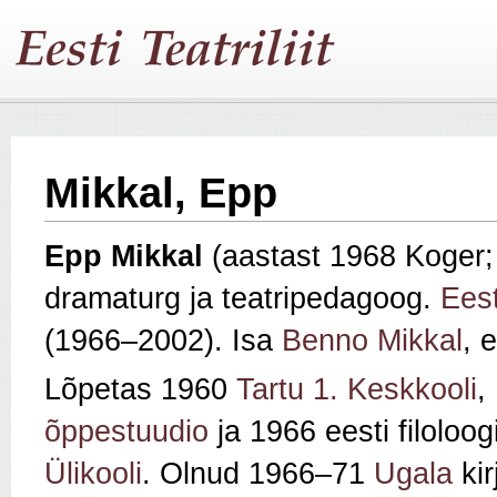
Mikkal, Epp
Epp Mikkal
(aastast 1968 Koger;
dramaturg ja teatripedagoog.
Eest
(1966–2002). Isa
Benno Mikkal
, 
Lõpetas 1960
Tartu 1. Keskkooli
,
õppestuudio
ja 1966 eesti filoloog
Ülikooli
. Olnud 1966–71
Ugala
kir