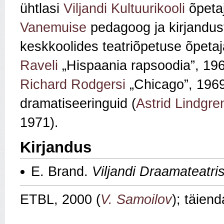
ühtlasi
Viljandi Kultuurikooli
õpeta
Vanemuise
pedagoog ja kirjandus
keskkoolides teatriõpetuse õpetaja.
Raveli
„Hispaania rapsoodia”, 19
Richard Rodgersi
„Chicago”, 196
dramatiseeringuid (
Astrid Lindgre
1971).
Kirjandus
E. Brand.
Viljandi Draamateatri
ETBL, 2000 (
V. Samoilov
); täien