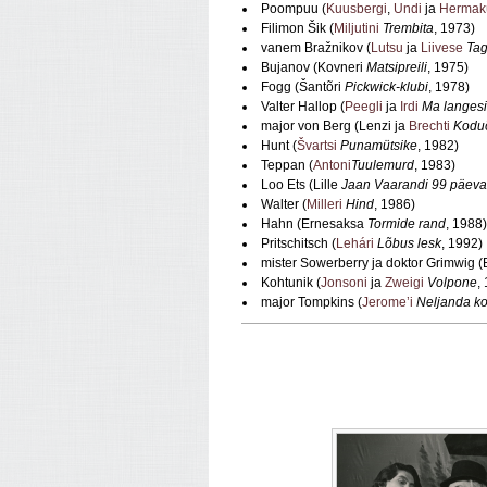
Poompuu (
Kuusbergi
,
Undi
ja
Hermak
Filimon Šik (
Miljutini
Trembita
, 1973)
vanem Bražnikov (
Lutsu
ja
Liivese
Tag
Bujanov (Kovneri
Matsipreili
, 1975)
Fogg (Šantõri
Pickwick‑klubi
, 1978)
Valter Hallop (
Peegli
ja
Irdi
Ma langesi
major von Berg (Lenzi ja
Brechti
Kodu
Hunt (
Švartsi
Punamütsike
, 1982)
Teppan (
Antoni
Tuulemurd
, 1983)
Loo Ets (Lille
Jaan Vaarandi 99 päeva
Walter (
Milleri
Hind
, 1986)
Hahn (Ernesaksa
Tormide rand
, 1988)
Pritschitsch (
Lehári
Lõbus lesk
, 1992)
mister Sowerberry ja doktor Grimwig (
Kohtunik (
Jonsoni
ja
Zweigi
Volpone
,
major Tompkins (
Jerome’i
Neljanda ko