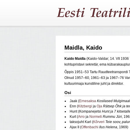
Maidla, Kaido
Kaido Maidla
(Kaido-Valdar; 14. VII 1936
kohtupristavi sekretär, ema kübarakauplu
Õppis 1951–53 Tartu Raudteetranspordi 
Olnud 1957–60, 1961–63 ja 1967–76 Vane
kultuurimaja kunstiline juht ja direktor.
Osi
Jaak (
Ernesaksa
Kosilased Mulgimaal
Enn (
Kitzbergi
ja
Oja
Rätsep Õhk ja t
Hunt (Kompanejetsi
Hunt ja 7 kitsetall
Kurt (
Arro
ja
Normeti
Rummu Jüri
, 196
taksojuht Karl (
Kõrveri
Teie soov, palu
Ajax II (
Offenbachi
Ilus Helena
, 1969)