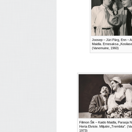
Joosep – Jüri Pärg, Enn – Ar
Maidla. Ernesaksa „Kosilase
(Vanemuine, 1960)
Filimon Šik – Kaido Maidla, Parasja 
Herta Elviste. Miljutini „Trembita”. (
1973)