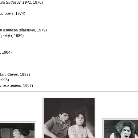
üla
Südasuvi 1941
, 1970)
ahoovis
, 1974)
n esimesel sõjasuvel
, 1979)
õpetaja
, 1980)
, 1984)
Barti
Oliver!
, 1993)
 1995)
rruse ajutine
, 1997)