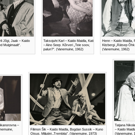
li Jõgi, Jaak – Kaido
Taksojuht Karl – Kaido Maidla, Kati
Henn – Kaido Maidla,
d Mulgimaalt“.
– Aino Seep. Kõrveri „Teie soov,
Kitzbergi „Rätsep Õhk
palun?”. (Vanemuine, 1962)
(Vanemuine, 1962)
Nikanorovna –
Tatjana Nikol
Vanemuine,
Filimon Šik – Kaido Maidla, Bogdan Sussik – Kuno
– Kaido Maidl
Otsus. Miljutini „Trembita”. (Vanemuine, 1973)
(Vanemuine, 