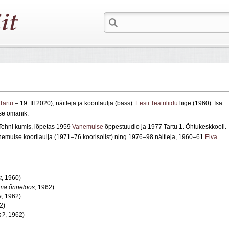
Tartu
– 19. III 2020), näitleja ja koorilaulja (bass).
Eesti Teatriliidu
liige (1960). Isa
se omanik.
Tehni kumis, lõpetas 1959
Vanemuise
õppestuudio ja 1977 Tartu 1. Õhtukeskkooli.
muise koorilaulja (1971–76 koorisolist) ning 1976–98 näitleja, 1960–61
Elva
t
, 1960)
ema õnneloos
, 1962)
e
, 1962)
2)
n?
, 1962)