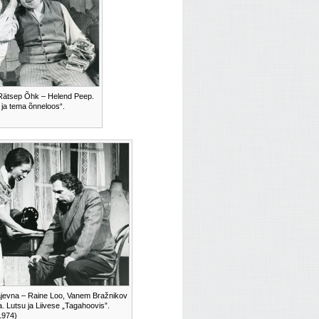
 Rätsep Õhk – Helend Peep.
 ja tema õnneloos“.
ajevna – Raine Loo, Vanem Bražnikov
a. Lutsu ja Liivese „Tagahoovis”.
1974)