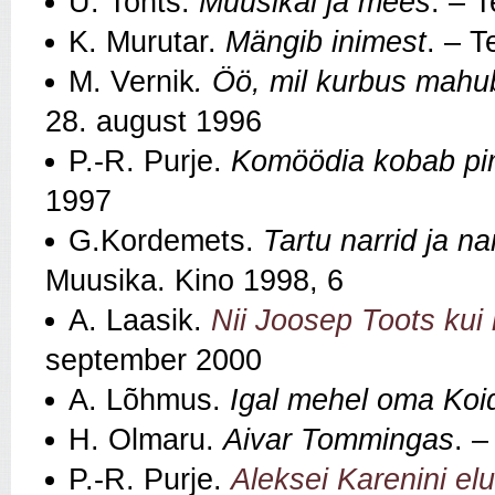
Ü. Tonts.
Muusikal ja mees
. – 
K. Murutar.
Mängib inimest
. – T
M. Vernik
. Öö, mil kurbus mahub
28. august 1996
P.-R. Purje.
Komöödia kobab p
1997
G.Kordemets.
Tartu narrid ja n
Muusika. Kino 1998, 6
A. Laasik.
Nii Joosep Toots kui 
september 2000
A. Lõhmus.
Igal mehel oma Koi
H. Olmaru.
Aivar Tommingas
. –
P.-R. Purje.
Aleksei Karenini el