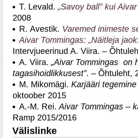
T. Levald.
„Savoy ball” kui Aiva
2008
R. Avestik.
Varemed inimeste s
Aivar Tommingas: „Näitleja jaok
Intervjueerinud A. Viira. – Õhtule
A. Viira.
„Aivar Tommingas on ha
tagasihoidlikkusest”
. – Õhtuleht,
M. Mikomägi.
Karjääri tegemine 
oktoober 2015
A.-M. Rei.
Aivar Tommingas – k
Ramp 2015/2016
Välislinke