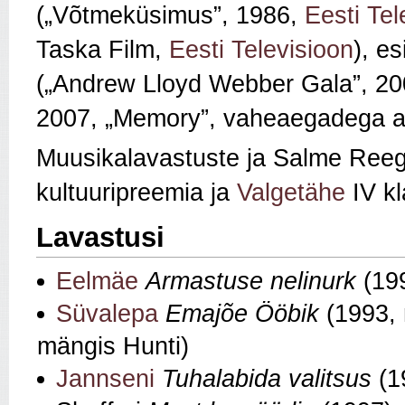
(„Võtmeküsimus”, 1986,
Eesti Tel
Taska Film,
Eesti Televisioon
), e
(„Andrew Lloyd Webber Gala”, 2
2007, „Memory”, vaheaegadega a
Muusikalavastuste ja Salme Reegi
kultuuripreemia ja
Valgetähe
IV kl
Lavastusi
Eelmäe
Armastuse nelinurk
(19
Süvalepa
Emajõe Ööbik
(1993, 
mängis Hunti)
Jannseni
Tuhalabida valitsus
(1