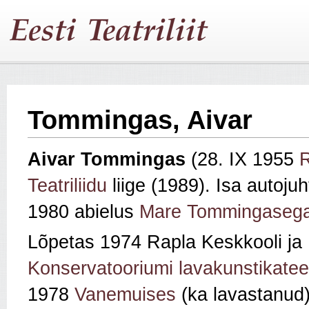
Tommingas, Aivar
Aivar Tommingas
(28. IX 1955
Teatriliidu
liige (1989). Isa autoju
1980 abielus
Mare Tommingaseg
Lõpetas 1974 Rapla Keskkooli j
Konservatooriumi lavakunstikatee
1978
Vanemuises
(ka lavastanud)