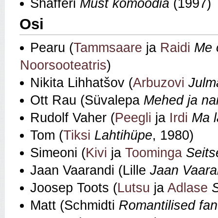
Shafferi
Must komöödia
(1997)
Osi
Pearu (
Tammsaare
ja
Raidi
Me 
Noorsooteatris
)
Nikita Lihhatšov (
Arbuzovi
Julm
Ott Rau (Süvalepa
Mehed ja na
Rudolf Vaher (
Peegli
ja
Irdi
Ma l
Tom (
Tiksi
Lahtihüpe
, 1980)
Simeoni (
Kivi
ja
Toominga
Seits
Jaan Vaarandi (Lille
Jaan Vaara
Joosep Toots (
Lutsu
ja
Adlase
Matt (Schmidti
Romantilised fan