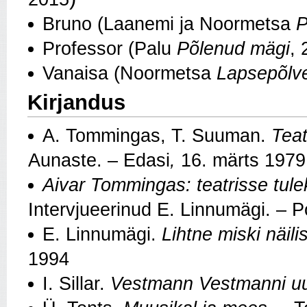
Bruno (Laanemi ja Noormetsa
P
Professor (Palu
Põlenud mägi
, 
Vanaisa (Noormetsa
Lapsepõlv
Kirjandus
A. Tommingas, T. Suuman.
Teat
Aunaste. – Edasi
,
16. märts 1979
Aivar Tommingas: teatrisse tul
Intervjueerinud E. Linnumägi. – 
E. Linnumägi.
Lihtne miski näili
1994
I. Sillar.
Vestmann Vestmanni uul