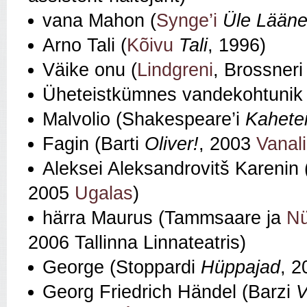
vana Mahon (
Synge’i
Üle Lään
Arno Tali (
Kõivu
Tali
, 1996)
Väike onu (
Lindgreni
, Brossner
Üheteistkümnes vandekohtunik
Malvolio (Shakespeare’i
Kahete
Fagin (Barti
Oliver!
, 2003
Vanal
Aleksei Aleksandrovitš Karenin 
2005
Ugalas
)
härra Maurus (Tammsaare ja
Nü
2006 Tallinna Linnateatris)
George (Stoppardi
Hüppajad
, 2
Georg Friedrich Händel (Barzi
V