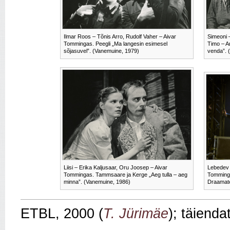
Ilmar Roos – Tõnis Arro, Rudolf Vaher – Aivar
Simeoni 
Tommingas. Peegli „Ma langesin esimesel
Timo – A
sõjasuvel”. (Vanemuine, 1979)
venda”. 
Liisi – Erika Kaljusaar, Oru Joosep – Aivar
Lebedev 
Tommingas. Tammsaare ja Kerge „Aeg tulla – aeg
Tomminga
minna”. (Vanemuine, 1986)
Draamate
ETBL, 2000 (
T. Jürimäe
); täienda