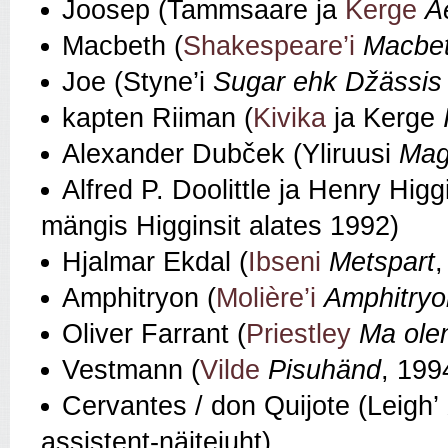
Joosep (Tammsaare ja
Kerge
A
Macbeth (
Shakespeare’i
Macbe
Joe (Styne’i
Sugar ehk Džässis 
kapten Riiman (
Kivika
ja Kerge
Alexander Dubček (Yliruusi
Mag
Alfred P. Doolittle ja Henry Higg
mängis Higginsit alates 1992)
Hjalmar Ekdal (
Ibseni
Metspart
,
Amphitryon (
Molière’i
Amphitryo
Oliver Farrant (
Priestley
Ma olen
Vestmann (
Vilde
Pisuhänd
, 199
Cervantes / don Quijote (Leigh’
assistent-näitejuht)