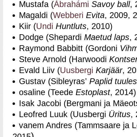
Mustafa (
Ábrahámi
Savoy ball
,
Magaldi (
Webberi
Evita
, 2009, 
Kiir (
Undi
Huntluts
, 2010)
Dodge (Shepardi
Maetud laps
, 
Raymond Babbitt (Gordoni
Vih
Steve Arnold (Harwoodi
Kontser
Evald Liiv (
Uusbergi
Karjäär
, 2
Gustav (Sibleyras’
Paplid tuules
osaline (Teede
Estoplast
, 2014)
Isak Jacobi (Bergmani ja Mäeo
Leofred Luuk (Uusbergi
Üritus
,
vanem Andres (Tammsaare ja 
)
2015