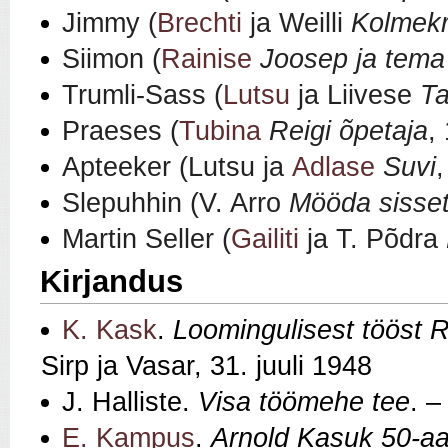
Jimmy (
Brechti
ja Weilli
Kolmekr
Siimon (
Rainise
Joosep ja tema
Trumli-Sass (
Lutsu
ja Liivese
Ta
Praeses (
Tubina
Reigi õpetaja
,
Apteeker (Lutsu
ja
Adlase
Suvi
Slepuhhin (V. Arro
Mööda sisset
Martin Seller (
Gailiti
ja T. Põdra
Kirjandus
K. Kask
.
Loomingulisest tööst 
Sirp ja Vasar, 31. juuli 1948
J. Halliste.
Visa töömehe tee
. –
E. Kampus
.
Arnold Kasuk 50-a