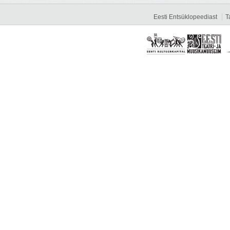
Eesti Entsüklopeediast
T