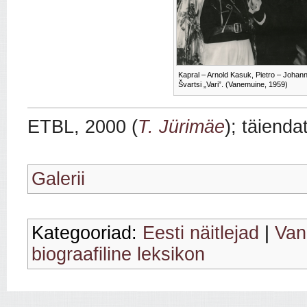
Kapral – Arnold Kasuk, Pietro – Johan
Švartsi „Vari”. (Vanemuine, 1959)
ETBL, 2000
(
T. Jürimäe
); täiend
Galerii
Kategooriad:
Eesti näitlejad
|
Van
biograafiline leksikon