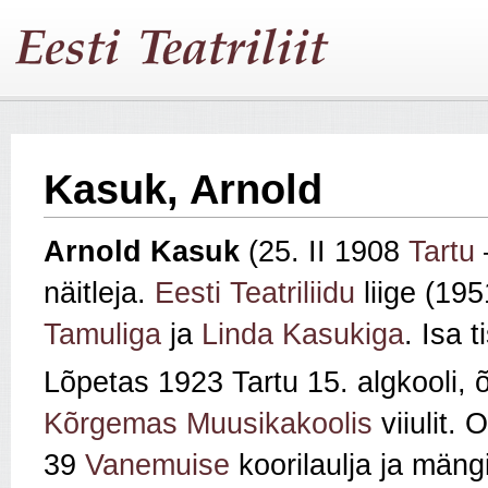
Kasuk, Arnold
Arnold Kasuk
(25. II 1908
Tartu
näitleja.
Eesti Teatriliidu
liige (195
Tamuliga
ja
Linda Kasukiga
. Isa t
Lõpetas 1923 Tartu 15. algkooli,
Kõrgemas Muusikakoolis
viiulit. 
39
Vanemuise
koorilaulja ja mäng