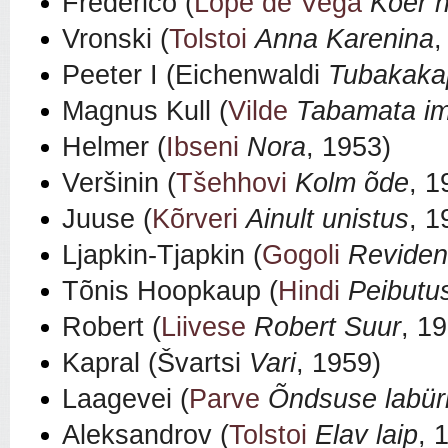
Frederico (
Lope de Vega
Koer h
Vronski (
Tolstoi
Anna Karenina
,
Peeter I (Eichenwaldi
Tubakaka
Magnus Kull (
Vilde
Tabamata i
Helmer (
Ibseni
Nora
, 1953)
Veršinin (
Tšehhovi
Kolm õde
, 1
Juuse (
Kõrveri
Ainult unistus
, 1
Ljapkin-Tjapkin (
Gogoli
Reviden
Tõnis Hoopkaup (
Hindi
Peibutus
Robert (
Liivese
Robert Suur
, 1
Kapral (
Švartsi
Vari
, 1959)
Laagevei (
Parve
Õndsuse labür
Aleksandrov (
Tolstoi
Elav laip
, 