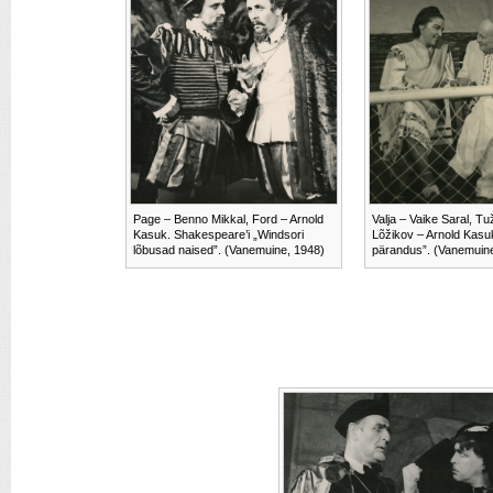
Page – Benno Mikkal, Ford – Arnold
Valja – Vaike Saral, T
Kasuk. Shakespeare’i „Windsori
Lõžikov – Arnold Kasuk
lõbusad naised”. (Vanemuine, 1948)
pärandus”. (Vanemuin