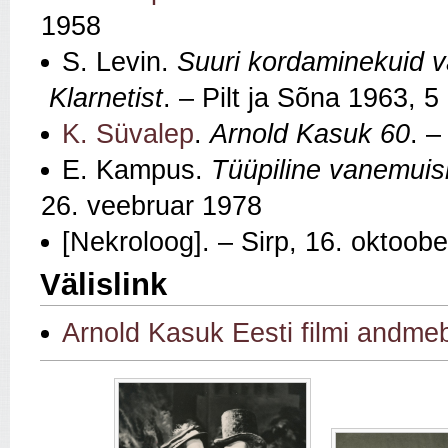
1958
S. Levin.
Suuri kordaminekuid 
Klarnetist
. – Pilt ja Sõna 1963, 5
K. Süvalep
.
Arnold Kasuk 60
. –
E. Kampus.
Tüüpiline vanemuis
26. veebruar 1978
[Nekroloog]. – Sirp, 16. oktoob
Välislink
Arnold Kasuk Eesti filmi andme