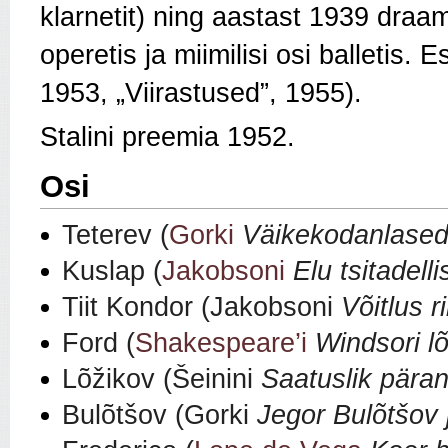
klarnetit) ning aastast 1939 draa
operetis ja miimilisi osi balletis
1953, „Viirastused”, 1955).
Stalini preemia 1952.
Osi
Teterev (
Gorki
Väikekodanlase
Kuslap (
Jakobsoni
Elu tsitadelli
Tiit Kondor (Jakobsoni
Võitlus 
Ford (
Shakespeare’i
Windsori l
Lõžikov (Šeinini
Saatuslik pära
Bulõtšov (Gorki
Jegor Bulõtšov 