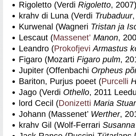
Rigoletto (Verdi
Rigoletto
, 2007
krahv di Luna (Verdi
Trubaduur
Kurwenal (Wagneri
Tristan ja Is
Lescaut (
Massenet’
Manon
, 20
Leandro (
Prokofjevi
Armastus ko
Figaro (Mozarti
Figaro pulm
, 20
Jupiter (Offenbachi
Orpheus põ
Bariton, Purjus poeet (
Purcelli
H
Jago (Verdi
Othello
, 2011 Leed
lord Cecil (
Donizetti
Maria Stua
Johann (Massenet’
Werther
, 20
krahv Gil (Wolf-Ferrari
Susanna