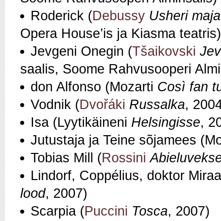
Roderick (
Debussy
Usheri maja
Opera House’is ja Kiasma teatris)
Jevgeni Onegin (
Tšaikovski
Jev
saalis, Soome Rahvusooperi Almi
don Alfonso (Mozarti
Così fan t
Vodnik (
Dvořáki
Russalka
, 2004
Isa (Lyytikäineni
Helsingisse
, 2
Jutustaja ja Teine sõjamees (M
Tobias Mill (
Rossini
Abieluvekse
Lindorf, Coppélius, doktor Miraa
lood
, 2007)
Scarpia (
Puccini
Tosca
, 2007)