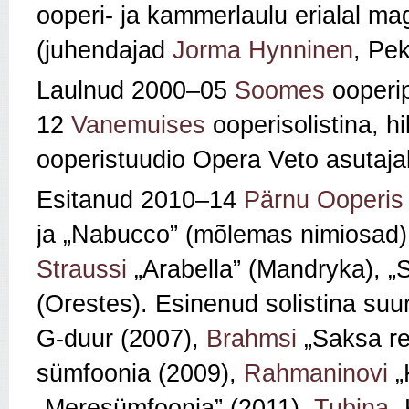
ooperi- ja kammerlaulu erialal mag
(juhendajad
Jorma Hynninen
, Pe
Laulnud 2000–05
Soomes
ooperip
12
Vanemuises
ooperisolistina, h
ooperistuudio Opera Veto asutajal
Esitanud 2010–
14
Pärnu Ooperis
ja „Nabucco” (mõlemas nimiosad
Straussi
„Arabella” (
Mandryka),
„
(Orestes).
Esinenud solistina suu
G-duur (2007),
Brahmsi
„Saksa r
sümfoonia (2009),
Rahmaninovi
„
„Meresümfoonia” (2011),
Tubina
„