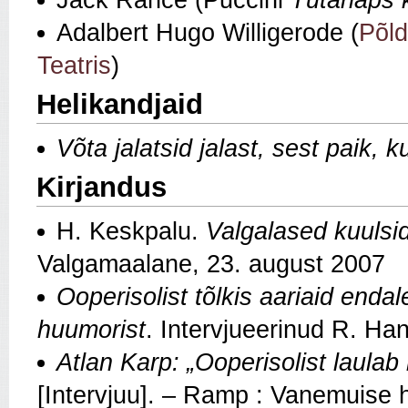
Jack Rance (Puccini
Tütarlaps 
Adalbert Hugo Willigerode (
Põl
Teatris
)
Helikandjaid
Võta jalatsid jalast, sest paik, 
Kirjandus
H. Keskpalu.
Valgalased kuulsi
Valgamaalane, 23. august 2007
Ooperisolist tõlkis aariaid end
huumorist
. Intervjueerinud R. Han
Atlan Karp: „Ooperisolist laulab 
[Intervjuu]. – Ramp : Vanemuise 