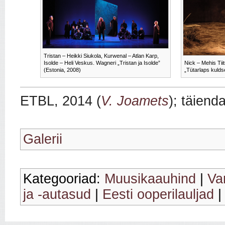
Tristan – Heikki Siukola, Kurwenal – Atlan Karp,
Isolde – Heli Veskus. Wagneri „Tristan ja Isolde”
Nick – Mehis Tii
(Estonia, 2008)
„Tütarlaps kulds
ETBL, 2014 (
V. Joamets
); täiend
Galerii
Kategooriad:
Muusikaauhind
|
Va
ja -autasud
|
Eesti ooperilauljad