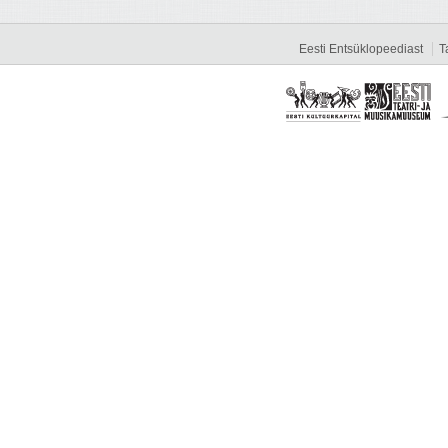
Eesti Entsüklopeediast
T