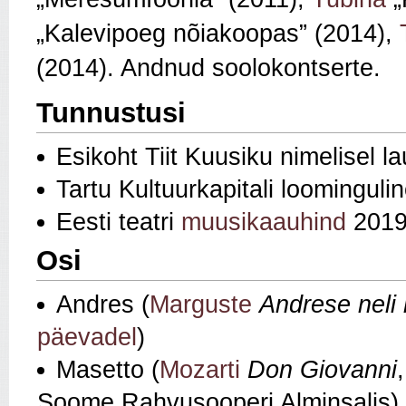
„Kalevipoeg nõiakoopas” (2014),
(2014).
Andnud soolokontserte.
Tunnustusi
Esikoht
Tiit Kuusiku nimelisel la
Tartu Kultuurkapitali loomingul
Eesti teatri
muusikaauhind
201
Osi
Andres (
Marguste
Andrese neli
päevadel
)
Masetto (
Mozarti
Don Giovanni
Soome Rahvusooperi Alminsalis)