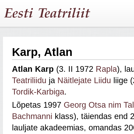
Karp, Atlan
Atlan Karp
(3. II 1972
Rapla
), la
Teatriliidu
ja
Näitlejate Liidu
liige 
Tordik-Karbiga
.
Lõpetas 1997
Georg Otsa nim Tal
Bachmanni
klass)
, täiendas end
lauljate akadeemias,
omandas 2