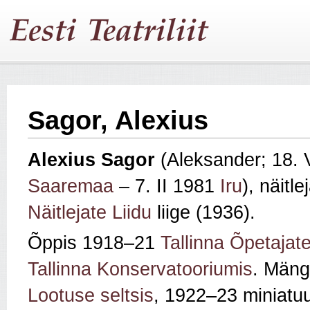
Sagor, Alexius
Alexius Sagor
(Aleksander; 18. 
Saaremaa
– 7. II 1981
Iru
), näitle
Näitlejate Liidu
liige (1936).
Õppis 1918–21
Tallinna Õpetajat
Tallinna Konservatooriumis
. Mäng
Lootuse seltsis
, 1922–23 miniatuur