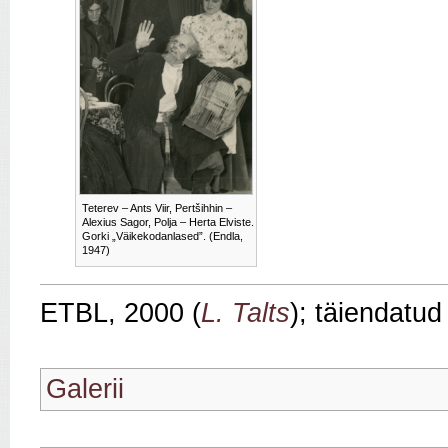
Teterev – Ants Viir, Pertšihhin –
Alexius Sagor, Polja – Herta Elviste.
Gorki „Väikekodanlased”. (Endla,
1947)
ETBL, 2000 (
L. Talts
); täiendatu
Galerii