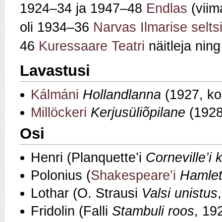
1924–34 ja 1947–48
Endlas
(viim
oli 1934–36
Narvas
Ilmarise selts
46
Kuressaare Teatri
näitleja ni
Lavastusi
Kálmáni
Hollandlanna
(1927, ko
Millöckeri
Kerjusüliõpilane
(1928
Osi
Henri (Planquette’i
Corneville’i 
Polonius (
Shakespeare’i
Hamle
Lothar (O. Strausi
Valsi unistus
Fridolin (Falli
Stambuli roos
, 19