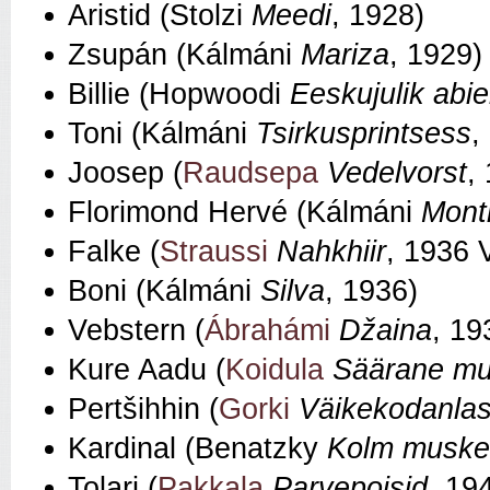
Aristid (Stolzi
Meedi
, 1928)
Zsupán (Kálmáni
Mariza
, 1929)
Billie (Hopwoodi
Eeskujulik abi
Toni (Kálmáni
Tsirkusprintsess
,
Joosep (
Raudsepa
Vedelvorst
,
Florimond Hervé (Kálmáni
Montm
Falke (
Straussi
Nahkhiir
, 1936 
Boni (Kálmáni
Silva
, 1936)
Vebstern (
Ábrahámi
Džaina
, 19
Kure Aadu (
Koidula
Säärane mu
Pertšihhin (
Gorki
Väikekodanla
Kardinal (Benatzky
Kolm musket
Tolari (
Pakkala
Parvepoisid
, 19