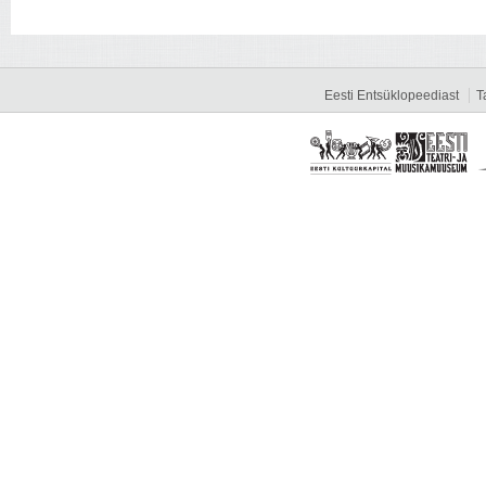
Eesti Entsüklopeediast
T