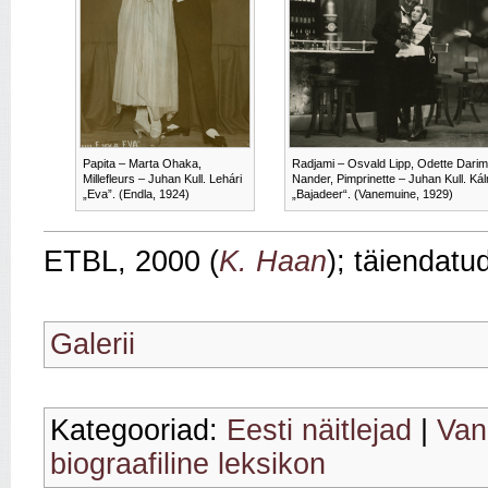
Papita – Marta Ohaka,
Radjami – Osvald Lipp, Odette Darim
Millefleurs – Juhan Kull. Lehári
Nander, Pimprinette – Juhan Kull. Ká
„Eva”. (Endla, 1924)
„Bajadeer“. (Vanemuine, 1929)
ETBL, 2000 (
K. Haan
); täiendatu
Galerii
Kategooriad:
Eesti näitlejad
|
Van
biograafiline leksikon