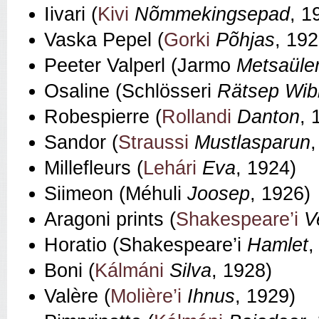
Iivari (
Kivi
Nõmmekingsepad
, 1
Vaska Pepel (
Gorki
Põhjas
, 192
Peeter Valperl (Jarmo
Metsaüle
Osaline (Schlösseri
Rätsep Wib
Robespierre (
Rollandi
Danton
, 
Sandor (
Straussi
Mustlasparun
Millefleurs (
Lehári
Eva
, 1924)
Siimeon (Méhuli
Joosep
, 1926)
Aragoni prints (
Shakespeare’i
V
Horatio (Shakespeare’i
Hamlet
,
Boni (
Kálmáni
Silva
, 1928)
Valère (
Molière’i
Ihnus
, 1929)