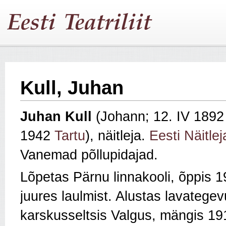
Kull, Juhan
Juhan
Kull
(Johann; 12. IV 1892 
1942
Tartu
), näitleja.
Eesti Näitlej
Vanemad põllupidajad.
Lõpetas Pärnu linnakooli, õppis
juures laulmist. Alustas lavatege
karskusseltsis Valgus, mängis 1