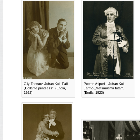
Olly Teetsov, Juhan Kull. Falli
Peeter Valperl – Juhan Kull.
„Dollarite printsess”. (Endla,
Jarmo „Metsaülema tütar”.
1922)
(Endla, 1923)