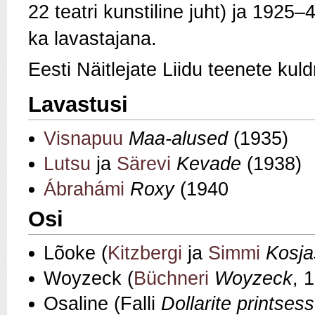
22 teatri kunstiline juht) ja 1925
ka lavastajana.
Eesti Näitlejate Liidu teenete kul
Lavastusi
Visnapuu
Maa-alused
(1935)
Lutsu
ja
Särevi
Kevade
(1938)
Ábrahámi
Roxy
(1940
Osi
Lõoke (
Kitzbergi
ja
Simmi
Kosja
Woyzeck (
Büchneri
Woyzeck
, 
Osaline (Falli
Dollarite printsess