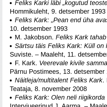
Feliks Karki läbi „kogutud teost
Hommikuleht, 9. detsember 1993
Feliks Kark: „Pean end üha av
10. detsember 1993
M. Jakobson.
Feliks Kark tahab
Särtsu täis Feliks Kark: Küll on h
Suviste. – Maaleht, 11. detsembe
F. Kark.
Veerevale kivile samma
Pärnu Postimees, 13. detsember
Näitleja/multitalent Feliks Kark
.
Teataja, 8. november 2008
Feliks Kark: Olen neli riigikorda
Intervjueerinud J. Aarma. – Maale