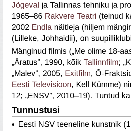
Jõgeval
ja Tallinnas tehniku ja pr
1965–86
Rakvere Teatri
(teinud k
2002
Endla
näitleja (hiljem mäng
(Lilleke, Johhaidii), on suupilliklu
Mänginud filmis („Me olime 18-aa
„Äratus”, 1990, kõik
Tallinnfilm
; „
„Malev”, 2005,
Exitfilm
, Õ-Fraktsi
Eesti Televisioon
, Kell Kümme) nin
12; „ENSV”, 2010–19). Tuntud ka ka
Tunnustusi
Eesti NSV teeneline kunstnik (