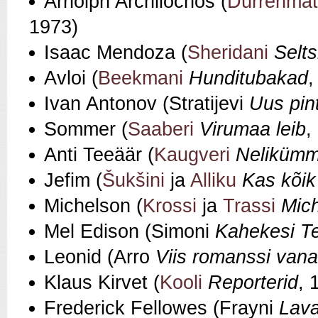
Arnolph Archilochos (
Dürrenmat
1973)
Isaac Mendoza (
Sheridani
Selt
Avloi (
Beekmani
Hunditubakad
,
Ivan Antonov (Stratijevi
Uus pin
Sommer (
Saaberi
Virumaa leib
,
Anti Teeäär (
Kaugveri
Nelikümm
Jefim (
Šukšini
ja
Alliku
Kas kõik
Michelson (
Krossi
ja
Trassi
Mich
Mel Edison (Simoni
Kahekesi Te
Leonid (Arro
Viis romanssi van
Klaus Kirvet (
Kooli
Reporterid
, 
Frederick Fellowes (Frayni
Lava