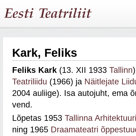
Kark, Feliks
Feliks Kark
(13. XII 1933
Tallinn
)
Teatriliidu
(1966) ja
Näitlejate Liid
2004 auliige). Isa autojuht, ema 
vend.
Lõpetas 1953
Tallinna Arhitektuur
ning 1965
Draamateatri õppestuu