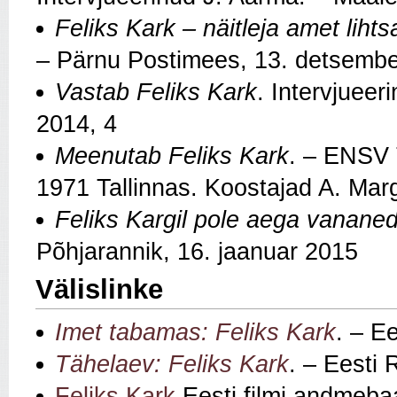
Feliks Kark – näitleja amet lihtsa
– Pärnu Postimees, 13. detsemb
Vastab Feliks Kark
. Intervjueer
2014, 4
Meenutab Feliks Kark
. – ENSV 
1971 Tallinnas. Koostajad A. Margi
Feliks Kargil pole aega vanane
Põhjarannik, 16. jaanuar 2015
Välislinke
Imet tabamas: Feliks Kark
. – E
Tähelaev: Feliks Kark
. – Eesti 
Feliks Kark
Eesti filmi andmeba