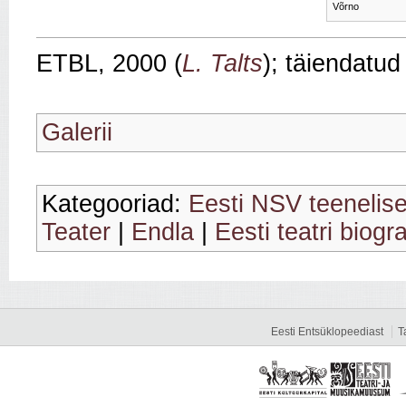
Võrno
ETBL, 2000 (
L. Talts
); täiendatud
Galerii
Kategooriad:
Eesti NSV teenelis
Teater
|
Endla
|
Eesti teatri biogr
Eesti Entsüklopeediast
T