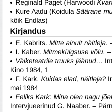
Reginald Paget (Harwoodi
Kvart
Kure Aadu (Koidula
Säärane mu
kõik Endlas)
Kirjandus
E. Kabrits.
Mitte ainult näitleja
.
I. Kaber.
Mitmekülgsuse võlu
. 
Väiketeatrile truuks jäänud…
Int
Kino 1984, 1
F. Kark.
Kuidas elad, näitleja?
In
mai 1984
Feliks Kark: Mina olen nagu jõ
Intervjueerinud G. Naaber. – Pä