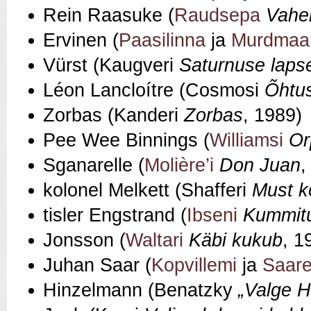
Rein Raasuke (
Raudsepa
Vahe
Ervinen (
Paasilinna
ja
Murdmaa
Vürst (Kaugveri
Saturnuse laps
Léon Lancloítre (Cosmosi
Õhtus
Zorbas (Kanderi
Zorbas
, 1989)
Pee Wee Binnings (
Williamsi
Or
Sganarelle (
Molière’i
Don Juan
,
kolonel Melkett (Shafferi
Must k
tisler Engstrand (
Ibseni
Kummit
Jonsson (
Waltari
Käbi kukub
, 1
Juhan Saar (
Kopvillemi
ja
Saar
Hinzelmann (Benatzky
„Valge 