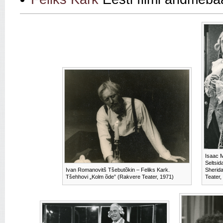
Isaac 
Seltsid
Ivan Romanovitš Tšebutõkin – Feliks Kark.
Sherida
Tšehhovi „Kolm õde” (Rakvere Teater, 1971)
Teater,