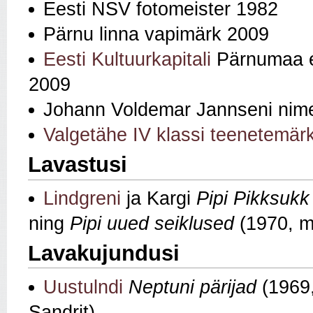
Eesti NSV fotomeister 1982
Pärnu linna vapimärk 2009
Eesti Kultuurkapitali
Pärnumaa ek
2009
Johann Voldemar Jannseni nime
Valgetähe IV klassi teenetemär
Lavastusi
Lindgreni
ja Kargi
Pipi Pikksukk
ning
Pipi uued seiklused
(1970, m
Lavakujundusi
Uustulndi
Neptuni pärijad
(1969,
Sandrit)