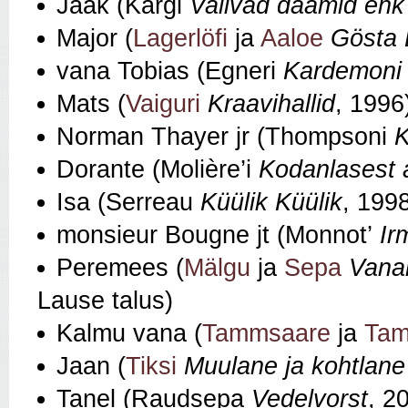
Jaak (Kargi
Valivad daamid ehk S
Major (
Lagerlöfi
ja
Aaloe
Gösta 
vana Tobias (Egneri
Kardemoni l
Mats (
Vaiguri
Kraavihallid
, 1996
Norman Thayer jr (Thompsoni
K
Dorante (Molière’i
Kodanlasest 
Isa (Serreau
Küülik Küülik
, 199
monsieur Bougne jt (Monnot’
Ir
Peremees (
Mälgu
ja
Sepa
Vana
Lause talus)
Kalmu vana (
Tammsaare
ja
Tam
Jaan (
Tiksi
Muulane ja kohtlane
Tanel (Raudsepa
Vedelvorst
, 2