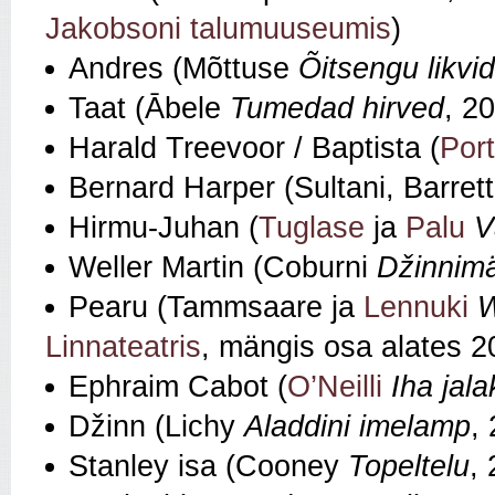
Jakobsoni talumuuseumis
)
Andres (Mõttuse
Õitsengu likvi
Taat (Ābele
Tumedad hirved
, 2
Harald Treevoor / Baptista (
Port
Bernard Harper (Sultani, Barret
Hirmu-Juhan (
Tuglase
ja
Palu
V
Weller Martin (Coburni
Džinnim
Pearu (Tammsaare ja
Lennuki
W
Linnateatris
, mängis osa alates 2
Ephraim Cabot (
O’Neilli
Iha jala
Džinn (Lichy
Aladdini imelamp
,
Stanley isa (Cooney
Topeltelu
,