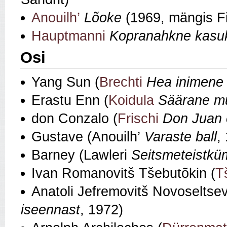
Anouilh’
Lõoke
(1969, mängis Fi
Hauptmanni
Kopranahkne kasu
Osi
Yang Sun (
Brechti
Hea inimene
Erastu Enn (
Koidula
Säärane mu
don Conzalo (
Frischi
Don Juan 
Gustave (Anouilh’
Varaste ball
,
Barney (Lawleri
Seitsmeteistkü
Ivan Romanovitš Tšebutõkin (
T
Anatoli Jefremovitš Novoseltsev
iseennast
, 1972)