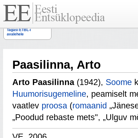
Tagasi ETBL-i
avalehele
Paasilinna, Arto
Arto Paasilinna
(1942),
Soome
k
Huumorisugemeline
, peamiselt 
vaatlev
proosa
(
romaanid
„Jänese
„Poodud rebaste mets", „Ulguv mö
VE, 2006