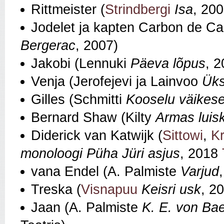
Rittmeister (
Strindbergi
Isa
, 200
Jodelet ja kapten Carbon de Cas
Bergerac
, 2007)
Jakobi (Lennuki
Päeva lõpus
, 2
Venja (Jerofejevi ja Lainvoo
Üks
Gilles (Schmitti
Kooselu väikese
Bernard Shaw (Kilty
Armas luis
Diderick van Katwi­jk (
Sittowi
,
Kr
monoloogi Püha Jüri asjus
, 2018
vana Endel (A. Palmiste
Varjud
Treska (
Visnapuu
Keisri usk
, 2
Jaan (A. Palmiste
K. E. von Ba