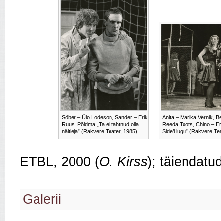
Sõber – Ülo Lodeson, Sander – Erik
Anita – Marika Vernik, B
Ruus. Põldma „Ta ei tahtnud olla
Reeda Toots, Chino – Er
näitleja” (Rakvere Teater, 1985)
Side’i lugu” (Rakvere Te
ETBL, 2000 (
O. Kirss
); täiendatu
Galerii