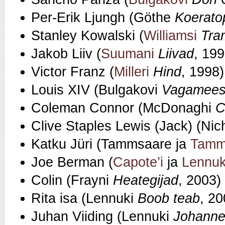
Per‑Erik Ljungh (Göthe
Koerato
Stanley Kowalski (
Williamsi
Tra
Jakob Liiv (
Suumani
Liivad
, 199
Victor Franz (
Milleri
Hind
, 1998)
Louis XIV (Bulgakovi
Vagamees
Coleman Connor (McDonaghi
C
Clive Staples Lewis (Jack) (Nic
Katku Jüri (Tammsaare ja
Tamm
Joe Berman (
Capote’i
ja
Lennuk
Colin (Frayni
Heategijad
, 2003)
Rita isa (Lennuki
Boob teab
, 20
Juhan Viiding (Lennuki
Johanne