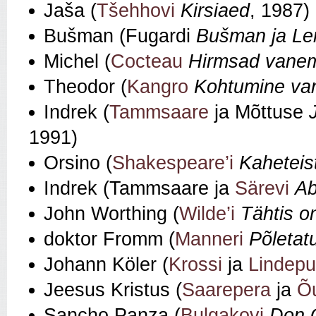
Jaša (
Tšehhovi
Kirsiaed
, 1987)
Bušman (Fugardi
Bušman ja Le
Michel (
Cocteau
Hirmsad vane
Theodor (
Kangro
Kohtumine va
Indrek (
Tammsaare
ja Mõttuse
1991)
Orsino (
Shakespeare’i
Kahetei
Indrek (Tammsaare ja
Särevi
Ab
John Worthing (
Wilde’i
Tähtis on
doktor Fromm (
Manneri
Põletat
Johann Köler (
Krossi
ja
Lindep
Jeesus Kristus (
Saarepera
ja
Õ
Sancho Panza (
Bulgakovi
Don Q