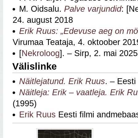
M. Oidsalu.
Palve varjundid
: [N
24. august 2018
Erik Ruus: „Edevuse aeg on m
Virumaa Teataja, 4. oktoober 201
[
Nekroloog
]. – Sirp, 2. mai 2025
Välislinke
Näitlejatund. Erik Ruus
. – Eest
Näitleja: Erik – vaatleja. Erik R
(1995)
Erik Ruus
Eesti filmi andmebaa