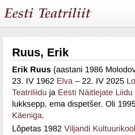
Ruus, Erik
Erik Ruus
(aastani 1986 Molodo
23. IV 1962
Elva
– 22. IV 2025
L
Teatriliidu
ja
Eesti Näitlejate Liidu
lukksepp, ema dispetšer. Oli 19
Käeniga
.
Lõpetas 1982
Viljandi Kultuurikool