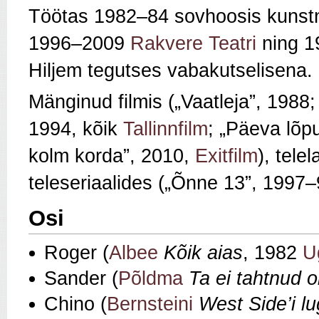
Töötas 1982–84 sovhoosis kunstn
1996–2009
Rakvere Teatri
ning 
Hiljem tegutses vabakutselisena.
Mänginud filmis („Vaatleja”, 1988;
1994, kõik
Tallinnfilm
; „Päeva lõp
kolm korda”, 2010,
Exitfilm
), tele
teleseriaalides („Õnne 13”, 1997–9
Osi
Roger (
Albee
Kõik aias
, 1982
U
Sander (
Põldma
Ta ei tahtnud ol
Chino (
Bernsteini
West Side’i l