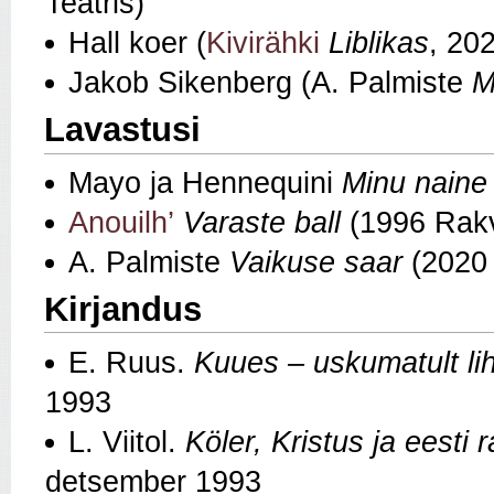
Teatris)
Hall koer (
Kivirähki
Liblikas
, 20
Jakob Sikenberg (A. Palmiste
M
Lavastusi
Mayo ja Hennequini
Minu naine 
Anouilh’
Varaste ball
(1996 Rakv
A. Palmiste
Vaikuse saar
(2020 
Kirjandus
E. Ruus.
Kuues – uskumatult li
1993
L. Viitol.
Köler, Kristus ja eesti
detsember 1993