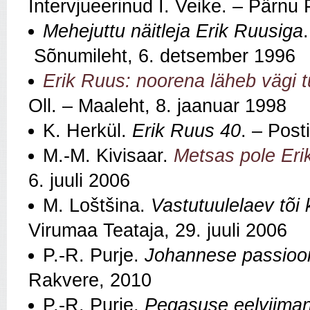
Intervjueerinud I. Veike. – Pärnu
Mehejuttu näitleja Erik Ruusiga
Sõnumileht, 6. detsember 1996
Erik Ruus: noorena läheb vägi t
Oll. – Maaleht, 8. jaanuar 1998
K. Herkül.
Erik Ruus 40
. – Post
M.-M. Kivisaar.
Metsas pole Eri
6. juuli 2006
M. Loštšina.
Vastutuulelaev tõi
Virumaa Teataja, 29. juuli 2006
P.-R. Purje.
Johannese passioon
Rakvere, 2010
P.-R. Purje.
Pegasuse eelviiman