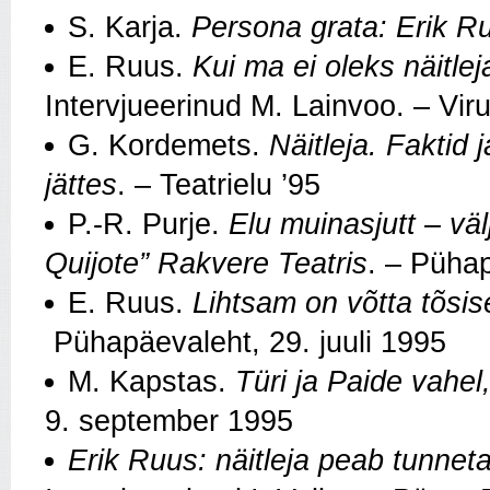
S. Karja.
Persona grata: Erik R
E. Ruus.
Kui ma ei oleks näitle
Intervjueerinud M. Lainvoo. – Vi
G. Kordemets.
Näitleja. Faktid
jättes
. – Teatrielu ’95
P.‑R. Purje.
Elu muinasjutt – vä
Quijote” Rakvere Teatris
. – Pühap
E. Ruus.
Lihtsam on võtta tõsise
Pühapäevaleht, 29. juuli 1995
M. Kapstas.
Türi ja Paide vahel
9. september 1995
Erik Ruus: näitleja peab tunne