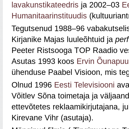
lavakunstikateedris
ja 2002–03
Ee
Humanitaarinstituudis
(kultuuriant
Tegutsenud 1988–96 vabakutselis
Kirjanike Majas luuleõhtuid ja
per
Peeter Ristsooga TOP Raadio vest
Asutas 1993 koos
Ervin Õunapuu
ühenduse Paabel Visioon, mis teg
Olnud 1996
Eesti Televisiooni
aval
Võitlev Sõna
toimetaja ja väljaand
ettevõtetes reklaamikirjutajana, j
Kirevane Vihr (asutaja).