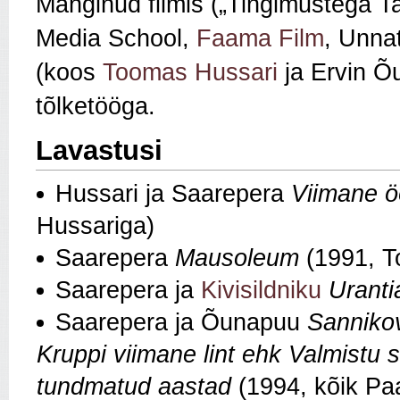
Mänginud filmis („Tingimustega Ta
Media School,
Faama Film
, Unnat
(koos
Toomas Hussari
ja Ervin Õu
tõlketööga.
Lavastusi
Hussari ja Saarepera
Viimane ö
Hussariga)
Saarepera
Mausoleum
(1991, T
Saarepera ja
Kivisildniku
Uranti
Saarepera ja Õunapuu
Sanniko
Kruppi viimane lint ehk Valmistu 
tundmatud aastad
(1994,
kõik Pa