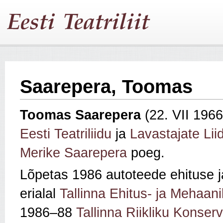
Saarepera, Toomas
Toomas Saarepera
(22. VII 196
Eesti Teatriliidu
ja
Lavastajate Lii
Merike Saarepera
poeg.
Lõpetas 1986 autoteede ehituse j
erialal
Tallinna Ehitus- ja Mehaan
1986–88
Tallinna Riikliku Konser