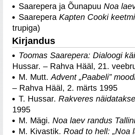
Saarepera ja Õunapuu
Noa lae
Saarepera
Kapten Cooki keetm
trupiga)
Kirjandus
Toomas Saarepera: Dialoogi kä
Hussar. – Rahva Hääl, 21. veebr
M. Mutt.
Advent „Paabeli” moodi
– Rahva Hääl, 2. märts 1995
T. Hussar.
Rakveres näidatakse
1995
M. Mägi.
Noa laev randus Talli
M. Kivastik.
Road to hell: „Noa 