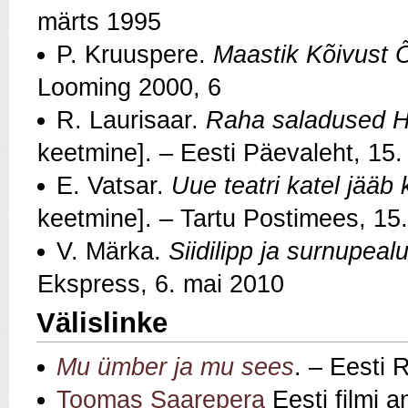
märts 1995
P. Kruuspere.
Maastik Kõivust 
Looming 2000, 6
R. Laurisaar.
Raha saladused Ha
keetmine]. – Eesti Päevaleht, 15
E. Vatsar.
Uue teatri katel jääb
keetmine]. – Tartu Postimees, 15
V. Märka.
Siidilipp ja surnupeal
Ekspress, 6. mai 2010
Välislinke
Mu ümber ja mu sees
. – Eesti 
Toomas Saarepera
Eesti filmi 