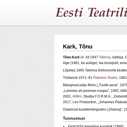
Kark, Tõnu
Tõnu Kark
(4. XII 1947
Tallinn
), näitleja.
E
liige (1981, ka auliige). Isa bussijuht, em
Lõpetas 1965 Tallinna töölisnoorte keskk
Töötanud 1971–81
Rakvere Teatris
, 198
Mänginud palju filmis („Tuulte pesa”, 19
„Lammas all paremas nurgas”, 1992, kõi
2001,
Allfilm
, Studija F.O.R.M.A.; „Detsem
2017, Leo Production; „Johannes Pääsukese
Osalenud kuuldemängudes („Dialoog”, 1992
Tunnustusi
Eesti NSV teeneline kunstnik (1988)