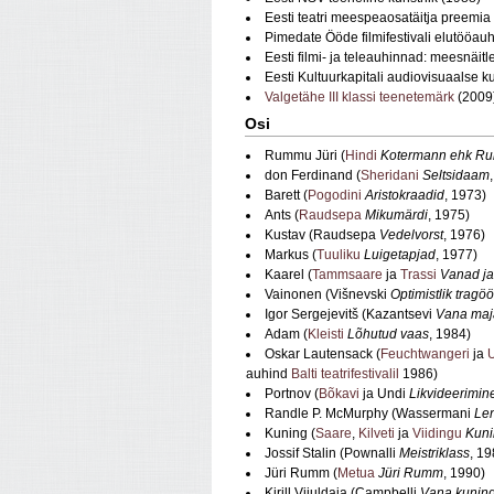
Eesti teatri meespeaosatäitja preemia
Pimedate Ööde filmifestivali elutööau
Eesti filmi- ja teleauhinnad: meesnäit
Eesti Kultuurkapitali audiovisuaalse k
Valgetähe III klassi teenetemärk
(2009
Osi
Rummu Jüri (
Hindi
Kotermann ehk Rum
don Ferdinand (
Sheridani
Seltsidaam
Barett (
Pogodini
Aristokraadid
, 1973)
Ants (
Raudsepa
Mikumärdi
, 1975)
Kustav (Raudsepa
Vedelvorst
, 1976)
Markus (
Tuuliku
Luigetapjad
, 1977)
Kaarel (
Tammsaare
ja
Trassi
Vanad ja
Vainonen (Višnevski
Optimistlik tragö
Igor Sergejevitš (Kazantsevi
Vana maj
Adam (
Kleisti
Lõhutud vaas
, 1984)
Oskar Lautensack (
Feuchtwangeri
ja
auhind
Balti teatrifestivalil
1986)
Portnov (
Bõkavi
ja Undi
Likvideerimin
Randle P. McMurphy (Wassermani
Le
Kuning (
Saare
,
Kilveti
ja
Viidingu
Kun
Jossif Stalin (Pownalli
Meistriklass
, 19
Jüri Rumm (
Metua
Jüri Rumm
, 1990)
Kirill Viiuldaja (Campbelli
Vana kunin