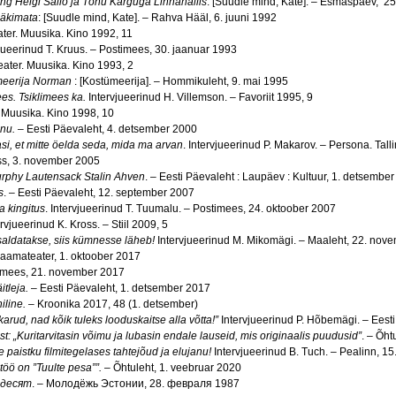
g Helgi Sallo ja Tõnu Karguga Linnahallis
: [Suudle mind, Kate]. – Esmaspäev, 2
rääkimata
: [Suudle mind, Kate]. – Rahva Hääl, 6. juuni 1992
ter. Muusika. Kino 1992, 11
jueerinud T. Kruus. – Postimees, 30. jaanuar 1993
Teater. Muusika. Kino 1993, 2
ümeerija Norman
: [Kostümeerija]. – Hommikuleht, 9. mai 1995
es. Tsiklimees ka.
Intervjueerinud H. Villemson. – Favoriit 1995, 9
. Muusika. Kino 1998, 10
nu.
– Eesti Päevaleht, 4. detsember 2000
si, et mitte öelda seda, mida ma arvan
. Intervjueerinud P. Makarov. – Persona. Tall
ess, 3. november 2005
rphy Lautensack Stalin Ahven
. – Eesti Päevaleht : Laupäev : Kultuur, 1. detsembe
s
. – Eesti Päevaleht, 12. september 2007
a kingitus
. Intervjueerinud T. Tuumalu. – Postimees, 24. oktoober 2007
ervjueerinud K. Kross. – Stiil 2009, 5
saldatakse, siis kümnesse läheb!
Intervjueerinud M. Mikomägi. – Maaleht, 22. nov
raamateater, 1. oktoober 2017
timees, 21. november 2017
tleja.
– Eesti Päevaleht, 1. detsember 2017
niline.
– Kroonika 2017, 48 (1. detsember)
rud, nad kõik tuleks looduskaitse alla võtta!”
Intervjueerinud P. Hõbemägi. – Eest
: „Kuritarvitasin võimu ja lubasin endale lauseid, mis originaalis puudusid”
. – Õht
te paistku filmitegelases tahtejõud ja elujanu!
Intervjueerinud B. Tuch. – Pealinn, 1
töö on ”Tuulte pesa””.
– Õhtuleht, 1. veebruar 2020
ьдесят
. – Молодёжь Эстонии, 28. февраля 1987