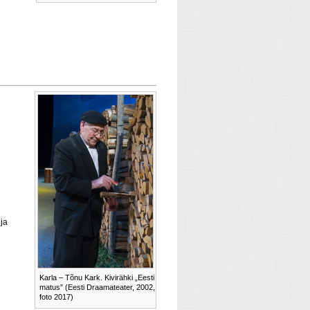
ja
Karla – Tõnu Kark. Kivirähki „Eesti
matus” (Eesti Draamateater, 2002,
foto 2017)