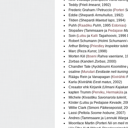
Teddy (Frieli
Imearst
, 1992)
Frederic Graham / Petruccio (
Porteri
S
Eddie (Shepardi
Armuhullus
, 1992)
Tilden (Shepardi
Maetud laps
, 1994)
Puhh (
Raadiku
Puhh
, 1995
Estonias
)
Slopašev (Tammsaare ja
Pedajase
Ma
Soin (
Lutsu
ja
Kalli
Tagahoovis
, 1996 
Robert Schumann (Holmi
Schumanni 
Arthur Birling (
Priestley
Inspektor tuleb
Marc (Reza
Kunst
, 1998)
Morten Kiil (
Ibseni
Rahva vaenlane
, 1
Zorbas (Kanderi
Zorbas
, 2000)
Chandler Tate (Ayckbourni
Koomiline 
osaline (
Murutari
Eestlaste neli kuning
Räägu Rein ja Vanapagan (
Kivirähki
Karla (Kivirähki
Eesti matus
, 2002)
Creaator ehk Kirjanik (Ulmani
Kajaka
kapten Trumm (
Perviku
,
Hermaküla
ja
Michele (Kivastiku
Savonarola tuleriit
,
Köster (Lutsu ja Pedajase
Kevade
, 20
Willie Clark (Simoni
Päikesepoisid
, 2
Lassi (Peltola
Soome hobune
, 2007)
Andres (Tammsaare ja Lennuki
Warga
Moonface Martin (Porteri
Nii on meil 