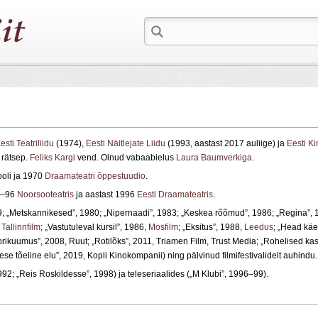
esti Teatriliidu
(1974),
Eesti Näitlejate Liidu
(1993, aastast 2017 auliige) ja
Eesti Ki
a rätsep.
Feliks Kargi
vend. Olnud vabaabielus
Laura Baumverkiga
.
ooli ja 1970
Draamateatri õppestuudio
.
1–96
Noorsooteatris
ja aastast 1996
Eesti Draamateatris
.
79; „Metskannikesed”, 1980; „Nipernaadi”, 1983; „Keskea rõõmud”, 1986; „Regina”, 
k
Tallinnfilm
; „Vastutuleval kursil”, 1986,
Mosfilm
; „Eksitus”, 1988,
Leedus
; „Head käe
brikuumus”, 2008, Ruut; „Rotilõks”, 2011, Triamen Film, Trust Media; „Rohelised kas
 tõeline elu”, 2019, Kopli Kinokompanii) ning pälvinud filmifestivalidelt auhindu.
; „Reis Roskildesse”, 1998) ja teleseriaalides („M Klubi”, 1996–99).