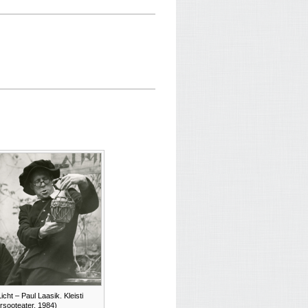
ht – Paul Laasik. Kleisti
rsooteater, 1984)