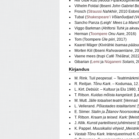
Hiir Ülbe Kutt (Woodi
Piparkoogimehi
Vilhelm Foldal (Ibseni
John Gabriel B
Frosch (
Straussi
Nahkhiir
, 2010 Eston
Tubal (
Shakespeare’i
Võlanõudjad (V
Sancho Panza (Leigh’
Mees La Manch
Viggo Barkman (Ahlforsi
Tuhk ja akvavi
Herman (
Toompere
Onu Aare
, 2016)
Tom (Toompere
Üle piiri
, 2017)
Kaarel Mäger (Kivirähki
Isamaa pääs
Morten Kiil (Ibseni
Rahvavaenlane
, 2
Vaene mees (trupi
Café Théâtral
, 202
Gibarian (
Lemi
ja
Nüganeni
Solaris
, 
Kirjandus
M. Rink. T
uli peopesal.
– Teatrimärkmi
R. Reiljan.
Tõnu Kark
. – Kodumaa, 12
L. Kirt.
Debüüt.
– Kultuur ja Elu 1980, 
T. Ritson.
Kuidas mõista kangelas
t: [
M. Mutt.
Jälle totaalset teatrit
: [Vennad 
L. Vellerand.
Põlastades totalitarismi
: 
E. Siimer.
Stalin ja Ždanov Noorsooteat
T. Ritson.
Kraam ja teised. Kark:
[Meist
J. Allik.
Kunsti parteilisest juhtimisest:
[
K. Pappel.
Muusikalisi vihjeid „Meistrik
Vastab Tõnu Kark
. Intervjueerinud K. 