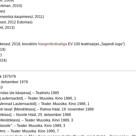
ke
, 2009)
orkman
, 2010)
ias)
eneetsia kaupmees)
, 2011)
ast
, 2012 Estonias)
it
, 2013)
ukesed
, 2018, koostöös
Nargenfestivaliga
EV 100 teatrisarjas „Sajandi lugu”)
019)
2)
2024)
k 1975/76
. detsember 1979
10
Lendas üle käopesa]. – Teatrielu 1985
Lautensackid]. – Teater. Muusika. Kino 1986, 1
[Vennad Lautensackid]. – Teater. Muusika. Kino 1986, 1
ri laval:
[Meistriklass]. – Rahva Hääl, 19. november 1988
riklass]. – Noorte Hääl, 25. detsember 1988
Meistriklass]. – Teater. Muusika. Kino 1989, 3
lassile”
. – Teater. Muusika. Kino 1989, 3
Orro. – Teater. Muusika. Kino 1990, 7