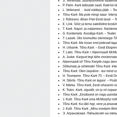
S. Teinemaa.
Suurejooneline vaatemän
P. Palm.
Kark taltsutab saali, Kate'ist 
L. Vellerand.
... kuid näitleja jääb.
– Tea
Tõnu Kark: Ma pole mingi staar.
Interv
J. Rähesoo.
Brian Friel Eesti laval
. – 
E. Link.
Söör ja tema satelliidist kost
T. Kark.
Napsi- ja naljamees. Naisteme
G. Kordemets.
Koodiga Kark
. – Teater
T. Laasik.
Üks loomuliku olemisega Tõ
Tõnu Kark: Ma hoian end pidevalt taga
H. Urbanik.
Tõnu Kark
. – Eesti Ekspr
T. Laks.
Tõnu Kark = Nipernaadi McMu
A. Juske.
Kargust tegi tähe mootorrata
Nipernaadi oli Tõnu Kargile nagu taev
Sõltumatu ja sihikindel Tõnu Kark
. Int
Tõnu Kark: Olen isepäine - kui mind u
H. Toompere.
Tõnu Kark 70.
– Eesti D
H. Sibrits.
Tõnu Kark on tagasi
. – Pos
V. Märka.
Tõnu Kark, Eesti vihaseim näi
K. Tsäro.
Kark, sigudik, on ju nii orgaa
Tõnu Kark: „Eestlased on nagu pandaka
J. Kulli.
Tõnu Kark oma McMurphy rollist
Tõnu Kark: Ka läbi higi, vere ja pisara
J. Kulli.
Tõnu Kark: „Minu eredaim filmi
Э. Аграновская.
Пятьдесят на пят