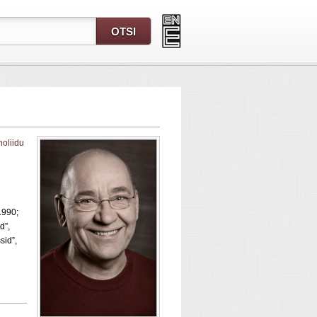
noliidu
1990;
d”,
sid”,