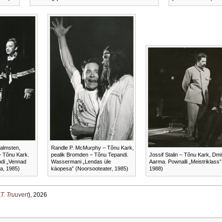
Malmsten,
Randle P. McMurphy – Tõnu Kark,
 Tõnu Kark.
pealik Bromden – Tõnu Tepandi.
Jossif Stalin – Tõnu Kark, Dmit
ndi „Vennad
Wassermani „Lendas üle
Aarma. Pownalli „Meistriklass”
a, 1985)
käopesa” (Noorsooteater, 1985)
1988)
(
T. Truuvert
), 2026