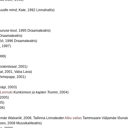
uudle mind, Kate
, 1992 Linnahallis)
uruse kool
, 1995 Draamateatris)
Draamateatris)
öö
, 1996 Draamateatris)
, 1997)
999)
potentsiaal
, 2001)
at
, 2001, Vaba Lava)
Rehepapp
, 2001)
mägi
, 2003)
Lennuki
Kunksmoor ja kapten Trumm
, 2004)
 2005)
05)
006)
mäe Wabariik
, 2008, Tallinna Linnateater
Albu vallas
Tammsaare Väljamäe lõunala
moes
, 2008 Muusikaliteatris)