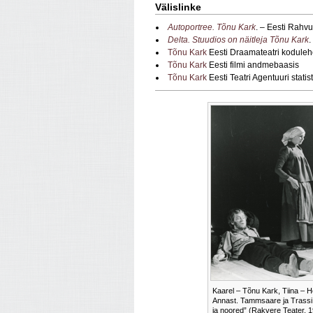
Välislinke
Autoportree. Tõnu Kark
. – Eesti Rahvu
Delta. Stuudios on näitleja Tõnu Kark
.
Tõnu Kark
Eesti Draamateatri koduleh
Tõnu Kark
Eesti filmi andmebaasis
Tõnu Kark
Eesti Teatri Agentuuri stat
Kaarel – Tõnu Kark, Tiina – H
Annast. Tammsaare ja Trassi
ja noored” (Rakvere Teater, 