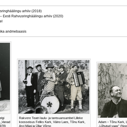
sringhäälingu arhiiv (2018)
 – Eesti Rahvusringhäälingu arhiiv (2020)
el
istika andmebaasis
elgi
Rakvere Teatri laulu- ja tantsuansambel Lilleke
 „Vanad
koosseisus Feliks Kark, Väino Laes, Tõnu Kark,
Adam – Tõnu Kark, Lic
1978)
Arvi Mägi ja Üllar Võrno
„Lõhutud vaas” (Noo