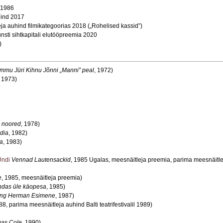
 1986
hind 2017
leja auhind filmikategoorias 2018 („Rohelised kassid”)
unsti sihtkapitali elutööpreemia 2020
)
mu Jüri Kihnu Jõnni „Manni” peal
, 1972)
, 1973)
 noored
, 1978)
ödia
, 1982)
a
, 1983)
Undi
Vennad Lautensackid
, 1985 Ugalas, meesnäitleja preemia, parima meesnäitle
e
, 1985, meesnäitleja preemia)
ndas üle käopesa
, 1985)
ing Herman Esimene
, 1987)
88, parima meesnäitleja auhind Balti teatrifestivalil 1989)
gas Cole
, 1990)