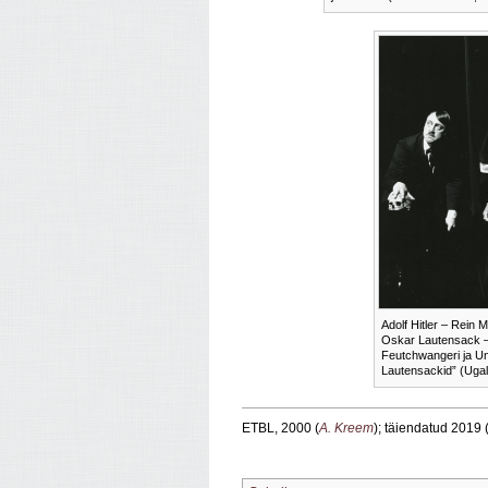
Adolf Hitler – Rein 
Oskar Lautensack –
Feutchwangeri ja U
Lautensackid” (Ugal
ETBL, 2000 (
A. Kreem
); täiendatud 2019 