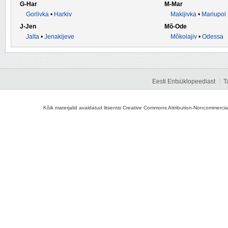
G-Har
M-Mar
Gorlivka
•
Harkiv
Makijivka
•
Mariupol
J-Jen
Mõ-Ode
Jalta
•
Jenakijeve
Mõkolajiv
•
Odessa
Eesti Entsüklopeediast
T
Kõik materjalid avaldatud litsentsi Creative Commons Attribution-Noncommercial-S