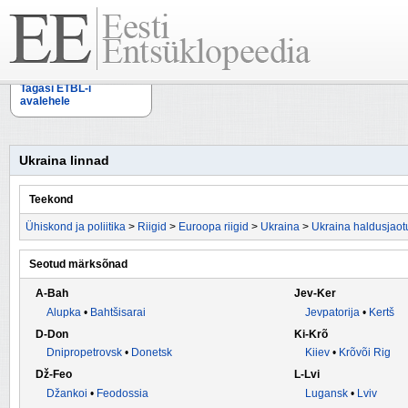
Tagasi ETBL-i
avalehele
Ukraina linnad
Teekond
Ühiskond ja poliitika
>
Riigid
>
Euroopa riigid
>
Ukraina
>
Ukraina haldusjaot
Seotud märksõnad
A-Bah
Jev-Ker
Alupka
•
Bahtšisarai
Jevpatorija
•
Kertš
D-Don
Ki-Krõ
Dnipropetrovsk
•
Donetsk
Kiiev
•
Krõvõi Rig
Dž-Feo
L-Lvi
Džankoi
•
Feodossia
Lugansk
•
Lviv