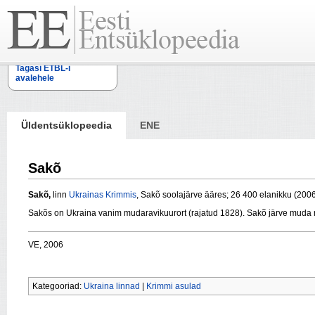
Tagasi ETBL-i
avalehele
Üldentsüklopeedia
ENE
Sakõ
Sakõ,
linn
Ukrainas
Krimmis
, Sakõ soolajärve ääres; 26 400 elanikku (2006
Sakõs on Ukraina vanim mudaravikuurort (rajatud 1828). Sakõ järve muda nin
VE, 2006
Kategooriad:
Ukraina linnad
|
Krimmi asulad