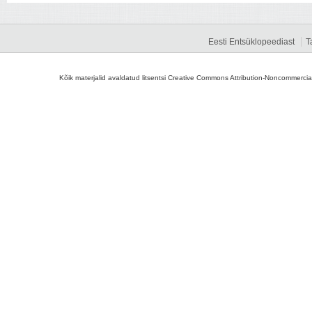
Eesti Entsüklopeediast
T
Kõik materjalid avaldatud litsentsi Creative Commons Attribution-Noncommercial-S