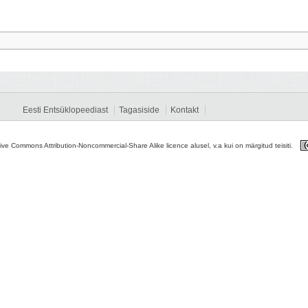
Eesti Entsüklopeediast
Tagasiside
Kontakt
tive Commons Attribution-Noncommercial-Share Alike licence alusel, v.a kui on märgitud teisiti.