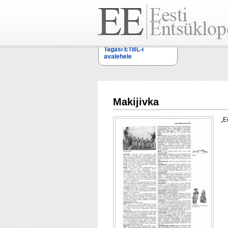
Tagasi ETBL-i
avalehele
Makijivka
„E