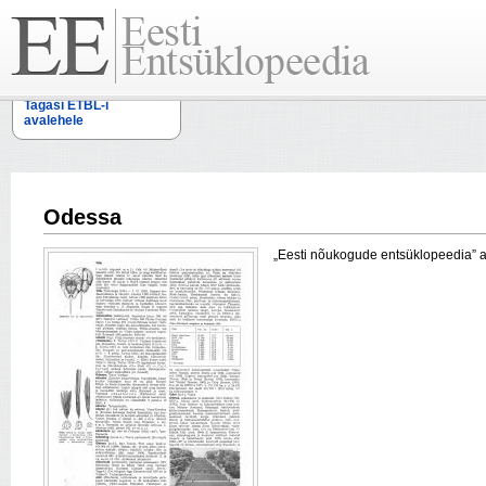
Tagasi ETBL-i
avalehele
Odessa
„Eesti nõukogude entsüklopeedia” arti