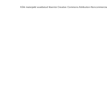
Kõik materjalid avaldatud litsentsi Creative Commons Attribution-Noncommercial-S