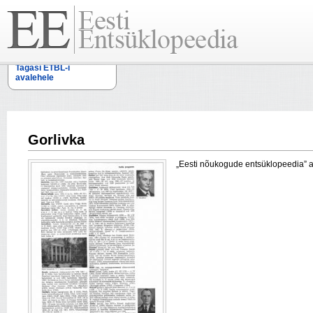
Tagasi ETBL-i
avalehele
Gorlivka
„Eesti nõukogude entsüklopeedia” arti