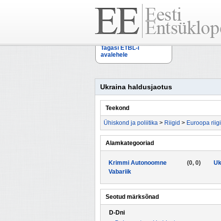
Tagasi ETBL-i
avalehele
Ukraina haldusjaotus
Teekond
Ühiskond ja poliitika
>
Riigid
>
Euroopa riig
Alamkategooriad
Krimmi Autonoomne
(0, 0)
Uk
Vabariik
Seotud märksõnad
D-Dni