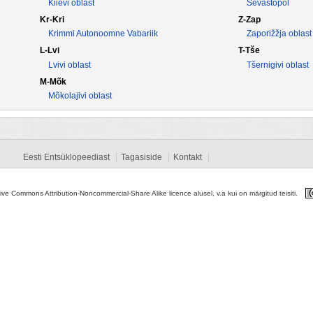
Kiievi oblast
Sevastopol
Kr-Kri
Z-Zap
Krimmi Autonoomne Vabariik
Zaporižžja oblast
L-Lvi
T-Tše
Lvivi oblast
Tšernigivi oblast
M-Mõk
Mõkolajivi oblast
Eesti Entsüklopeediast
Tagasiside
Kontakt
tive Commons Attribution-Noncommercial-Share Alike licence alusel, v.a kui on märgitud teisiti.