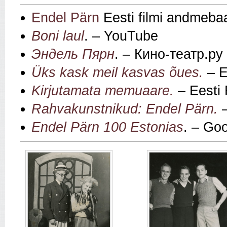
Endel Pärn
Eesti filmi andmeba
Boni laul
. – YouTube
Эндель Пярн
. – Кино-театр.ру
Üks kask meil kasvas õues.
– E
Kirjutamata memuaare
.
– Eesti
Rahvakunstnikud: Endel Pärn.
–
Endel Pärn 100 Estonias
. – Go