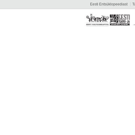
Eesti Entsüklopeediast
T