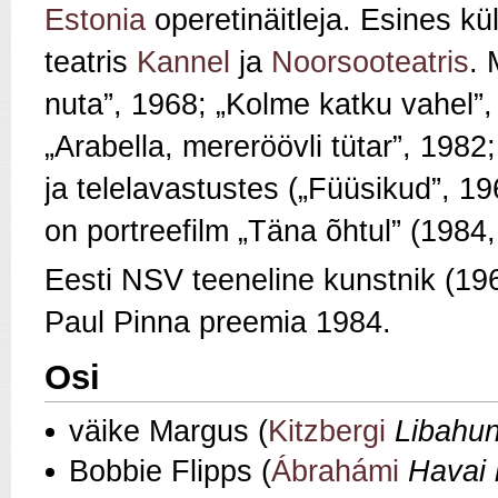
Estonia
operetinäitleja. Esines kü
teatris
Kannel
ja
Noorsooteatris
. 
nuta”, 1968; „Kolme katku vahel”
„Arabella, mereröövli tütar”, 198
ja telelavastustes („Füüsikud”, 19
on portreefilm „Täna õhtul” (1984, 
Eesti NSV teeneline kunstnik (19
Paul Pinna preemia 1984.
Osi
väike Margus (
Kitzbergi
Libahun
Bobbie Flipps (
Ábrahámi
Havai l