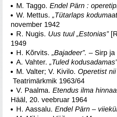
M. Taggo.
Endel Pärn : opereti
W. Mettus.
„Tütarlaps kodumaat
november 1942
R. Nugis.
Uus tuul
„
Estonias
”
[R
1949
H. Kõrvits.
„Bajadeer”.
– Sirp ja
A. Vahter.
„
Tuled kodusadamas
M. Valter; V. Kivilo.
Operetist nii
Teatrimärkmik 1963/64
V. Paalma.
Etendus ilma hinnaa
Hääl, 20. veebruar 1964
H. Aassalu.
Endel Pärn – viiek