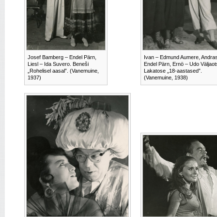
Josef Bamberg – Endel Pärn,
Ivan – Edmund Aumere, Andra
Liesl – Ida Suvero. Beneši
Endel Pärn, Ernö – Udo Väljaot
„Rohelisel aasal”. (Vanemuine,
Lakatose „18-aastased”.
1937)
(Vanemuine, 1938)