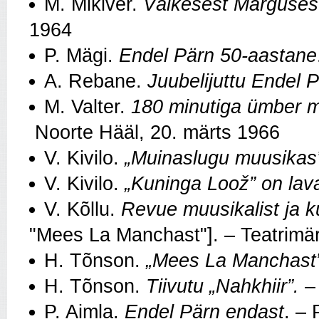
M. Mikiver.
Väikesest Margusest
1964
P. Mägi.
Endel Pärn 50-aastane
A. Rebane.
Juubelijuttu Endel 
M. Valter.
180 minutiga ümber 
Noorte Hääl, 20. märts 1966
V. Kivilo.
„Muinaslugu muusikas
V. Kivilo.
„
Kuninga Loož
”
on lav
V. Kõllu.
Revue muusikalist ja k
"Mees La Manchast"]. – Teatrimä
H. Tõnson.
„Mees La Manchast”
H. Tõnson.
Tiivutu „Nahkhiir”.
– 
P. Aimla.
Endel Pärn endast
. – 