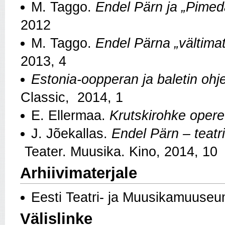
M. Taggo.
Endel Pärn ja
„
Pimed
2012
M. Taggo.
Endel Pärna
„
vältima
2013, 4
Estonia-oopperan ja baletin ohj
Classic, 2014, 1
E. Ellermaa.
Krutskirohke opere
J. Jõekallas.
Endel Pärn – teatr
Teater. Muusika. Kino, 2014, 10
Arhiivimaterjale
Eesti Teatri- ja Muusikamuuseu
Välislinke