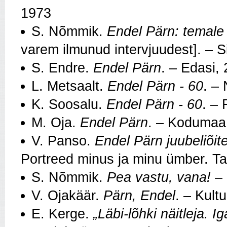
1973
S. Nõmmik.
Endel Pärn: temale 
varem ilmunud intervjuudest]. – Si
S. Endre.
Endel Pärn
. – Edasi, 
L. Metsaalt.
Endel Pärn - 60
. – 
K. Soosalu.
Endel Pärn - 60
. – 
M. Oja.
Endel Pärn
. – Kodumaa,
V. Panso.
Endel Pärn juubeliõit
Portreed minus ja minu ümber. Ta
S. Nõmmik.
Pea vastu, vana!
– 
V. Ojakäär.
Pärn, Endel
. – Kult
E. Kerge.
„Läbi-lõhki näitleja. Iga