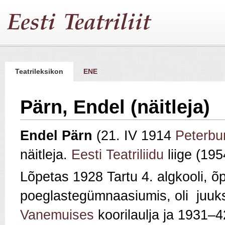
Teatrileksikon
ENE
Pärn, Endel (näitleja)
Endel Pärn
(21. IV 1914
Peterbur
näitleja.
Eesti Teatriliidu
liige (195
Lõpetas 1928 Tartu 4. algkooli, õ
poeglastegümnaasiumis, oli juuks
Vanemuises
koorilaulja ja 1931–4