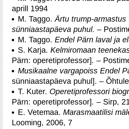
aprill 1994
M. Taggo.
Ärtu trump-armastus 
sünniaastapäeva puhul.
– Postime
M. Taggo.
Endel Pärn laval ja el
S. Karja.
Kelmiromaan teenekast
Pärn: operetiprofessor]
.
– Postime
Musikaalne vargapoiss Endel P
sünniaastapäeva puhul].
– Õhtule
T. Kuter.
Operetiprofessori biogr
Pärn: operetiprofessor]
.
– Sirp, 2
E. Vetemaa.
Marasmaatilisi mäl
Looming, 2006, 7