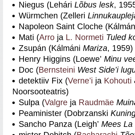
Niegus (Lehári
Lõbus lesk
, 195
Würmchen (Zelleri
Linnukauplej
Napoleon Saint Cloche (Kálmá
Mati (
Arro
ja
L. Normeti
Tuled 
Zsupán (Kálmáni
Mariza
, 1959)
Henry Higgins (Loewe’
Minu vee
Doc (
Bernsteini
West Side’i lug
detektiiv Fix (
Verne’i
ja
Kohouti
Noorsooteatris)
Sulpa (
Valgre
ja
Raudmäe
Muin
Peaminister (Dobrzanski
Kuning
Sancho Panza (Leigh’
Mees La