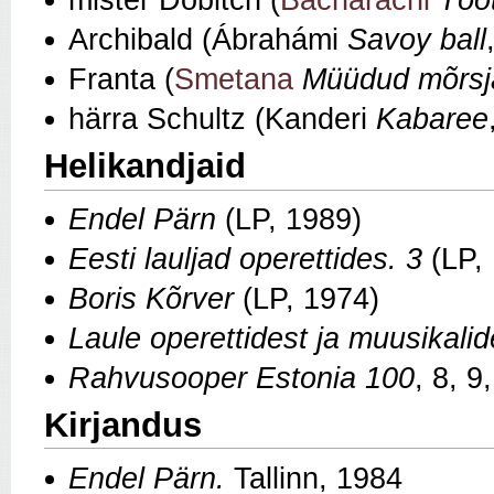
mister Dobitch (
Bacharachi
Tõot
Archibald (Ábrahámi
Savoy ball
Franta (
Smetana
Müüdud mõrsj
härra Schultz (Kanderi
Kabaree
Helikandjaid
Endel Pärn
(LP, 1989)
Eesti lauljad operettides. 3
(LP,
Boris Kõrver
(LP, 1974)
Laule operettidest ja muusikalid
Rahvusooper Estonia 100
, 8, 9
Kirjandus
Endel Pärn.
Tallinn, 1984