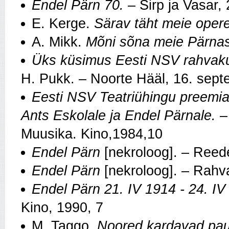
Endel Pärn 70.
– Sirp ja Vasar, 
E. Kerge.
Särav täht meie opere
A. Mikk.
Mõni sõna meie Pärnas
Üks küsimus Eesti NSV rahvaku
H. Pukk. – Noorte Hääl, 16. sep
Eesti NSV Teatriühingu preemi
Ants Eskolale ja Endel Pärnale.
– 
Muusika. Kino,1984,10
Endel Pärn
[nekroloog]. – Reede
Endel Pärn
[nekroloog]. – Rahva
Endel Pärn 21. IV 1914 - 24. I
Kino, 1990, 7
M. Taggo.
Noored kardavad paus