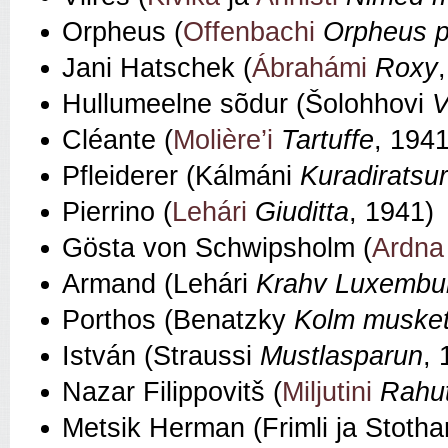
Orpheus (
Offenbachi
Orpheus 
Jani Hatschek (
Ábrahámi
Roxy
Hullumeelne sõdur (Šolohhovi
V
Cléante (
Molière’i
Tartuffe
, 1941
Pfleiderer (Kálmáni
Kuradiratsur
Pierrino (
Lehári
Giuditta
, 1941)
Gösta von Schwipsholm (
Ardna
Armand (Lehári
Krahv Luxembu
Porthos (Benatzky
Kolm musket
István (Straussi
Mustlasparun
, 
Nazar Filippovitš (
Miljutini
Rahu
Metsik Herman (Frimli ja Stotha