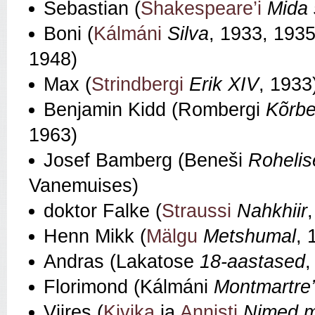
Sebastian (
Shakespeare’i
Mida 
Boni (
Kálmáni
Silva
, 1933, 1935
1948)
Max (
Strindbergi
Erik XIV
, 1933
Benjamin Kidd (Rombergi
Kõrbe
1963)
Josef Bamberg (Beneši
Rohelis
Vanemuises)
doktor Falke (
Straussi
Nahkhiir
Henn Mikk (
Mälgu
Metshumal
, 
Andras (Lakatose
18-aastased
,
Florimond (Kálmáni
Montmartre’
Viires (
Kivika
ja
Annisti
Nimed m