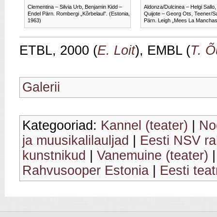
Clementina – Silvia Urb, Benjamin Kidd –
Aldonza/Dulcinea – Helgi Sallo
Endel Pärn. Rombergi „Kõrbelaul”. (Estonia,
Quijote – Georg Ots, Teener/
1963)
Pärn. Leigh „Mees La Manchast
ETBL, 2000 (
E. Loit
), EMBL (
T. Õ
Galerii
Kategooriad:
Kannel (teater)
|
No
ja muusikalilauljad
|
Eesti NSV r
kunstnikud
|
Vanemuine (teater)
Rahvusooper Estonia
|
Eesti teat