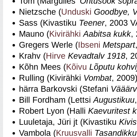
Tom (Margulies’
Õhtusöök sõpr
Nietzsche (
Unduski
Goodbye, V
Sass (Kivastiku
Teener
, 2003 V
Mauno (
Kivirähki
Aabitsa kukk
,
Gregers Werle (
Ibseni
Metspart
Krahv (
Hirve
Kevadtalv 1918
, 2
Kõhn Mees (
Kõivu
Lõputu kohv
Rulling (Kivirähki
Vombat
, 2009
härra Barkovski (Stefani
Vääärv
Bill Fordham (Lettsi
Augustikuu
Robert Lyon (Halli
Kaevuritest 
Luuletaja, Jüri jt (Kivastiku
Kivis
Vambola (
Kruusvalli
Tasandikku