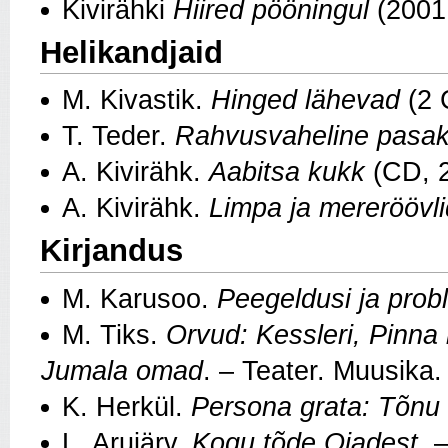
Kivirähki
Hiired pööningul
(2001
Helikandjaid
M. Kivastik.
Hinged lähevad
(2 
T. Teder.
Rahvusvaheline pasak
A. Kivirähk.
Aabitsa kukk
(CD, 
A. Kivirähk.
Limpa ja mereröövli
Kirjandus
M. Karusoo.
Peegeldusi ja pro
M. Tiks.
Orvud: Kessleri, Pinna 
Jumala omad
. – Teater. Muusika.
K. Herkül.
Persona grata: Tõnu
L. Arujärv.
Kogu tõde Ojadest.
–