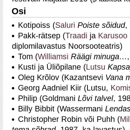
Osi
Kotipoiss (
Saluri
Poiste sõidud
,
Pakk‑rätsep (
Traadi
ja
Karusoo
diplomilavastus Noorsooteatris)
Tom (
Williamsi
Räägi minuga…
Kusti ja Üliõpilane (
Lutsu
Kapsa
Oleg Krõlov (Kazantsevi
Vana 
Georg Aadniel Kiir (Lutsu,
Komi
Philip (Goldmani
Lõvi talvel
, 19
Billy Bibbit (Wassermani
Lendas
Christopher Robin või Puhh (
Mil
tema sõbrad
, 1987, ka lavastus)