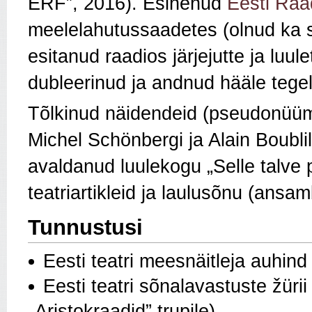
ERF”, 2016). Esinenud
Eesti Raa
meelelahutussaadetes (olnud ka st
esitanud raadios järjejutte ja luul
dubleerinud ja andnud hääle tegel
Tõlkinud näidendeid (pseudonüüm
Michel Schönbergi ja Alain Boublil
avaldanud luulekogu „Selle talve 
teatriartikleid ja laulusõnu (ansa
Tunnustusi
Eesti teatri meesnäitleja auhin
Eesti teatri sõnalavastuste žüri
„Aristokraadid” trupile)