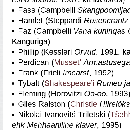
Fass (Campbelli
Skangpoomija
Hamlet (Stoppardi
Rosencrantz 
Faz (Campbelli
Vana kuningas 
Kanguriga)
Phillip (Kessleri
Orvud
, 1991, ka
Perdican (
Musset’
Armastusega e
Frank (Frieli
Imearst
, 1992)
Tybalt (
Shakespeare’i
Romeo ja
Fleming (Horovitzi
Öö-öö
, 1993
Giles Ralston (
Christie
Hiirelõks
Nikolai Ivanovitš Triletski (
Tšeh
ehk Mehhaaniline klaver
, 1995)