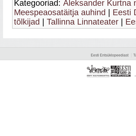
Kategooriad:
Aleksander Kurtna n
Meespeaosatäitja auhind
|
Eesti
tõlkijad
|
Tallinna Linnateater
|
Ees
Eesti Entsüklopeediast
T