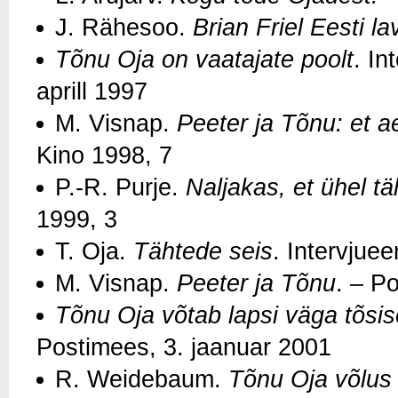
J. Rähesoo.
Brian Friel Eesti la
Tõnu Oja on vaatajate poolt
. In
aprill 1997
M. Visnap.
Peeter ja Tõnu: et a
Kino 1998, 7
P.-R. Purje.
Naljakas, et ühel tä
1999, 3
T. Oja.
Tähtede seis
. Intervjuee
M. Visnap.
Peeter ja Tõnu
. – P
Tõnu Oja võtab lapsi väga tõsis
Postimees, 3. jaanuar 2001
R. Weidebaum.
Tõnu Oja võlus 