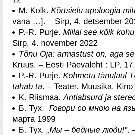
M. Kolk.
Kõrtsielu apoloogia mi
vana …]. – Sirp, 4. detsember 20
P.-R. Purje.
Millal see kõik ko
Sirp, 4. november 2022
Tõnu Oja: armastust on, aga sed
Kruus. – Eesti Päevaleht : LP, 17
P.-R. Purje.
Kohmetu tänulaul T
tahab ta
. – Teater. Muusika. Kino
K. Riismaa.
Antiabsurd ja stere
Б. Тух.
Говори со мною на я
марта 1999
Б. Тух.
„Мы – бедные люди!”
. 