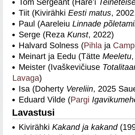
Tom Sergeant (Hare’i
Teineteis
Tiit (Kivirähki
Eesti matus
, 2002
Paul (Aareleiu
Linnade põletam
Serge (Reza
Kunst
, 2022)
Halvard Solness (
Pihla
ja
Campb
Meinart ja Eedu (Tätte
Meeletu
Meister (Ivaškevičiuse
Totalita
Lavaga
)
Isa (Doherty
Vereliin
, 2025 Saue
Eduard Vilde (
Pargi
Igavikumeh
Lavastusi
Kivirähki
Kakand ja kakand
(199