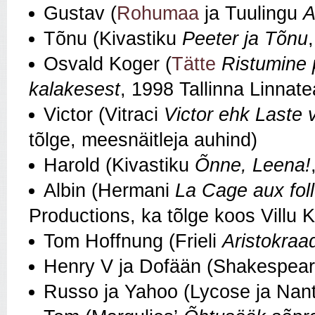
Gustav (
Rohumaa
ja Tuulingu
A
Tõnu (Kivastiku
Peeter ja Tõnu
Osvald Koger (
Tätte
Ristumine 
kalakesest
, 1998 Tallinna Linnate
Victor (Vitraci
Victor ehk Laste 
tõlge, meesnäitleja auhind)
Harold (Kivastiku
Õnne, Leena!
Albin (Hermani
La Cage aux fol
Productions, ka tõlge koos Villu 
Tom Hoffnung (Frieli
Aristokraa
Henry V ja Dofään (Shakespear
Russo ja Yahoo (Lycose ja Na