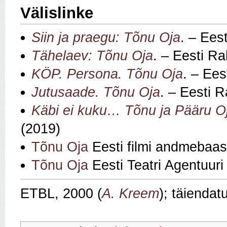
Välislinke
Siin ja praegu: Tõnu Oja
. – Ees
Tähelaev: Tõnu Oja
. – Eesti Ra
KÖP. Persona. Tõnu Oja
. – Ees
Jutusaade. Tõnu Oja
. – Eesti 
Käbi ei kuku… Tõnu ja Pääru O
(2019)
Tõnu Oja
Eesti filmi andmebaas
Tõnu Oja
Eesti Teatri Agentuuri
ETBL, 2000 (
A. Kreem
); täiendat