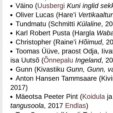
Väino (
Uusbergi
Kuni inglid se
Oliver Lucas (Hare’i
Vertikaaltu
Tundmatu (Schmitti
Külaline
, 2
Karl Robert Pusta (Hargla
Waba
Christopher (Raine’i
Hõimud
, 2
Toomas Üüve, praost Odja, Iivan
isa Uutsõ (
Õnnepalu
Ingeland
, 2
Gunn (Kivastiku
Gunn, Gunn, 
Anton Hansen Tammsaare (Kivi
2017)
Mäeotsa Peeter Pint (
Koidula
j
tangusoola
, 2017
Endlas
)