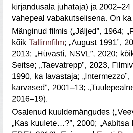
kirjandusala juhataja) ja 2002–24
vahepeal vabakutselisena. On ka
Mänginud filmis („Jäljed”, 1964; „
kõik
Tallinnfilm
; „August 1991”, 2
2013; „Hüvasti, NSVL”, 2020; kõ
Seitse; „Taevatrepp”, 2023, Filmiva
1990, ka lavastaja; „Intermezzo”,
karvased”, 2001–13; „Tuulepeal
2016–19).
Osalenud kuuldemängudes („Veev
„Kas kuulete…?”, 2000; „Aabitsa k