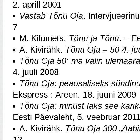
2. aprill 2001
Vastab Tõnu Oja
. Intervjueerin
7
M. Kilumets.
Tõnu ja Tõnu
. – E
A. Kivirähk.
Tõnu Oja – 50 4. juu
Tõnu Oja 50: ma valin ülemäär
4. juuli 2008
Tõnu Oja: peaosaliseks sündin
Ekspress : Areen, 18. juuni 2009
Tõnu Oja: minust läks see kar
Eesti Päevaleht, 5. veebruar 201
A. Kivirähk.
Tõnu Oja 300 „Aabi
12