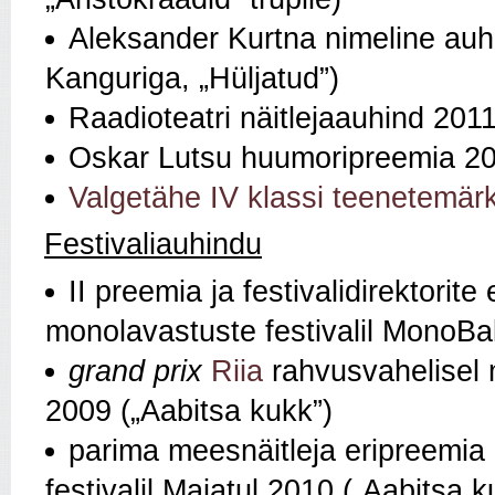
Aleksander Kurtna nimeline auh
Kanguriga, „Hüljatud”)
Raadioteatri näitlejaauhind 201
Oskar Lutsu huumoripreemia 2
Valgetähe IV klassi teenetemär
Festivaliauhindu
II preemia ja festivalidirektorit
monolavastuste festivalil MonoBal
grand prix
Riia
rahvusvahelisel 
2009 („Aabitsa kukk”)
parima meesnäitleja eripreemia 
festivalil Majatul 2010 („Aabitsa k