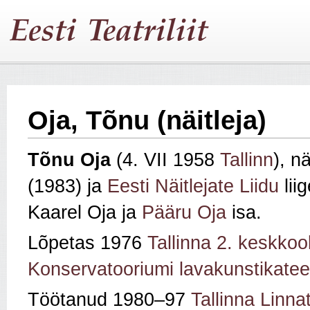
Oja, Tõnu (näitleja)
Tõnu
Oja
(4. VII 1958
Tallinn
), nä
(1983) ja
Eesti Näitlejate Liidu
lii
Kaarel Oja ja
Pääru Oja
isa.
Lõpetas 1976
Tallinna 2. keskkool
Konservatooriumi lavakunstikatee
Töötanud 1980–97
Tallinna Linna