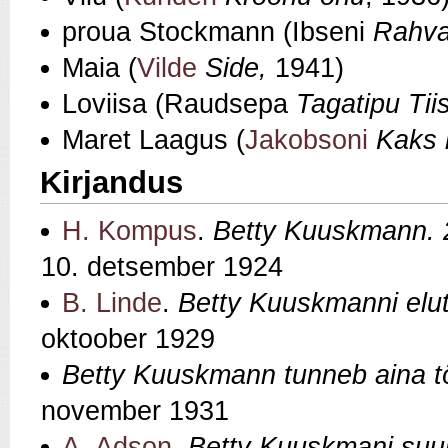
proua Stockmann (Ibseni
Rahva
Maia (
Vilde
Side,
1941)
Loviisa (Raudsepa
Tagatipu Ti
Maret Laagus (
Jakobsoni
Kaks l
Kirjandus
H. Kompus
.
Betty Kuuskmann. 2
10. detsember 1924
B. Linde
.
Betty Kuuskmanni elut
oktoober 1929
Betty Kuuskmann tunneb aina t
november 1931
A. Adson
.
Betty Kuuskmani suur