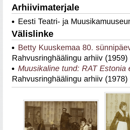
Arhiivimaterjale
Eesti Teatri- ja Muusikamuuseu
Välislinke
Betty Kuuskemaa 80. sünnipäe
Rahvusringhäälingu arhiiv (1959)
Muusikaline tund: RAT Estonia e
Rahvusringhäälingu arhiiv (1978)