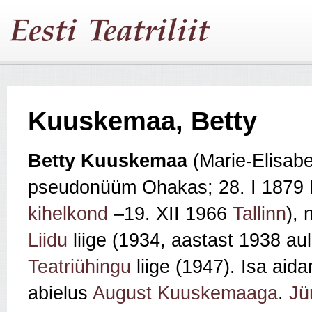
Kuuskemaa, Betty
Betty
Kuuskemaa
(Marie-Elisabe
pseudonüüm Ohakas; 28. I 1879
kihelkond
–19. XII 1966
Tallinn
), 
Liidu
liige (1934, aastast 1938 aul
Teatriühingu
liige (1947). Isa aid
abielus
August Kuuskemaaga
.
Jü