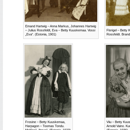
Emand Hartwig – Anna Markus, Johannes Hartwig
– Julius Rossfeldt, Eva – Betty Kuuskemaa. Vossi
Florigel – Betty
„Eva“. (Estonia, 1901)
Rossfeldt. Brand
Frosine – Betty Kuuskemaa,
Viiu – Betty Kuu
Harpagon – Toomas Tondu.
Arnold Vaino. Ku
Molière’i „Ihnus“. (Estonia, 1923)
(Estonia, 1936)