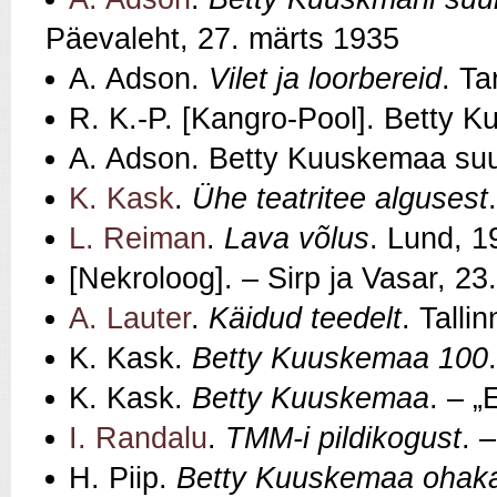
Päevaleht, 27. märts 1935
A. Adson.
Vilet ja loorbereid
. Ta
R. K.-P. [Kangro-Pool]. Betty K
A. Adson. Betty Kuuskemaa suur
K. Kask
.
Ühe teatritee algusest
L. Reiman
.
Lava võlus
. Lund, 1
[Nekroloog]. – Sirp ja Vasar, 2
A. Lauter
.
Käidud teedelt
. Talli
K. Kask.
Betty Kuuskemaa 100
K. Kask.
Betty Kuuskemaa
. – „
I. Randalu
.
TMM-i pildikogust
. 
H. Piip.
Betty Kuuskemaa ohakad