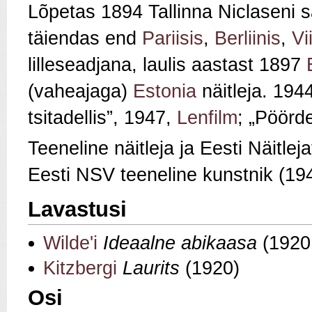
Lõpetas 1894 Tallinna Niclaseni s
täiendas end
Pariisis
,
Berliinis
,
Vi
lilleseadjana, laulis aastast 1897
(vaheajaga)
Estonia
näitleja. 19
tsitadellis”, 1947,
Lenfilm
; „Pöörd
Teeneline näitleja ja Eesti Näitle
Eesti NSV teeneline kunstnik (19
Lavastusi
Wilde'i
Ideaalne abikaasa
(1920
Kitzbergi
Laurits
(1920)
Osi