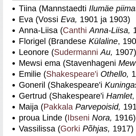
Tiina (Mannstaedti
Ilumäe piima
Eva (Vossi
Eva,
1901 ja 1903)
Anna-Liisa (
Canthi
Anna-Liisa,
Florigel (Brandese
Külaline
, 19
Leonore (
Sudermanni
Au,
1907
Mewsi ema (Stavenhageni
Mew
Emilie (
Shakespeare'i
Othello,
1
Goneril (Shakespeare'i
Kuninga
Gertrud (Shakespeare'i
Hamlet
Maija (
Pakkala
Parvepoisid,
191
proua Linde (
Ibseni
Nora,
1916)
Vassilissa (
Gorki
Põhjas,
1917)