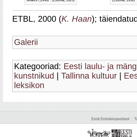
ETBL, 2000 (
K. Haan
); täiendatu
Galerii
Kategooriad:
Eesti laulu- ja mäng
kunstnikud
|
Tallinna kultuur
|
Ees
leksikon
Eesti Entsüklopeediast
T