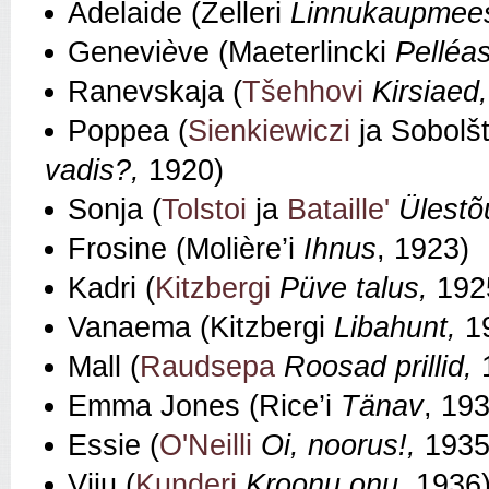
Adelaide (Zelleri
Linnukaupmee
Genevi
è
ve (Maeterlincki
Pell
é
as
Ranevskaja (
Tšehhovi
Kirsiaed
Poppea (
Sienkiewiczi
ja Sobolš
vadis?,
1920)
Sonja (
Tolstoi
ja
Bataille'
Ülest
Frosine (Molière’i
Ihnus
, 1923)
Kadri (
Kitzbergi
Püve talus,
192
Vanaema (Kitzbergi
Libahunt,
1
Mall (
Raudsepa
Roosad prillid,
Emma Jones (Rice’i
Tänav
, 19
Essie (
O'Neilli
Oi, noorus!,
1935
Viiu (
Kunderi
Kroonu onu
, 1936