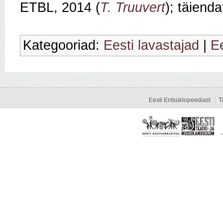
ETBL, 2014 (
T. Truuvert
); täiend
Kategooriad:
Eesti lavastajad
|
Ee
Eesti Entsüklopeediast
T