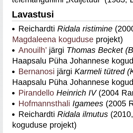
Lavastusi
Reichardti
Ridala ristimine
(200
Magdaleena koguduse
projekt)
Anouilh’
järgi
Thomas Becket
(
Haapsalu Püha Johannese kogud
Bernanosi
järgi
Karmeli tütred (
Haapsalu Püha Johannese kogudu
Pirandello
Heinrich IV
(2004 Ra
Hofmannsthali
Igamees
(2005 R
Reichardti
Ridala ilmutus
(2010,
koguduse projekt)