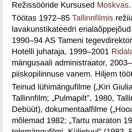
Režissööride Kursused
Moskvas
.
Töötas 1972–85
Tallinnfilmis
režii
lavakunstikateedri erialaõppejõud
1990–94 AS Tameni tegevdirekt
Hotelli juhataja, 1999–2001
Ridal
mängusaali administraator, 2003–
piiskopilinnuse vanem. Hiljem töö
Teinud lühimängufilme („Kiri Giul
Tallinnfilm; „Pulmapilt”, 1980, Tall
Debüüt), dokumentaalfilme („Hooaja
mõlemad 1982; „Tartu maraton 19
telemängufilmi „Küljetuul” (1983, E