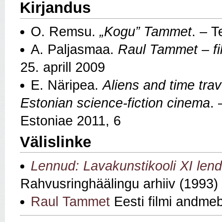
Kirjandus
O. Remsu.
„Kogu” Tammet
. – T
A. Paljasmaa.
Raul Tammet – fi
25. aprill 2009
E. Näripea.
Aliens and time trav
Estonian science-fiction cinema
.
Estoniae 2011, 6
Välislinke
Lennud: Lavakunstikooli XI len
Rahvusringhäälingu arhiiv (1993)
Raul Tammet
Eesti filmi andme