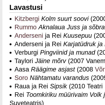
Lavastusi
Kitzbergi
Kolm suurt soovi
(200
Rummo
Aknalaua Juss ja sõbr
Anderseni
ja Rei
Kuusepuu
(20
Anderseni ja Rei
Karjatüdruk ja
Verburgi
Pingviinid ja munad
(20
Taylori
Jäine mõrv
(2007 Vanem
Aasa
Räägime asjast
(2008
Võr
Soro
Nähtamatu varandus
(200
Raua ja Rei
Sipsik
(2010 Teatri
Rei
Toomkiriku müürivaim Volk ja
Suveteatris)