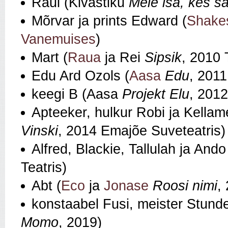
Raul (Kivastiku
Meie isa, kes s
Mõrvar ja prints Edward (
Shakes
Vanemuises
)
Mart (
Raua
ja Rei
Sipsik
, 2010 
Edu Ard Ozols (
Aasa
Edu
, 201
keegi B (Aasa
Projekt Elu
, 2012
Apteeker, hulkur Robi ja Kellam
Vinski
, 2014 Emajõe Suveteatris)
Alfred, Blackie, Tallulah ja And
Teatris)
Abt (
Eco
ja
Jonase
Roosi nimi
,
konstaabel Fusi, meister Stunde
Momo
, 2019)