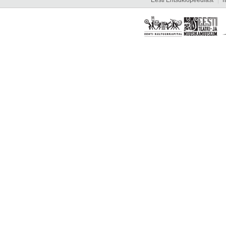
Eesti Entsüklopeediast
T