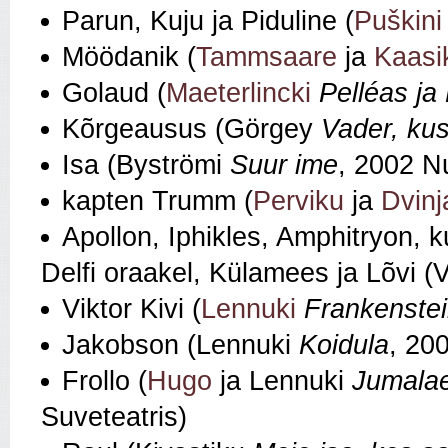
Parun, Kuju ja Piduline (
Puškini
Möödanik (
Tammsaare
ja
Kaasi
Golaud (
Maeterlincki
Pelléas ja
Kõrgeausus (Görgey
Vader, kus
Isa (Byströmi
Suur ime
, 2002 Nu
kapten Trumm (
Perviku
ja
Dvinj
Apollon, Iphikles, Amphitryon, k
Delfi oraakel, Külamees ja Lõvi (V
Viktor Kivi (
Lennuki
Frankenste
Jakobson (Lennuki
Koidula
, 20
Frollo (
Hugo
ja Lennuki
Jumalae
Suveteatris)