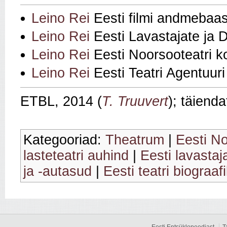
Leino Rei
Eesti filmi andmebaas
Leino Rei
Eesti Lavastajate ja 
Leino Rei
Eesti Noorsooteatri k
Leino Rei
Eesti Teatri Agentuuri
ETBL, 2014 (
T. Truuvert
); täiend
Kategooriad:
Theatrum
|
Eesti N
lasteteatri auhind
|
Eesti lavastaj
ja -autasud
|
Eesti teatri biograaf