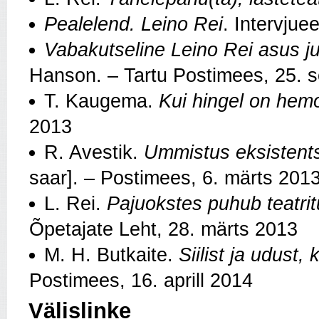
Pealelend. Leino Rei
. Intervjue
Vabakutseline Leino Rei asus ju
Hanson. – Tartu Postimees, 25. 
T. Kaugema.
Kui hingel on hemo
2013
R. Avestik.
Ummistus eksistents
saar]. – Postimees, 6. märts 201
L. Rei.
Pajuokstes puhub teatrit
Õpetajate Leht, 28. märts 2013
M. H. Butkaite.
Siilist ja udust,
Postimees, 16. aprill 2014
Välislinke