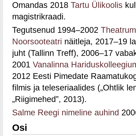
Omandas 2018
Tartu Ülikoolis
kul
magistrikraadi.
Tegutsenud 1994–2002
Theatrum
Noorsooteatri
näitleja, 2017–19 lav
juht (Tallinn Treff), 2006–17 vab
2001
Vanalinna Hariduskolleegiu
2012 Eesti Pimedate Raamatukog
filmis ja teleseriaalides („Ohtlik
„Riigimehed”, 2013).
Salme Reegi nimeline auhind
2006
Osi