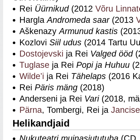
Rei
Üürnikud
(2012
Võru Linnat
Hargla
Andromeda saar
(2013
V
Aškenazy
Armunud kastis
(2013
Kozlovi
Siil udus
(2014 Tartu Uu
Dostojevski
ja Rei
Valged ööd
(
Tuglase
ja Rei
Popi ja Huhuu
(2
Wilde’i
ja Rei
Tähelaps
(2016 Ka
Rei
Päris mäng
(2018)
Anderseni ja Rei
Vari
(2018, män
Pärna
, Tombergi, Rei ja
Jancise
Helikandjaid
Nukuteatri muinasjututuba
(CD,