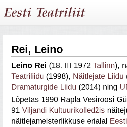
Rei, Leino
Leino Rei
(18. III 1972
Tallinn
), 
Teatriliidu
(1998),
Näitlejate Liidu
Dramaturgide Liidu
(2014) ning
U
Lõpetas 1990 Rapla Vesiroosi G
91
Viljandi Kultuurikolledžis
näitej
näitlejameisterlikkuse erialal
Eesti