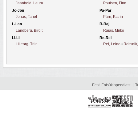
Jaanhold, Laura
Poulsen, Finn
Jo-Jon
Pä-Pär
Jonas, Tanel
Pärn, Katrin
L-Lan
R-Raj
Landberg, Birgit
Rajas, Mirko
Li-Lil
Re-Rei
Lilleorg, Triin
Rei, Leino
•
Reitsnik
Eesti Entsüklopeediast
T