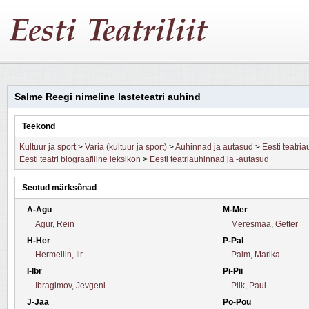
Salme Reegi nimeline lasteteatri auhind
Teekond
Kultuur ja sport
>
Varia (kultuur ja sport)
>
Auhinnad ja autasud
>
Eesti teatri
Eesti teatri biograafiline leksikon
>
Eesti teatriauhinnad ja -autasud
Seotud märksõnad
A-Agu
M-Mer
Agur, Rein
Meresmaa, Getter
H-Her
P-Pal
Hermeliin, Iir
Palm, Marika
I-Ibr
Pi-Pii
Ibragimov, Jevgeni
Piik, Paul
J-Jaa
Po-Pou