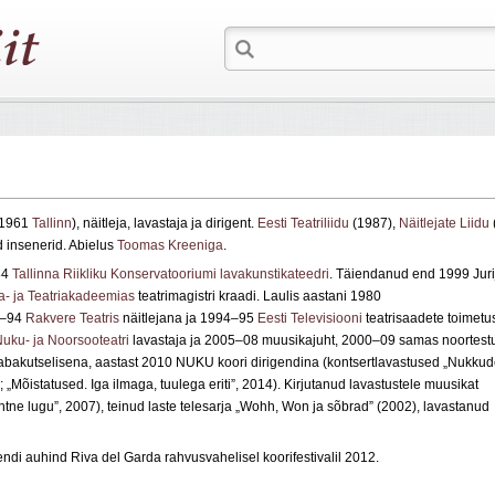
V 1961
Tallinn
), näitleja, lavastaja ja dirigent.
Eesti Teatriliidu
(1987),
Näitlejate Liidu
 insenerid. Abielus
Toomas Kreeniga
.
84
Tallinna Riikliku Konservatooriumi lavakunstikateedri
. Täiendanud end 1999 Juri
a- ja Teatriakadeemias
teatrimagistri kraadi. Laulis aastani 1980
4–94
Rakvere Teatris
näitlejana ja 1994–95
Eesti Televisiooni
teatrisaadete toimetu
Nuku- ja Noorsooteatri
lavastaja ja 2005–08 muusikajuht, 2000–09 samas noortest
vabakutselisena, aastast 2010 NUKU koori dirigendina (kontsertlavastused „Nukku
; „Mõistatused. Iga ilmaga, tuulega eriti”, 2014). Kirjutanud lavastustele muusikat
ihtne lugu”, 2007), teinud laste telesarja „Wohh, Won ja sõbrad” (2002), lavastanud
di auhind Riva del Garda rahvusvahelisel koorifestivalil 2012.