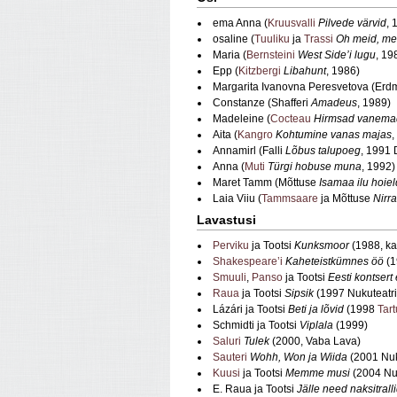
ema Anna (
Kruusvalli
Pilvede värvid
, 
osaline (
Tuuliku
ja
Trassi
Oh meid, mer
Maria (
Bernsteini
West Side’
i
lugu
, 19
Epp (
Kitzbergi
Libahunt
, 1986)
Margarita Ivanovna Peresvetova (Er
Constanze (Shafferi
Amadeus
, 1989)
Madeleine (
Cocteau
Hirmsad vanema
Aita (
Kangro
Kohtumine vanas majas
,
Annamirl (Falli
Lõbus talupoeg
, 1991 
Anna (
Muti
Türg
i
hobuse muna
, 1992)
Maret Tamm (Mõttuse
Isamaa ilu hoie
Laia Viiu (
Tammsaare
ja Mõttuse
Nirra
Lavastusi
Perviku
ja Tootsi
Kunksmoor
(1988, ka
Shakespeare’i
Kaheteistkümnes
öö
(1
Smuuli
,
Panso
ja Tootsi
Eesti kontsert
Raua
ja Tootsi
Sipsik
(1997 Nukuteatri
Lázári ja Tootsi
Beti ja lõvid
(1998
Tart
Schmidti ja Tootsi
Viplala
(1999)
Saluri
Tulek
(2000, Vaba Lava)
Sauteri
Wohh, Won ja Wiida
(2001 Nuk
Kuusi
ja Tootsi
Memme musi
(2004 Nuk
E. Raua ja Tootsi
Jälle need naksitrall