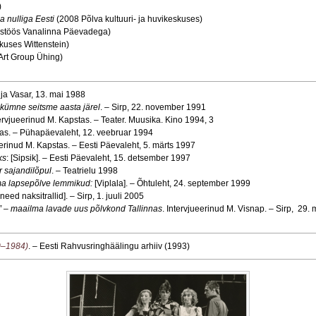
)
 nulliga Eesti
(2008 Põlva kultuuri- ja huvikeskuses)
ostöös Vanalinna Päevadega)
uses Wittenstein)
Art Group Ühing)
p ja Vasar, 13. mai 1988
kümne seitsme aasta järel
. – Sirp, 22. november 1991
ervjueerinud M. Kapstas. – Teater. Muusika. Kino 1994, 3
stas. – Pühapäevaleht, 12. veebruar 1994
eerinud M. Kapstas. – Eesti Päevaleht, 5. märts 1997
ks
: [Sipsik]. – Eesti Päevaleht, 15. detsember 1997
r sajandilõpul
. – Teatrielu 1998
ma lapsepõlve lemmikud:
[Viplala]. – Õhtuleht, 24. september 1999
e need naksitrallid]. – Sirp, 1. juuli 2005
ff” – maailma lavade uus põlvkond Tallinnas
. Intervjueerinud M. Visnap. – Sirp, 29.
0–1984)
. – Eesti Rahvusringhäälingu arhiiv (1993)