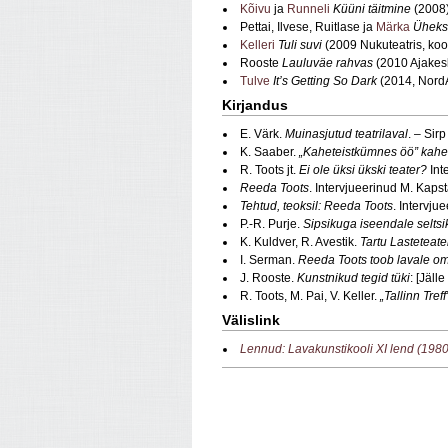
Kõivu
ja
Runneli
Küüni täitmine
(2008
Pettai, Ilvese, Ruitlase ja
Märka
Üheksa
Kelleri
Tuli suvi
(2009 Nukuteatris, ko
Rooste
Lauluväe rahvas
(2010 Ajakesk
Tulve
It’s Getting So Dark
(2014, Nord
Kirjandus
E. Värk.
Muinasjutud teatrilaval
. – Sir
K. Saaber.
„Kaheteistkümnes öö” kahe
R. Toots jt.
Ei ole üksi ükski teater?
Int
Reeda Toots
. Intervjueerinud M. Kap
Tehtud, teoksil: Reeda Toots
. Intervju
P.-R. Purje.
Sipsikuga iseendale seltsi
K. Kuldver, R. Avestik.
Tartu Lasteteate
I. Serman.
Reeda Toots toob lavale o
J. Rooste.
Kunstnikud tegid tüki
: [Jäll
R. Toots, M. Pai, V. Keller.
„Tallinn Tre
Välislink
Lennud: Lavakunstikooli XI lend (198