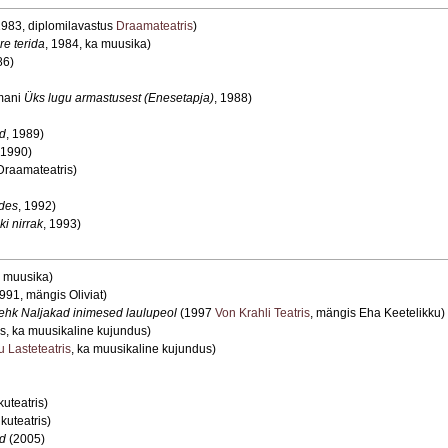
1983, diplomilavastus
Draamateatris
)
e terida
, 1984, ka muusika)
86)
dmani
Üks lugu armastusest (Enesetapja)
, 1988)
d
, 1989)
 1990)
Draamateatris)
ldes
, 1992)
ki nirrak
, 1993)
 muusika)
991, mängis Oliviat)
 ehk Naljakad inimesed laulupeol
(1997
Von Krahli Teatris
, mängis Eha Keetelikku)
s, ka muusikaline kujundus)
u Lasteteatris
, ka muusikaline kujundus)
uteatris)
uteatris)
id
(2005)