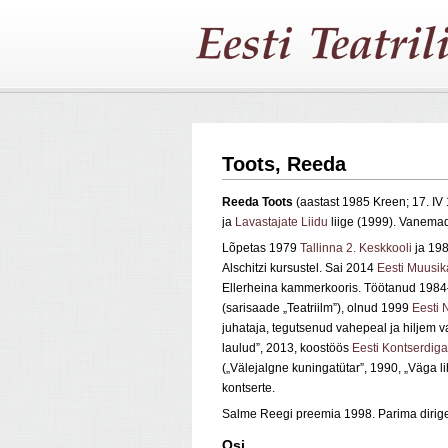
Toots, Reeda
Reeda Toots
(aastast 1985 Kreen; 17. I
ja
Lavastajate Liidu
liige (1999). Vanemad
Lõpetas 1979
Tallinna 2. Keskkooli
ja 19
Alschitzi kursustel. Sai 2014
Eesti Muusik
Ellerheina kammerkooris. Töötanud 198
(sarisaade „Teatriilm”), olnud 1999
Eesti 
juhataja, tegutsenud vahepeal ja hiljem 
laulud”, 2013, koostöös
Eesti Kontserdiga
(„Välejalgne kuningatütar”, 1990, „Väga l
kontserte.
Salme Reegi preemia 1998. Parima dirigen
Osi