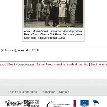
Anita – Marika Vernik, Bernardo – Arvi Mägi, Maria –
Reeda Toots, Chino – Erik Ruus. Bernsteini „West
Side’i lugu”. (Rakvere Teater, 1986)
 (
T. Truuvert
); täiendatud 2019
tasud
|
Eesti Noorsooteater
|
Salme Reegi nimeline lasteteatri auhind
|
Eesti lavast
Eesti Entsüklopeediast
Tagasiside
Kontakt