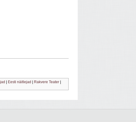
ajad
|
Eesti näitlejad
|
Rakvere Teater
|