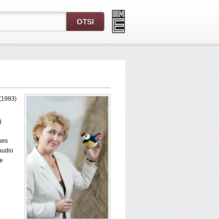
(1993)
j
ses
uudio
de