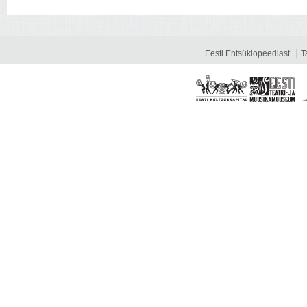
Eesti Entsüklopeediast
T