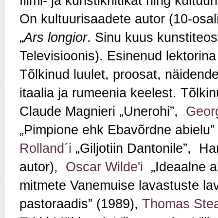
filmi- ja kunstikriitikat ning kultuu
On kultuurisaadete autor (10-osali
„
Ars longior
. Sinu kuus kunstiteo
Televisioonis). Esinenud lektorina
Tõlkinud luulet, proosat, näidende
itaalia ja rumeenia keelest. Tõlkin
Claude Magnieri „Unerohi”,
Georg
„Pimpione ehk Ebavõrdne abielu”
Rolland´i
„Giljotiin Dantonile”, Ha
autor),
Oscar Wilde'i
„Ideaalne ab
mitmete Vanemuise lavastuste lava
pastoraadis” (1989),
Thomas Stear