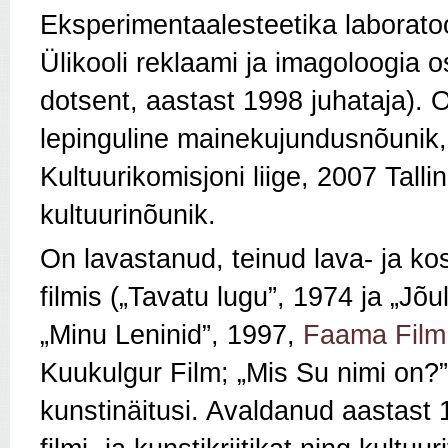
Eksperimentaalesteetika laboratoo
Ülikooli reklaami ja imagoloogia
dotsent, aastast 1998 juhataja). 
lepinguline mainekujundusnõunik, 
Kultuurikomisjoni liige, 2007 Tal
kultuurinõunik.
On lavastanud, teinud lava- ja ko
filmis („Tavatu lugu”, 1974 ja „J
„Minu Leninid”, 1997,
Faama Film
Kuukulgur Film; „Mis Su nimi on?
kunstinäitusi. Avaldanud aastast 1