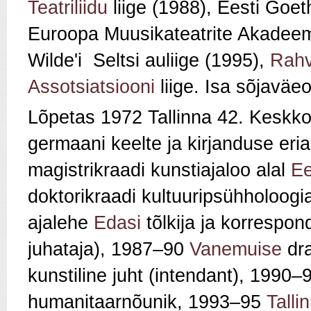
Teatriliidu
liige (1988), Eesti Goet
Euroopa Muusikateatrite Akadeemi
Wilde'i Seltsi auliige (1995),
Rahv
Assotsiatsiooni
liige. Isa sõjaväe
Lõpetas 1972 Tallinna 42. Keskko
germaani keelte ja kirjanduse eria
magistrikraadi kunstiajaloo alal
Ee
doktorikraadi kultuuripsühholoogi
ajalehe
Edasi
tõlkija ja korrespo
juhataja), 1987–90
Vanemuise
dra
kunstiline juht (intendant), 1990–
humanitaarnõunik, 1993–95
Talli