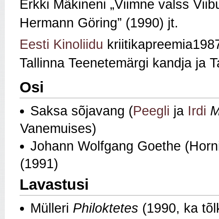
Erkki Mäkineni „Viimne valss Viib
Hermann Göring” (1990) jt.
Eesti Kinoliidu
kriitikapreemia1987
Tallinna Teenetemärgi kandja ja T
Osi
Saksa sõjavang (
Peegli
ja
Irdi
M
Vanemuises)
Johann Wolfgang Goethe (Horn
(1991)
Lavastusi
Mülleri
Philoktetes
(1990, ka tõl