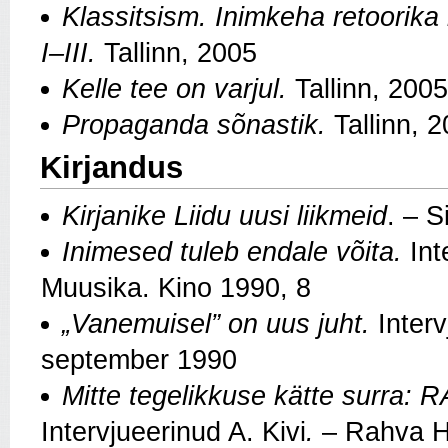
Klassitsism. Inimkeha retoorika 
I–III.
Tallinn, 2005
Kelle tee on varjul.
Tallinn, 2005
Propaganda sõnastik.
Tallinn, 
Kirjandus
Kirjanike Liidu uusi liikmeid
. – S
Inimesed tuleb endale võita.
Int
Muusika. Kino 1990, 8
„Vanemuisel” on uus juht.
Inter
september 1990
Mitte tegelikkuse kätte surra: 
Intervjueerinud A. Kivi
.
– Rahva Hä