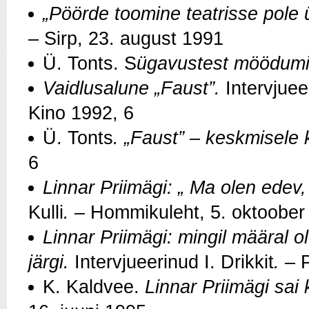
„Pöörde toomine teatrisse pole
– Sirp, 23. august 1991
Ü. Tonts. S
ügavustest möödumi
Vaidlusalune „Faust”.
Intervjuee
Kino 1992, 6
Ü. Tonts
. „Faust”
–
keskmisele 
6
Linnar Priimägi: „ Ma olen edev, 
Kulli
.
– Hommikuleht, 5. oktoober
Linnar Priimägi: mingil määral
järgi.
Intervjueerinud I. Drikkit
.
– 
K. Kaldvee.
Linnar Priimägi sai