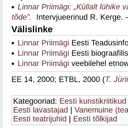
Linnar Priimägi: „Küllalt lühike v
tõde”.
Intervjueerinud R. Kerge. –
Välislinke
Linnar Priimägi
Eesti Teadusinf
Linnar Priimägi
Eesti biograafil
Linnar Priimägi
veebilehel
etno
EE 14, 2000; ETBL, 2000 (
T. Jür
Kategooriad:
Eesti kunstikriitikud
Eesti lavastajad
|
Vanemuine (tea
Eesti teatrijuhid
|
Eesti tõlkijad