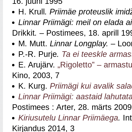
16. juuni 1995
H. Krull
. Priimäe proteuslik imid
Linnar Priimägi: meil on elada a
Drikkit
.
– Postimees, 18. aprill 19
M. Mutt.
Linnar Longplay.
– Loo
P.-R. Purje
.
Ta ei teeskle armast
E. Arujärv.
„Rigoletto” – armast
Kino, 2003, 7
K. Kurg.
Priimägi kui avalik sal
Linnar Priimägi: aastaid lahutat
Postimees : Arter, 28. märts 2009
Kiriusutelu Linnar Priimäega
.
Int
Kirjandus 2014, 3