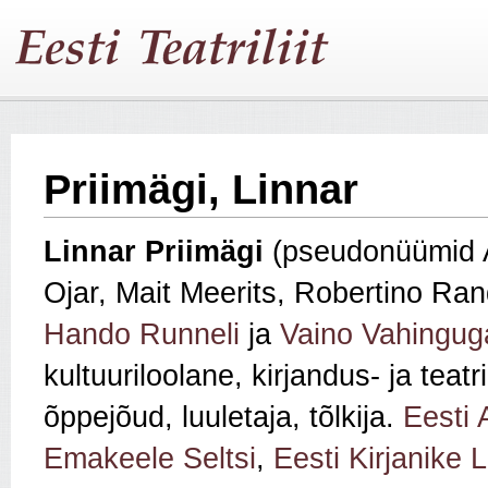
Priimägi, Linnar
Linnar Priimägi
(pseudonüümid 
Ojar, Mait Meerits, Robertino Ra
Hando Runneli
ja
Vaino Vahingug
kultuuriloolane, kirjandus‑ ja teatri
õppejõud, luuletaja, tõlkija.
Eesti 
Emakeele Seltsi
,
Eesti Kirjanike L