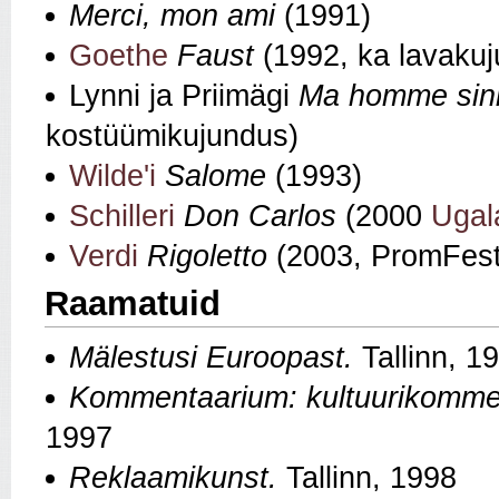
Merci, mon ami
(1991)
Goethe
Faust
(1992, ka lavaku
Lynni ja Priimägi
Ma homme sini
kostüümikujundus)
Wilde'i
Salome
(1993)
Schilleri
Don Carlos
(2000
Ugal
Verdi
Rigoletto
(2003, PromFest
Raamatuid
Mälestusi Euroopast.
Tallinn, 1
Kommentaarium: kultuurikomme
1997
Reklaamikunst.
Tallinn, 1998