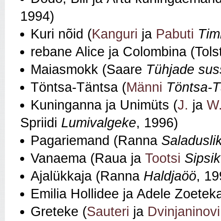
1994)
Kuri nõid (
Kanguri
ja
Pabuti
Tim
rebane Alice ja Colombina (Tols
Maiasmokk (Saare
Tühjade sus
Töntsa‑Täntsa (
Männi
Töntsa‑T
Kuninganna ja Unimüts (
J.
ja
W.
Spriidi
Lumivalgeke
, 1996)
Pagariemand (Ranna
Saladuslik
Vanaema (Raua ja
Tootsi
Sipsik
Ajalükkaja (Ranna
Haldjaöö
, 19
Emilia Hollidee ja Adele Zoetek
Greteke (
Sauteri
ja
Dvinjaninovi