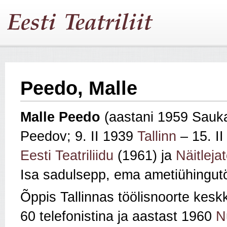
Peedo, Malle
Malle Peedo
(aastani 1959 Sauk
Peedov; 9. II 1939
Tallinn
– 15. II 
Eesti Teatriliidu
(1961) ja
Näitlejat
Isa sadulsepp, ema ametiühingutö
Õppis Tallinnas töölisnoorte kesk
60 telefonistina ja aastast 1960
N