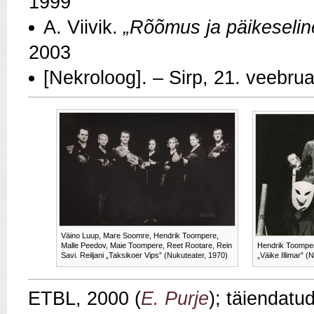
1999
A. Viivik.
„Rõõmus ja päikeselin
2003
[Nekroloog]. – Sirp, 21. veebru
Väino Luup, Mare Soomre, Hendrik Toompere,
Malle Peedov, Maie Toompere, Reet Rootare, Rein
Hendrik Toompere
Savi. Reiljani „Taksikoer Vips” (Nukuteater, 1970)
„Väike Illimar” (
ETBL, 2000 (
E. Purje
); täiendatu