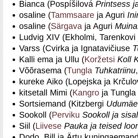
Bianca (Pospíšilová
Printsess j
osaline (
Tammsaare
ja Aguri
In
osaline (
Särgava
ja Aguri
Muina
Ludvig XIV (Ekholmi, Tarenkovi 
Varss (Cvirka ja Ignatavičiuse
T
Kalli ema ja Ullu (
Koržetsi
Koll K
Võõrasema (
Tungla
Tuhkatriinu
kureke Aiko (Lopejska ja Krčul
kitsetall Mimi (
Kangro
ja Tungl
Sortsiemand (Kitzbergi
Udumäe 
Sookoll (
Perviku
Sookoll ja sisal
Siil (
Liivese
Pauka ja teised lo
Dodo, Bill ja Ärtu kuningaemand