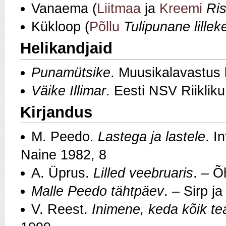
Vanaema (
Liitmaa
ja
Kreemi
Ri
Kükloop (
Põllu
Tulipunane lillek
Helikandjaid
Punamütsike
. Muusikalavastus l
Väike Illimar
. Eesti NSV Riiklik
Kirjandus
M. Peedo.
Lastega ja lastele
. I
Naine 1982, 8
A. Üprus.
Lilled veebruaris
. – Õ
Malle Peedo tähtpäev
. – Sirp j
V. Reest.
Inimene, keda kõik t