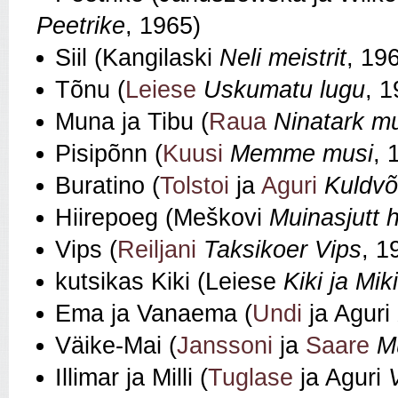
Peetrike
, 1965)
Siil (Kangilaski
Neli meistrit
, 19
Tõnu (
Leiese
Uskumatu lugu
, 1
Muna ja Tibu (
Raua
Ninatark m
Pisipõnn (
Kuusi
Memme musi
, 
Buratino (
Tolstoi
ja
Aguri
Kuldvõ
Hiirepoeg (Meškovi
Muinasjutt h
Vips (
Reiljani
Taksikoer Vips
, 1
kutsikas Kiki (Leiese
Kiki ja Miki
Ema ja Vanaema (
Undi
ja Aguri
Väike-Mai (
Janssoni
ja
Saare
M
Illimar ja Milli (
Tuglase
ja Aguri