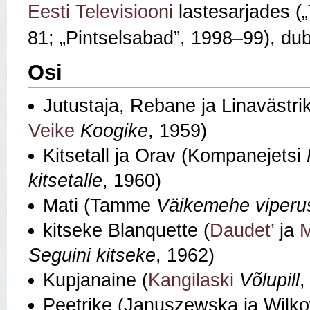
Eesti Televisiooni
lastesarjades (
81; „Pintselsabad”, 1998–99), dub
Osi
Jutustaja, Rebane ja Linavästrik
Veike
Koogike
, 1959)
Kitsetall ja Orav (Kompanejetsi
kitsetalle
, 1960)
Mati (Tamme
Väikemehe viperu
kitseke Blanquette (
Daudet’
ja
M
Seguini kitseke
, 1962)
Kupjanaine (
Kangilaski
Võlupill
,
Peetrike (Januszewska ja Wilk