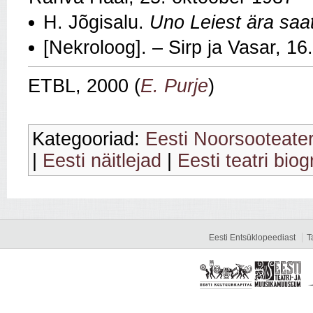
H. Jõgisalu.
Uno Leiest ära saa
[Nekroloog]. – Sirp ja Vasar, 1
ETBL, 2000 (
E. Purje
)
Kategooriad:
Eesti Noorsooteate
|
Eesti näitlejad
|
Eesti teatri biog
Eesti Entsüklopeediast
T