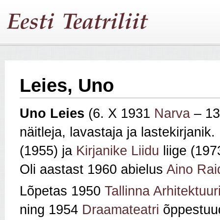
Leies, Uno
Uno Leies
(6. X 1931
Narva
– 13
näitleja, lavastaja ja lastekirjanik.
(1955) ja
Kirjanike Liidu
liige (197
Oli aastast 1960 abielus
Aino Rai
Lõpetas 1950
Tallinna Arhitektuur
ning 1954
Draamateatri
õppestuud