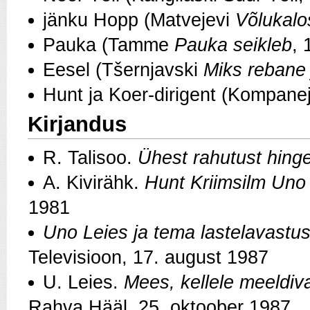
jänku Hopp (Matvejevi
Võlukalo
Pauka (Tamme
Pauka seikleb
, 
Eesel (Tšernjavski
Miks rebane 
Hunt ja Koer‑dirigent (Kompane
Kirjandus
R. Talisoo.
Ühest rahutust hing
A. Kivirähk.
Hunt Kriimsilm Uno
1981
Uno Leies ja tema lastelavastu
Televisioon, 17. august 1987
U. Leies.
Mees, kellele meeldi
Rahva Hääl, 25. oktoober 1987