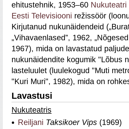
ehitustehnik, 1953–60
Nukuteatri
Eesti Televisiooni
režissöör (loon
Kirjutanud nukunäidendeid („Bura
„Vihavaenlased”, 1962, „Nõgesed 
1967), mida on lavastatud paljudes
nukunäidendite kogumik "Lõbus nu
lasteluulet (luulekogud "Muti met
"Kuri Muri", 1982), mida on rohkest
Lavastusi
Nukuteatris
Reiljani
Taksikoer Vips
(1969)