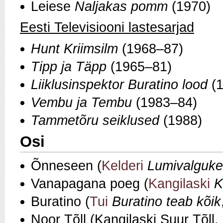
Leiese
Naljakas pomm
(1970)
Eesti Televisiooni lastesarjad
Hunt Kriimsilm
(1968–87)
Tipp ja Täpp
(1965–81)
Liiklusinspektor Buratino lood
(1
Vembu ja Tembu
(1983–84)
Tammetõru seiklused
(1988)
Osi
Õnneseen (
Kelderi
Lumivalguke
Vanapagana poeg (
Kangilaski
K
Buratino (
Tui
Buratino teab kõik
Noor Tõll (Kangilaski Suur Tõll,