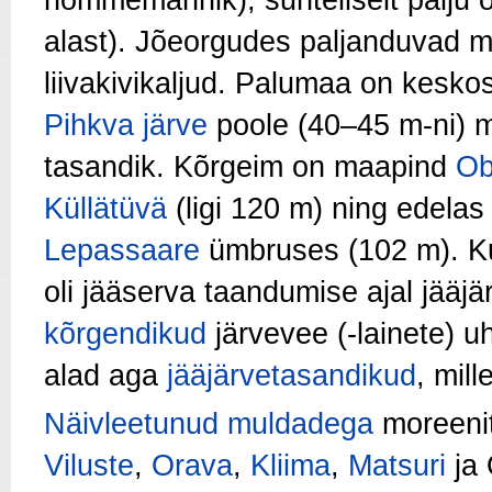
nõmmemännik), suhteliselt palju 
alast). Jõeorgudes paljanduvad m
liivakivikaljud. Palumaa on kesk
Pihkva järve
poole (40–45 m-ni) 
tasandik. Kõrgeim on maapind
Ob
Küllätüvä
(ligi 120 m) ning edelas
Lepassaare
ümbruses (102 m). K
oli jääserva taandumise ajal jääj
kõrgendikud
järvevee (-lainete) 
alad aga
jääjärvetasandikud
, mil
Näivleetunud muldadega
moreenit
Viluste
,
Orava
,
Kliima
,
Matsuri
ja 