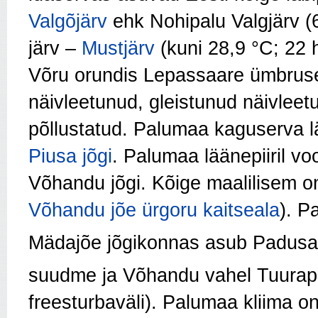
Valgõjärv
ehk Nohipalu Valgjärv (6
järv –
Mustjärv
(kuni 28,9 °C; 22 
Võru orundis Lepassaare ümbruse
näivleetunud, gleistunud näivleet
põllustatud. Palumaa kaguserva lä
Piusa jõgi
. Palumaa läänepiiril vo
Võhandu jõgi. Kõige maalilisem on
Võhandu jõe ürgoru kaitseala
). P
Mädajõe jõgikonnas asub Padusa
suudme ja Võhandu vahel Tuurap
freesturbaväli). Palumaa kliima 