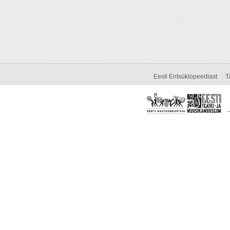
Eesti Entsüklopeediast
T