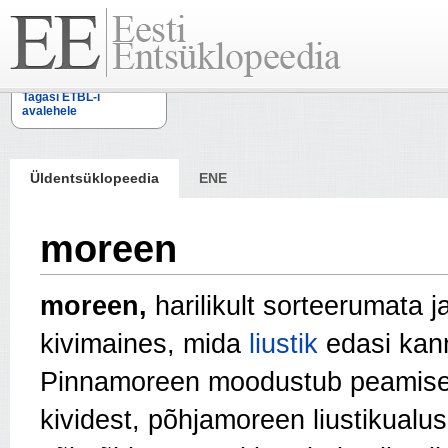
Tagasi ETBL-i
avalehele
Üldentsüklopeedia
ENE
moreen
moreen,
harilikult sorteerumata
kivimaines, mida
liustik
edasi kann
Pinnamoreen moodustub peamiselt
kividest, põhjamoreen liustikualu