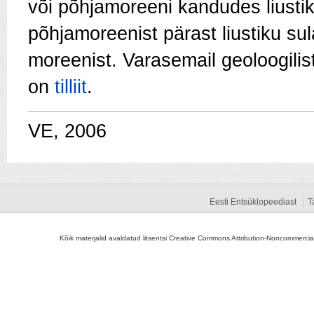
või põhjamoreeni kandudes liustik
põhjamoreenist pärast liustiku s
moreenist. Varasemail geoloogilis
on
tilliit
.
VE, 2006
Eesti Entsüklopeediast
T
Kõik materjalid avaldatud litsentsi Creative Commons Attribution-Noncommercial-S