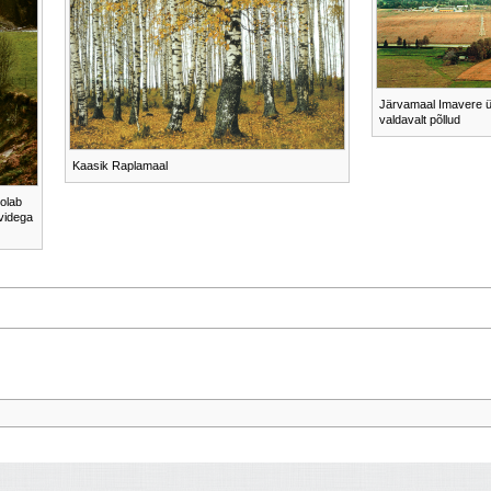
Järvamaal Imavere ü
valdavalt põllud
Kaasik Raplamaal
oolab
ividega