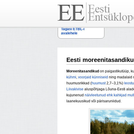
Tagasi ETBL-i
avalehele
Eesti moreenitasandik
Moreenitasandikud
on paigastikutüüp, 
kühmi
,
voorjaid
künniseid
ning madalaid 
huumusrikkad (
huumust
2,7–3,1%)
leost
Liivakivise
aluspõhjaga Lõuna-Eesti aladel
kujunenud
näivleetunud ehk kahkjad mul
laanekuusikud või pärisaruniidud.