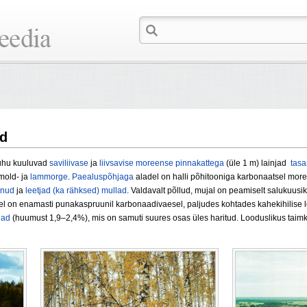
ud
kuhu kuuluvad
saviliivase
ja
liivsavise
moreense
pinnakattega
(üle 1 m) lainjad
tasa
mold- ja
lammorge
.
Paealuspõhjaga
aladel on halli põhitooniga karbonaatsel more
unud
ja
leetjad (ka rähksed) mullad
. Valdavalt põllud, mujal on peamiselt salukuusi
 on enamasti punakaspruunil karbonaadivaesel, paljudes kohtades kahekihilise lõim
lad
(huumust 1,9–2,4%), mis on samuti suures osas üles haritud. Looduslikus taimk