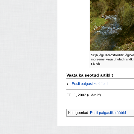
Selja jõgi. Kärestikuline jõgi v
moreenist välja uhutud rändk
sängis
Vaata ka seotud artiklit
Eesti paigastikutüübid
EE 11, 2002 (
I. Arold
)
Kategooriad:
Eesti paigastikutüübid