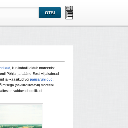
ndikud
, kus kohati leidub moreenist
enil Põhja- ja Lääne-Eesti viljakaimad
kud ja -kaasikud või
pärisaruniidud
.
isega (saviliiv liivsavil) moreenil
attes on valdavad tootlikud