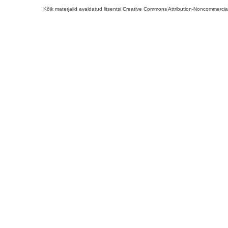
Kõik materjalid avaldatud litsentsi Creative Commons Attribution-Noncommercial-S