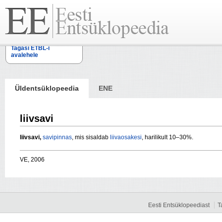
Tagasi ETBL-i
avalehele
Üldentsüklopeedia
ENE
liivsavi
liivsavi,
savipinnas
, mis sisaldab
liivaosakesi
, harilikult 10–30%.
VE, 2006
Eesti Entsüklopeediast
T