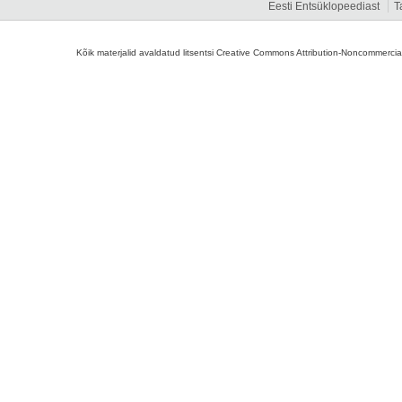
Eesti Entsüklopeediast
T
Kõik materjalid avaldatud litsentsi Creative Commons Attribution-Noncommercial-S