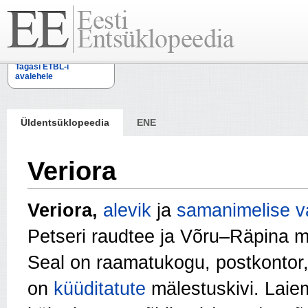
Tagasi ETBL-i
avalehele
Üldentsüklopeedia
ENE
Veriora
Veriora,
alevik
ja
samanimelise va
Petseri raudtee ja Võru–Räpina ma
Seal on raamatukogu, postkontor
on
küüditatute
mälestuskivi. Laie