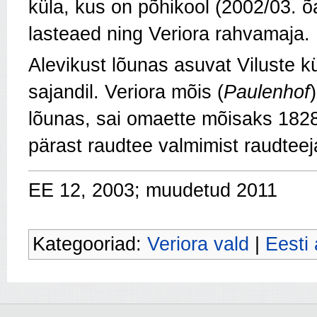
küla, kus on põhikool (2002/03. õ
lasteaed ning Veriora rahvamaja.
Alevikust lõunas asuvat Viluste k
sajandil. Veriora mõis (
Paulenhof
lõunas, sai omaette mõisaks 1828.
pärast raudtee valmimist raudte
EE 12, 2003; muudetud 2011
Kategooriad:
Veriora vald
|
Eesti 