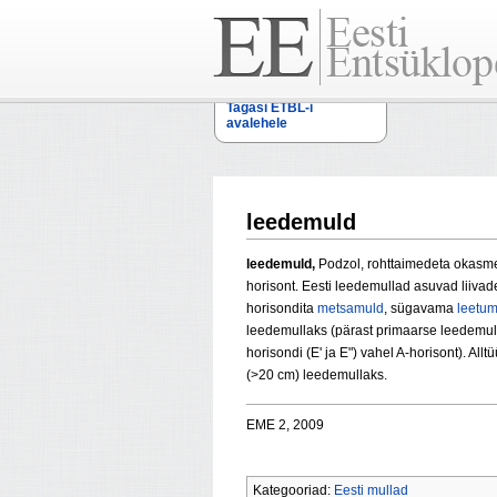
Tagasi ETBL-i
avalehele
leedemuld
leedemuld,
Podzol, rohttaimedeta okasm
horisont. Eesti leedemullad asuvad liivad
horisondita
metsamuld
, sügavama
leetum
leedemullaks (pärast primaarse leedemull
horisondi (E' ja E") vahel A-horisont). A
(>20 cm) leedemullaks.
EME 2, 2009
Kategooriad:
Eesti mullad