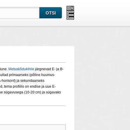
edune.
Metsakõdukihile
järgne­vad E- ja B-
emullad primaarseks (põline huumus­
A-horisont) ja sekun­daarseks
 tema profiilis on endise ja uue E-
kmise sügavusega (10-20 cm) ja sügavaks