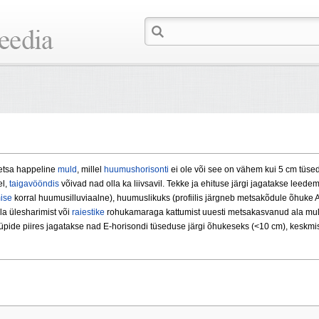
etsa hap­peline
muld
, millel
huumushorisonti
ei ole või see on vähem kui 5 cm tüs
el,
taigavööndis
võivad nad olla ka liivsavil. Tekke ja ehituse järgi jagatakse leed
ise
kor­ral huumusilluviaalne), huumuslikuks (profiilis järgneb metsakõdule õhuke 
a ülesharimist või
raiestike
rohukamaraga kattumist uuesti metsakasvanud ala muld,
lltüüpide piires jagatakse nad E-horisondi tüseduse järgi õhu­keseks (<10 cm), kes