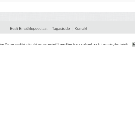
Eesti Entsüklopeediast
Tagasiside
Kontakt
tive Commons Attribution-Noncommercial-Share Alike licence alusel, v.a kui on märgitud teisiti.