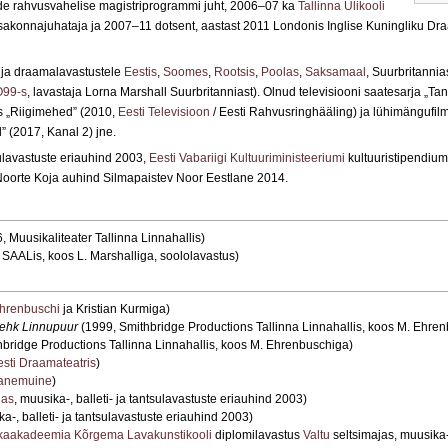
de rahvusvahelise magistriprogrammi juht, 2006–07 ka
Tallinna Ülikooli
akonnajuhataja ja 2007–11 dotsent, aastast 2011 Londonis Inglise Kuningliku Dra
 ja draamalavastustele
Eestis
,
Soomes
,
Rootsis
,
Poolas
,
Saksamaal
, Suurbritanni
99-s
, lavastaja Lorna Marshall Suurbritanniast). Olnud televisiooni saatesarja „T
lis „Riigimehed” (2010,
Eesti Televisioon
/ Eesti Rahvusringhääling) ja lühimängufil
” (2017, Kanal 2) jne.
sulavastuste eriauhind 2003,
Eesti Vabariigi Kultuuriministeeriumi
kultuuristipendiu
 Noorte Koja auhind Silmapaistev Noor Eestlane 2014.
, Muusikaliteater Tallinna Linnahallis)
 SAALis, koos L. Marshalliga, soololavastus)
hrenbuschi
ja Kristian Kurmiga)
 ehk Linnupuur
(1999, Smithbridge Productions Tallinna Linnahallis, koos M. Ehre
hbridge Productions Tallinna Linnahallis, koos M. Ehrenbuschiga)
esti Draamateatris
)
anemuine
)
las
, muusika-, balleti- ja tantsulavastuste eriauhind 2003)
a-, balleti- ja tantsulavastuste eriauhind 2003)
ikaakadeemia Kõrgema Lavakunstikooli
diplomilavastus
Valtu
seltsimajas, muusika-,