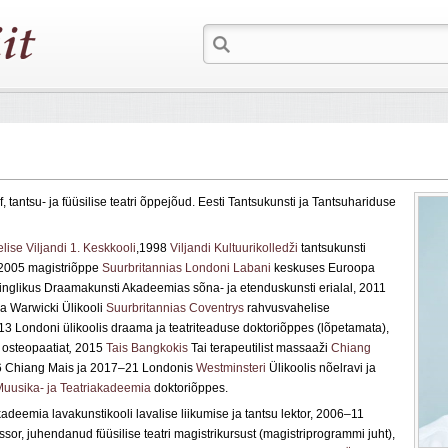
f, tantsu- ja füüsilise teatri õppejõud. Eesti Tantsukunsti ja Tantsuhariduse
ise Viljandi 1. Keskkooli
,1998
Viljandi Kultuurikolledži
tantsukunsti
, 2005 magistriõppe
Suurbritannias
Londoni
Labani
keskuses Euroopa
ninglikus Draamakunsti Akadeemias sõna- ja etenduskunsti erialal, 2011
ja Warwicki Ülikooli
Suurbritannias
Coventrys
rahvusvahelise
13
Londoni ülikoolis draama ja teatriteaduse doktoriõppes (lõpetamata),
 osteopaatiat
,
2015
Tais
Bangkokis
Tai terapeutilist massaaži
Chiang
16 Chiang Mais ja 2017
–21
Londonis
Westminsteri
Ülikoolis nõelravi ja
Muusika- ja Teatriakadeemia
doktoriõppes
.
deemia lavakunstikooli lavalise liikumise ja tantsu lektor, 2006–11
essor, juhendanud füüsilise teatri magistrikursust (magistriprogrammi juht),