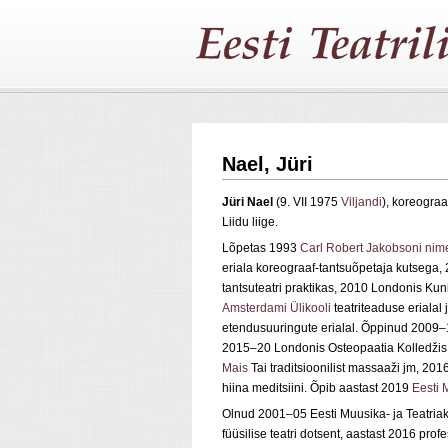
Nael, Jüri
Jüri Nael
(9. VII 1975
Viljandi
), koreograa
Liidu liige.
Lõpetas 1993
Carl Robert Jakobsoni nimel
eriala koreograaf-tantsuõpetaja kutsega
tantsuteatri praktikas, 2010 Londonis Ku
Amsterdami Ülikooli
teatriteaduse erialal 
etendusuuringute erialal. Õppinud 2009
–
2015
–20
Londonis Osteopaatia
Kolledžis
Mais
Tai traditsioonilist massaaži jm, 20
hiina meditsiini. Õpib aastast 2019
Eesti 
Olnud 2001–05 Eesti Muusika- ja Teatriaka
füüsilise teatri dotsent, aastast 2016 prof