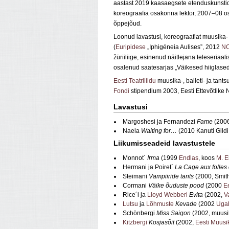
aastast 2019 kaasaegsete etenduskunsti
koreograafia osakonna lektor, 2007–08 os
õppejõud.
Loonud lavastusi, koreograafiat muusika-
(
Euripidese
„Iphigéneia Aulises”, 2012
NO
žüriiliige, esinenud näitlejana teleseriaa
osalenud saatesarjas „Väikesed hiiglased
Eesti Teatriliidu
muusika-, balleti- ja tant
Fondi
stipendium 2003, Eesti Ettevõtlike
Lavastusi
Margoshesi ja Fernandezi
Fame
(2006
Naela
Waiting for…
(2010 Kanuti Gildi
Liikumisseadeid lavastustele
Monnot´
Irma
(1999
Endlas
, koos
M. E
Hermani ja Poiret´
La Cage aux folles
Steimani
Vampiiride tants
(2000, Smit
Cormani
Väike õuduste pood
(2000
E
Rice´i ja
Lloyd Webberi
Evita
(2002,
V
Lutsu
ja
Lõhmuste
Kevade
(2002
Uga
Schönbergi
Miss Saigon
(2002, muusik
Kitzbergi
Kosjasõit
(2002,
Eesti Muus