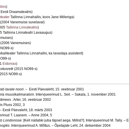
dios
)
Eesti Draamateatris)
teater
Tallinna Linnahallis, koos Jane Milleriga)
(2004 Vanemuise suvelaval)
005
Tallinna Linnateatris
)
5 Tallinna Linnateatri Lavaaugus)
emuises)
s
(2006 Vanemuises)
 NO99-s)
aliteater Tallinna Linnahallis, ka lavastaja assistent)
NO99-s)
11
Estonias
)
vitusretk
(2015 NO99-s)
(2015 NO99-s)
tab lavale noori
. – Eesti Päevaleht, 15. veebruar 2001
aela muusikalimaratoni
. Intervjueerinud L. Seil. – Sakala, 1. november 2001
timees : Arter, 16. veebruar 2002
vis Pluss 2002, 3
 – Eesti Päevaleht, 18. märts 2003
eerinud T. Laanem. – Anne 2004, 5
uab Londonisse:
[Kell näitabki juba täpset aega. Millist?]. Intervjueerinud M. Tally. 
oogiks
. Intervjueerinud A. Mõttus. – Õpetajate Leht, 24. detsember 2004