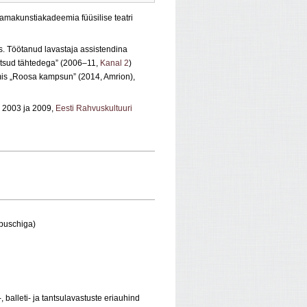
amakunstiakadeemia füüsilise teatri
as. Töötanud lavastaja assistendina
antsud tähtedega” (2006–11,
Kanal 2
)
mis „Roosa kampsun” (2014, Amrion),
m 2003 ja 2009,
Eesti Rahvuskultuuri
nbuschiga)
 balleti- ja tantsulavastuste eriauhind