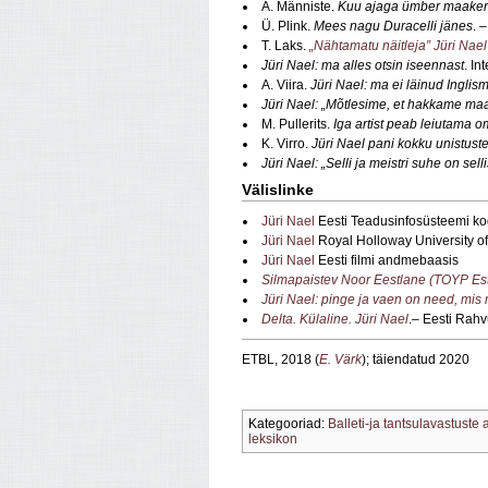
A. Männiste.
Kuu ajaga ümber maake
Ü. Plink.
Mees nagu Duracelli jänes
. 
T. Laks.
„Nähtamatu näitleja” Jüri Nael
Jüri Nael: ma alles otsin iseennast
. In
A. Viira.
Jüri Nael: ma ei läinud Inglism
Jüri Nael: „Mõtlesime, et hakkame maa
M. Pullerits.
Iga artist peab leiutama o
K. Virro.
Jüri Nael pani kokku unistust
Jüri Nael: „Selli ja meistri suhe on sell
Välislinke
Jüri Nael
Eesti Teadusinfosüsteemi ko
Jüri Nael
Royal Holloway University o
Jüri Nael
Eesti filmi andmebaasis
Silmapaistev Noor Eestlane (TOYP Est
Jüri Nael: pinge ja vaen on need, mis
Delta. Külaline. Jüri Nael
.
–
Eesti Rahv
ETBL, 2018 (
E. Värk
); täiendatud 2020
Kategooriad:
Balleti-ja tantsulavastuste
leksikon