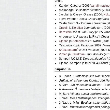
2003)
Kanderi
Cabaret
(2003
Vanalinnastuu
McDonagh´i
Inishmore'i leitnant
(2003 
Jacobsi ja Casey´
Grease
(2004,
Nuku
Lloyd Webberi
Jesus Christ Superstar
Yeatsi
Impro 3 – Punane Hanrahan
(2
Orwelli
ja
Kolditsa
Loomade farm
(200
Bernsteini
West Side Story
(2005 Van
Anderssoni, Ulvaeuse ja Rice´i
Ches
Ojasoo
ja
Semperi
NO93 Nafta!
(2006
Yestoni ja Kopiti
Fantoom
(2007, Muusik
Shakespeare´i
NO86 Perikles
(2008 
Vinteri
ja
Raudmäe
Pipi Pikksukk
(20
Semperi
NO42 El Dorado: klounide hä
Ojasoo, Semperi ja trupi NO43
Kõnts
Kirjandus
R. Erlach.
Eurotantsija Jüri Nael meeli
„Hüljatute” esietendus lõpetab Jüri N
A. Viira.
Jüri Naela tants läbi elu.
– Pos
A. Aasmäe.
Õnneuimas tantsija
. – Ter
M. Sarv.
Viimast aastat peakorraldaja
.
J. Nael.
Mees tantsukigades
. Intervju
J. Nael, L. Mägi.
Eesti tantsukunst jõ
J. Nael.
Muusikalikoreograafist pedag