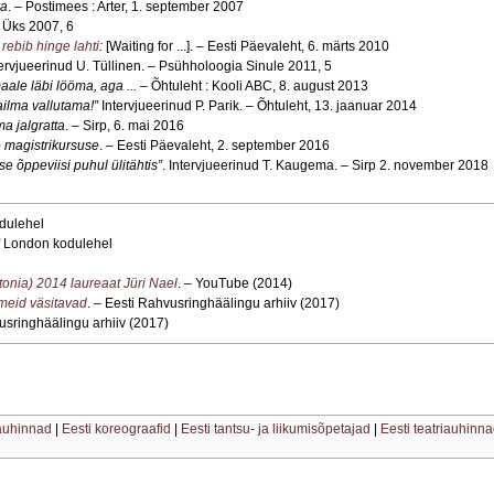
ra
. – Postimees : Arter, 1. september 2007
– Üks 2007, 6
 rebib hinge lahti
:
[Waiting for ...]. – Eesti Päevaleht, 6. märts 2010
tervjueerinud U. Tüllinen. – Psühholoogia Sinule 2011, 5
aale läbi lööma, aga ...
– Õhtuleht : Kooli ABC, 8. august 2013
ilma vallutama!”
Intervjueerinud P. Parik. – Õhtuleht, 13. jaanuar 2014
ma jalgratta
. – Sirp, 6. mai 2016
e magistrikursuse
. – Eesti Päevaleht, 2. september 2016
ise õppeviisi puhul ülitähtis”
. Intervjueerinud T. Kaugema. – Sirp 2. november 2018
dulehel
f London kodulehel
onia) 2014 laureaat Jüri Nael
. – YouTube (2014)
 meid väsitavad
.
–
Eesti Rahvusringhäälingu arhiiv (2017)
usringhäälingu arhiiv (2017)
 auhinnad
|
Eesti koreograafid
|
Eesti tantsu- ja liikumisõpetajad
|
Eesti teatriauhinna