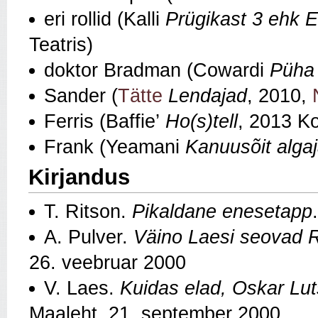
eri rollid (Kalli
Prügikast 3 ehk 
Teatris)
doktor Bradman (Cowardi
Püha 
Sander (
Tätte
Lendajad
, 2010,
Ferris (Baffie’
Ho(s)tell
, 2013 K
Frank (Yeamani
Kanuusõit algaj
Kirjandus
T. Ritson.
Pikaldane enesetapp
A. Pulver.
Väino Laesi seovad 
26. veebruar 2000
V. Laes.
Kuidas elad, Oskar Lu
Maaleht, 21. september 2000