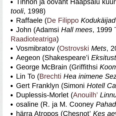
Tihhon ja öövaht Haapsalu kuurs
tooli
, 1998)
Raffaele (
De Filippo
Kodukäijad
John (Adamsi
Hall mees
, 1999
Raadioteatriga
)
Vosmibratov (
Ostrovski
Mets
, 2
Aegeon (Shakespeare’i
Eksitus
George McBrain (Griffithsi
Koom
Lin To (
Brechti
Hea inimene Sez
Gert Franklyn (Simoni
Hotell Ca
Duplessis-Morlet (
Anouilh’
Linn
osaline (R. ja M. Cooney
Pahad
härra Atropos (Chesnot’
Kes ae