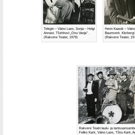
Telegin – Väino Laes, Sonja – Helgi
Henn Kaasik – Väino
Annast. Tšehhovi „Onu Vanja”.
Baumverk. Kitzbergi 
(Rakvere Teater, 1979)
(Rakvere Teater, 19
Rakvere Teatri laulu- ja tantsuansambel
Feliks Kark, Väino Laes, Tõnu Kark, Ar