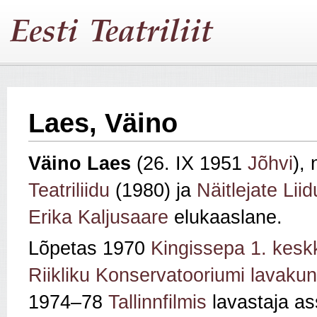
Laes, Väino
Väino
Laes
(26. IX 1951
Jõhvi
), 
Teatriliidu
(1980) ja
Näitlejate Liid
Erika Kaljusaare
elukaaslane.
Lõpetas 1970
Kingissepa 1. kesk
Riikliku Konservatooriumi lavakun
1974–78
Tallinnfilmis
lavastaja as