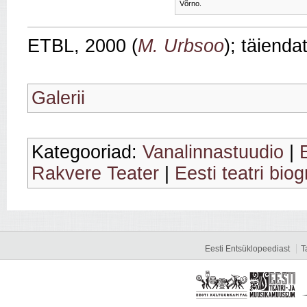
Võrno.
ETBL, 2000 (
M. Urbsoo
); täienda
Galerii
Kategooriad:
Vanalinnastuudio
|
Rakvere Teater
|
Eesti teatri biog
Eesti Entsüklopeediast
T