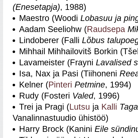
(Enesetapja)
, 1988)
Maestro (Woodi
Lobasuu ja ping
Aadam Seeliohw (
Raudsepa
Mi
Lindoberer (Falli
Lõbus talupoe
Mihhail Mihhailovitš Borkin (Tš
Lavameister (Frayni
Lavalised 
Isa, Nax ja Pasi (Tiihoneni
Reea
Kelner (
Pinteri
Petmine
, 1994)
Rudy (Fosteri
Valed
, 1996)
Trei ja Pragi (
Lutsu
ja
Kalli
Taga
Vanalinnastuudio ühistöö)
Harry Brock (Kanini
Eile sündin