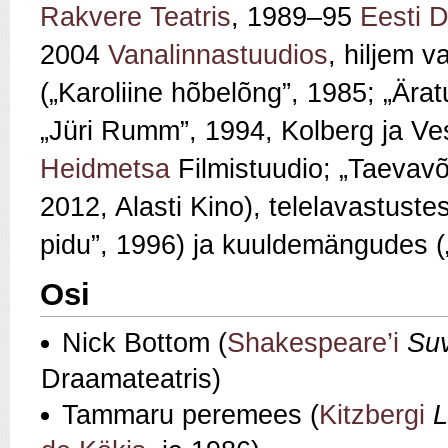
Rakvere Teatris
, 1989–95
Eesti 
2004
Vanalinnastuudios
, hiljem 
(„Karoliine hõbelõng”, 1985; „Äratu
„Jüri Rumm”, 1994, Kolberg ja Ves
Heidmetsa
Filmistuudio; „Taevavõt
2012, Alasti Kino), telelavastuste
pidu”, 1996) ja kuuldemängudes (
Osi
Nick Bottom (
Shakespeare’i
Su
Draamateatris)
Tammaru peremees (
Kitzbergi
L