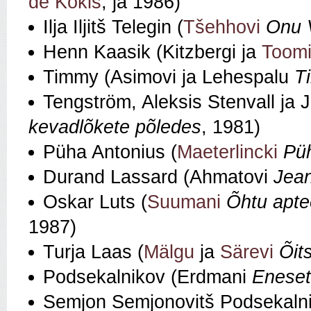
de Kökis
, ja 1986)
Ilja Iljitš Telegin (
Tšehhovi
Onu 
Henn Kaasik (Kitzbergi ja
Toom
Timmy (Asimovi ja Lehespalu
T
Tengström, Aleksis Stenvall ja J
kevadlõkete põledes
, 1981)
Püha Antonius (
Maeterlincki
Pü
Durand Lassard (Ahmatovi
Jean
Oskar Luts (
Suumani
Õhtu apte
1987)
Turja Laas (
Mälgu
ja
Särevi
Õit
Podsekalnikov (Erdmani
Eneset
Semjon Semjonovitš Podsekaln