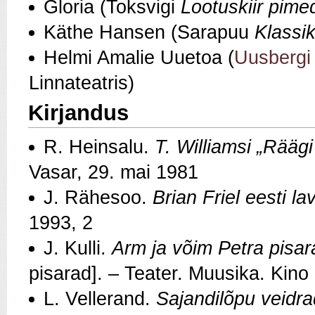
Gloria (Toksvigi
Lootuskiir pim
Käthe Hansen (Sarapuu
Klassi
Helmi Amalie Uuetoa (
Uusbergi
Linnateatris)
Kirjandus
R. Heinsalu.
T. Williamsi „Rääg
Vasar, 29. mai 1981
J. Rähesoo.
Brian Friel eesti la
1993, 2
J. Kulli.
Arm ja võim Petra pisar
pisarad]. – Teater. Muusika. Kino
L. Vellerand.
Sajandilõpu veidr