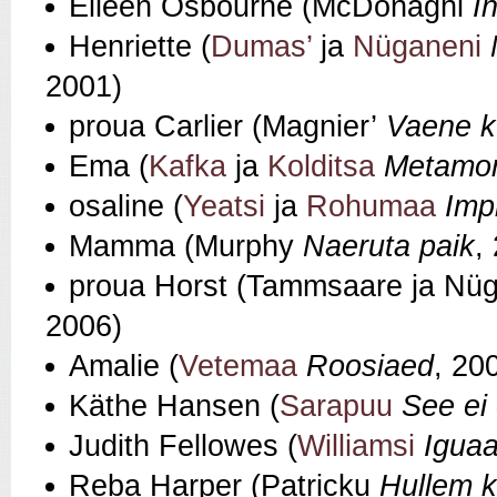
Eileen Osbourne (McDonaghi
I
Henriette (
Dumas’
ja
Nüganeni
2001)
proua Carlier (Magnier’
Vaene k
Ema (
Kafka
ja
Kolditsa
Metamor
osaline (
Yeatsi
ja
Rohumaa
Imp
Mamma (Murphy
Naeruta paik
,
proua Horst (Tammsaare ja Nü
2006)
Amalie (
Vetemaa
Roosiaed
, 20
Käthe Hansen (
Sarapuu
See ei
Judith Fellowes (
Williamsi
Iguaa
Reba Harper (Patricku
Hullem k