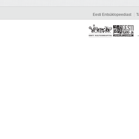
Eesti Entsüklopeediast
T