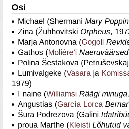
Osi
Michael (Shermani
Mary Poppin
Zina (Žuhhovitski
Orpheus
, 197
Marja Antonovna (
Gogoli
Revid
Gathos (
Molière’i
Naeruväärsed
Polina Šestakova (Petruševska
Lumivalgeke (
Vasara
ja
Komissa
1979)
I naine (
Williamsi
Räägi minug
Angustias (
García Lorca
Bernar
Šura Podrezova (Galini
Idatribü
proua Marthe (
Kleisti
Lõhutud v