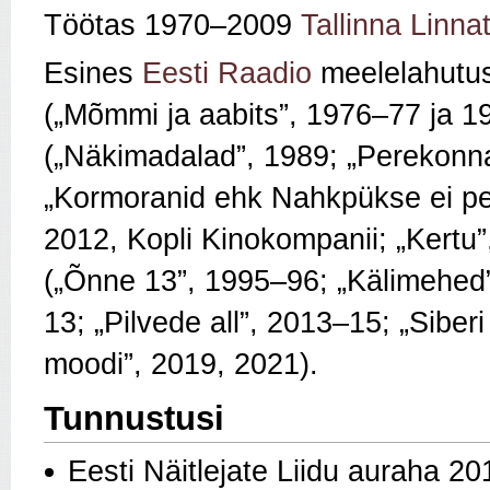
Töötas 1970–2009
Tallinna Linnat
Esines
Eesti Raadio
meelelahutus
(„Mõmmi ja aabits”, 1976–77 ja 19
(„Näkimadalad”, 1989; „Perekonn
„Kormoranid ehk Nahkpükse ei pe
2012, Kopli Kinokompanii; „Kertu”
(„Õnne 13”, 1995–96; „Kälimehed
13; „Pilvede all”, 2013–15; „Sibe
moodi”, 2019, 2021).
Tunnustusi
Eesti Näitlejate Liidu auraha 20