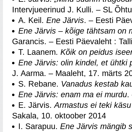
Intervjueerinud J. Kulli. – SL Õht
A. Keil.
Ene Järvis
. – Eesti Päe
Ene Järvis
–
kõige tähtsam on 
Garancis. – Eesti Päevaleht : Tall
T. Laanem.
Kõik on peidus ise
Ene Järvis: olin kindel, et ühtk
J. Aarma. – Maaleht, 17. märts 2
S. Rebane.
Vanadus kestab ka
Ene Järvis: enam ma ei murdu
.
E. Järvis.
Armastus ei teki käsu
Sakala, 10. oktoober 2014
I. Sarapuu.
Ene Järvis mängib su