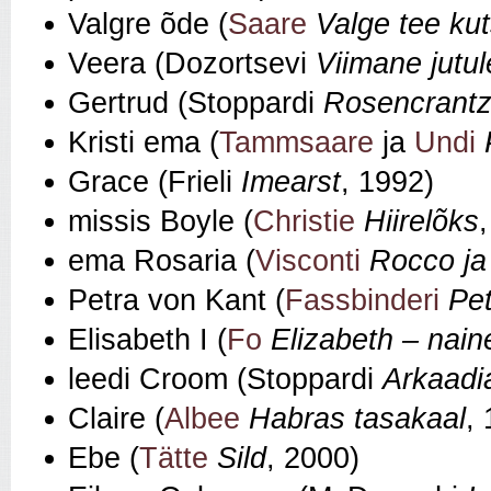
Valgre õde (
Saare
Valge tee ku
Veera (Dozortsevi
Viimane jutul
Gertrud (Stoppardi
Rosencrantz
Kristi ema (
Tammsaare
ja
Undi
Grace (Frieli
Imearst
, 1992)
missis Boyle (
Christie
Hiirelõks
ema Rosaria (
Visconti
Rocco ja
Petra von Kant (
Fassbinderi
Pet
Elisabeth I (
Fo
Elizabeth
–
nain
leedi Croom (Stoppardi
Arkaadi
Claire (
Albee
Habras tasakaal
,
Ebe (
Tätte
Sild
, 2000)