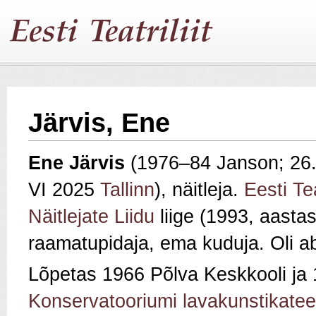
Järvis, Ene
Ene Järvis
(1976–84 Janson; 26.
VI 2025
Tallinn
), näitleja.
Eesti Tea
Näitlejate Liidu
liige (1993, aastas
raamatupidaja, ema kuduja. Oli a
Lõpetas 1966 Põlva Keskkooli ja
Konservatooriumi lavakunstikatee