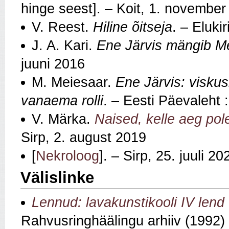
hinge seest]. – Koit, 1. novembe
V. Reest.
Hiline õitseja
. – Eluki
J. A. Kari.
Ene Järvis mängib 
juuni 2016
M. Meiesaar.
Ene Järvis: visku
vanaema rolli
. – Eesti Päevaleht 
V. Märka.
Naised, kelle aeg pol
Sirp, 2. august 2019
[
Nekroloog
]. – Sirp, 25. juuli 20
Välislinke
Lennud: lavakunstikooli IV len
Rahvusringhäälingu arhiiv (1992)