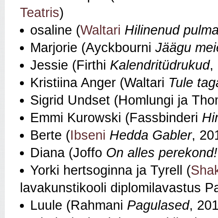
Teatris
)
osaline (
Waltari
Hilinenud pulm
Marjorie (Ayckbourni
Jäägu mei
Jessie (Firthi
Kalendritüdrukud
,
Kristiina Anger (Waltari
Tule tag
Sigrid Undset (Homlungi ja Th
Emmi Kurowski (Fassbinderi
Hi
Berte (
Ibseni
Hedda Gabler
, 20
Diana (Joffo
On alles perekond!
Yorki hertsoginna ja Tyrell (
Shak
lavakunstikooli diplomilavastus P
Luule (Rahmani
Pagulased
, 201