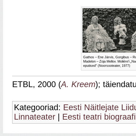
Gathos – Ene Järvis, Gorgibus – Rud
Madelon – Zoja Mellov. Molière’i „
eputised” (Noorsooteater, 1977)
ETBL, 2000 (
A. Kreem
); täiendat
Kategooriad:
Eesti Näitlejate Lii
Linnateater
|
Eesti teatri biograaf