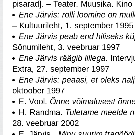
pisarad]. – Teater. Muusika. Kino
Ene Järvis: rolli loomine on mul
– Kultuurileht, 1. september 1995
Ene Järvis peab end hiliseks k
Sõnumileht, 3. veebruar 1997
Ene Järvis räägib lillega
. Interv
Extra, 27. september 1997
Ene Järvis: peaasi, et oleks nal
oktoober 1997
E. Vool.
Õnne võimalusest õnn
H. Randma.
Tuletame meelde näi
28. veebruar 2002
E. Järvis.
„Minu suurim tragöödi