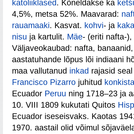
katoliiklased
. Kõneldakse ka
ketš
4,5%, metsa 52%. Maavarad:
naf
rauamaaki
. Kasvat.
kohvi
- ja
kak
nisu
ja
kartulit
.
Mäe
- (eriti nafta-)
Väljaveokaubad: nafta, banaanid, l
aastatuhande lõpus lõi indiaani hõi
maa vallutanud
inkad
rajasid seal
Francisco Pizarro
juhitud
konkist
Ecuador
Peruu
ning 1718–23 ja a
10. VIII 1809 kukutati Quitos
Hisp
Ecuador iseseisvaks. Kaotas 1941
1970. aastail olid võimul sõjaväe