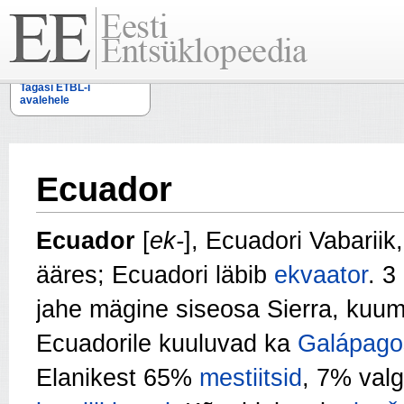
Tagasi ETBL-i
avalehele
Ecuador
Ecuador
[
ek-
], Ecuadori Vabariik,
ääres; Ecuadori läbib
ekvaator
. 3
jahe mägine siseosa Sierra, kuum
Ecuadorile kuuluvad ka
Galápago
Elanikest 65%
mestiitsid
, 7% val