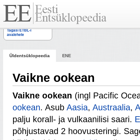
Tagasi ETBL-i
avalehele
Üldentsüklopeedia
ENE
Vaikne ookean
Vaikne ookean
(ingl Pacific Oce
ookean
. Asub
Aasia
,
Austraalia
,
A
palju korall- ja vulkaanilisi saari.
E
põhjustavad 2 hoovusteringi. Sage