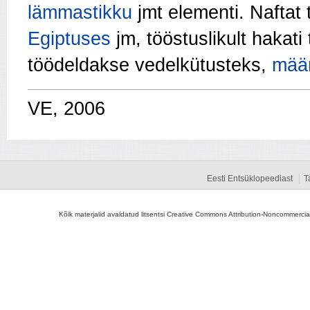
lämmastikku
jmt elementi. Naftat
Egiptuses
jm, tööstuslikult hakati
töödeldakse vedelkütusteks,
määr
VE, 2006
Eesti Entsüklopeediast
T
Kõik materjalid avaldatud litsentsi Creative Commons Attribution-Noncommercial-S