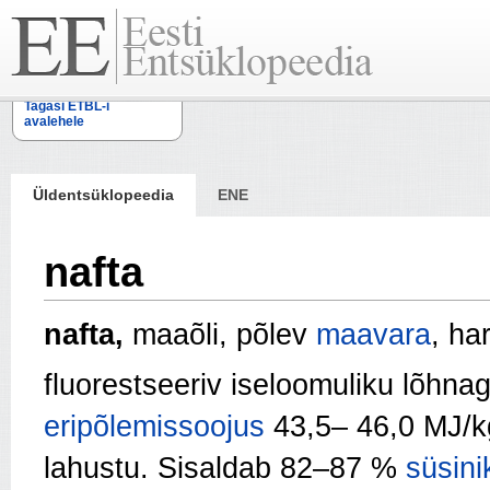
Tagasi ETBL-i
avalehele
Üldentsüklopeedia
ENE
nafta
nafta,
maaõli, põlev
maavara
, ha
fluorestseeriv iseloomuliku lõhna
eripõlemissoojus
43,5– 46,0 MJ/kg
lahustu. Sisaldab 82–87 %
süsini