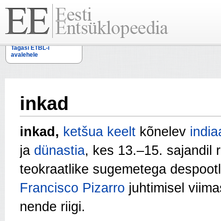
Tagasi ETBL-i
avalehele
inkad
inkad,
ketšua keelt
kõnelev
india
ja
dünastia
, kes 13.–15. sajandil 
teokraatlike sugemetega despoot
Francisco Pizarro
juhtimisel viima
nende riigi.