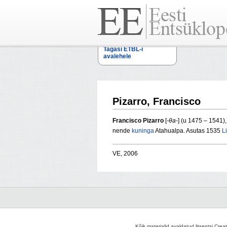
Tagasi ETBL-i
avalehele
Pizarro, Francisco
Francisco Pizarro
[
-θa-
] (u 1475 – 1541)
nende
kuninga
Atahualpa. Asutas 1535
L
VE, 2006
Kõik materjalid avaldatud litsentsi Crea