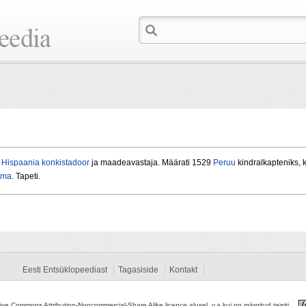
,
Hispaania
konkistadoor
ja maadeavastaja. Määrati 1529
Peruu
kindralkapteniks, 
ima
. Tapeti.
Eesti Entsüklopeediast
Tagasiside
Kontakt
tive Commons Attribution-Noncommercial-Share Alike licence alusel, v.a kui on märgitud teisiti.