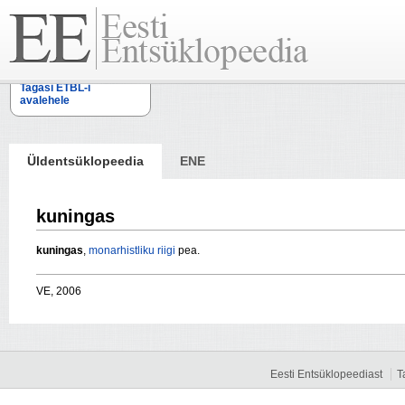
Tagasi ETBL-i
avalehele
Üldentsüklopeedia
ENE
kuningas
kuningas
,
monarhistliku
riigi
pea.
VE, 2006
Eesti Entsüklopeediast
T