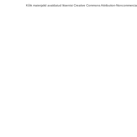
Kõik materjalid avaldatud litsentsi Creative Commons Attribution-Noncommercial-S