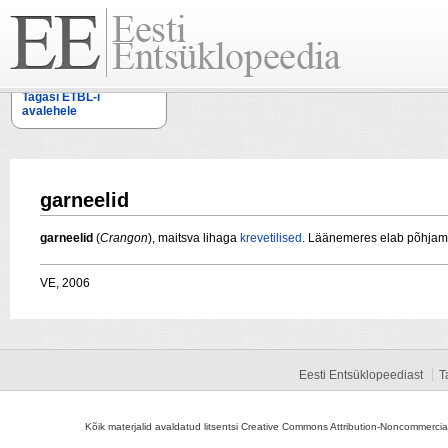
Tagasi ETBL-i
avalehele
garneelid
garneelid
(
Crangon
), maitsva lihaga
krevetilised
. Läänemeres elab põhjame
VE, 2006
Eesti Entsüklopeediast
T
Kõik materjalid avaldatud litsentsi Creative Commons Attribution-Noncommercial-S